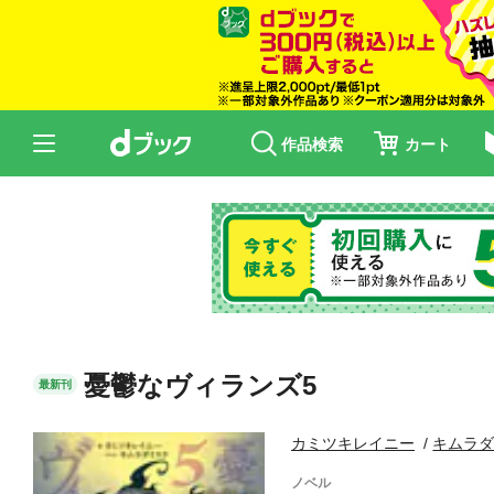
作品検索
カート
憂鬱なヴィランズ5
最新刊
カミツキレイニー
キムラ
ノベル