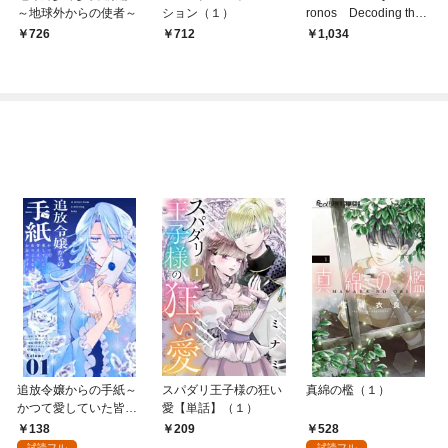
～地球外からの使者～
ション（１）
ronos Decoding the
Erudite
726
712
1,034
追放令嬢からの手紙～
スパダリ王子様の狂い
真綿の檻（１）
かつて愛していた皆さ
愛【単話】（１）
まへ 私のことなどお忘
138
528
209
れですか？～【単話】
試読フル
試読フル