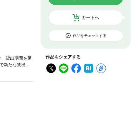
カートへ
作品をチェックする
作品をシェアする
か、貸出期間を延
で新たな貸出カ
“先生”が現れ、
。村瀬一郎は戦
ームは壊滅的状
ＰＯＭの研究所へ
、ついに最終章！
じクオリティのカ