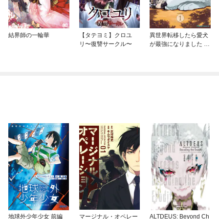
結界師の一輪華
【タテヨミ】クロユ
異世界転移したら愛犬
リ〜復讐サークル〜
が最強になりました ～
シルバーフェンリルと
俺が異世界暮らしを始
めたら～ THE COMIC
地球外少年少女 前編
マージナル・オペレー
ALTDEUS: Beyond Ch