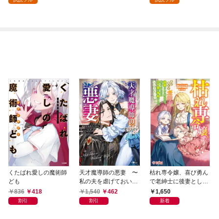
（１）
くたばれ愛しの魔術師
天才魔導師の悪妻 〜
枯れ専令嬢、喜び勇ん
ども
私の夫を虐げておいて
で老紳士に後妻として
戻ってこいとは呆れま
嫁いだら、待っていた
836
418
1,540
462
1,650
してよ？〜
のは二十歳の青年でし
割引
割引
新着
た。なんでだ〜！？1