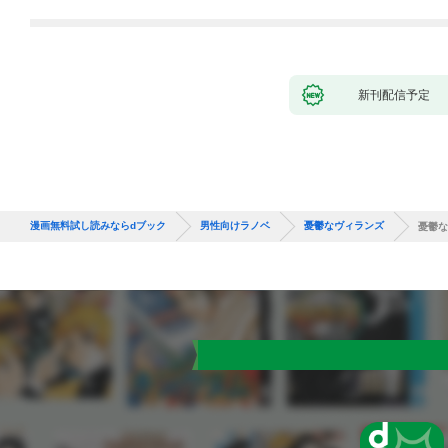
新刊配信予定
漫画無料試し読みならdブック
男性向けラノベ
憂鬱なヴィランズ
憂鬱な