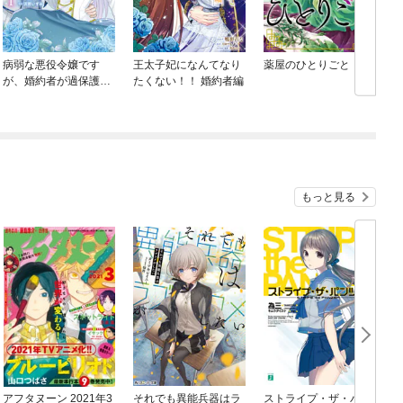
病弱な悪役令嬢です
王太子妃になんてなり
薬屋のひとりごと
が、婚約者が過保護す
たくない！！ 婚約者編
ぎて逃げ出したい(私た
ち犬猿の仲でしたよ
ね！？)
もっと見る
アフタヌーン 2021年3
それでも異能兵器はラ
ストライプ・ザ・パン