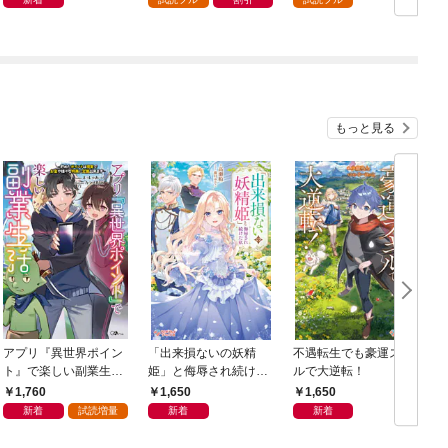
もっと見る
アプリ『異世界ポイン
「出来損ないの妖精
不遇転生でも豪運スキ
ト』で楽しい副業生
姫」と侮辱され続けた
ルで大逆転！
活 〜貯めたポイント
私
1,760
1,650
1,650
は現実でお金や様々な
新着
試読増量
新着
新着
特典に交換出来ます〜