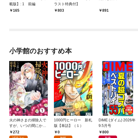
載版】: 1 前編
ラスト特典付】
165
803
891
小学館のおすすめ本
火の神さまの掃除人で
1000円ヒーロー 新札
DIME (ダイム) 2026年
すが、いつの間にか花
版【単話】（１）
9.5月号
嫁として溺愛されてい
272
0
800
ます【単話】（１）
試読フル
無料
新着