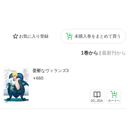
お気に入り登録
未購入巻をまとめて買う
1巻から
|
最新刊から
憂鬱なヴィランズ3
660
試し読み
カートへ