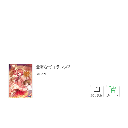
憂鬱なヴィランズ2
649
試し読み
カートへ