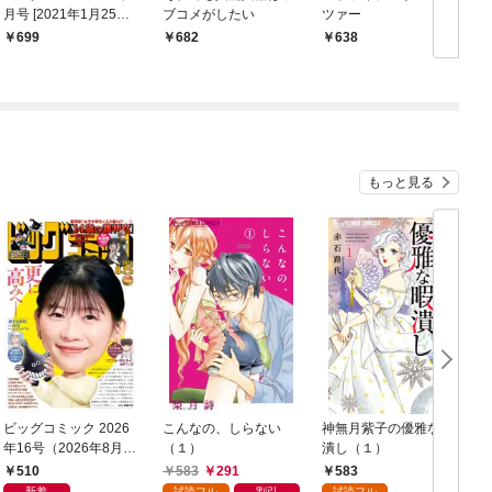
月号 [2021年1月25日
ブコメがしたい
ツァー
発売]
699
682
638
もっと見る
ビッグコミック 2026
こんなの、しらない
神無月紫子の優雅な暇
年16号（2026年8月7
（１）
潰し（１）
日発売）
読
510
583
291
583
年
新着
試読フル
割引
試読フル