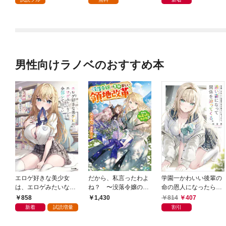
男性向けラノベのおすすめ本
エロゲ好きな美少女
だから、私言ったわよ
学園一かわいい後輩の
は、エロゲみたいなこ
ね？ 〜没落令嬢の案
命の恩人になったら、
と全部シてほしい【電
外楽しい領地改革〜
通い妻になって関係を
858
814
407
1,430
子ＳＳ特典付き】
迫ってくる。
新着
試読増量
割引