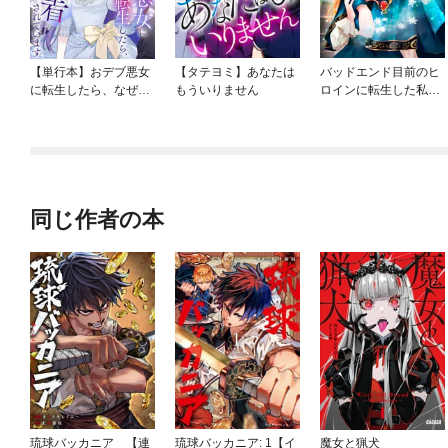
【単行本】おデブ悪女
【タテヨミ】あなたは
バッドエンド目前のヒ
に転生したら、なぜか
もういりません
ロインに転生した私、
ラスボス王子様に執着
今世では恋愛するつも
されています
りがチートな兄が離し
てくれません！？@C
OMIC
同じ作者の本
琉球バッカニア 【連
琉球バッカニア: 1【イ
魔女と猟犬