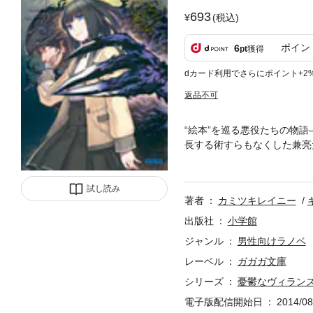
693
(税込)
ポイン
6
pt
獲得
dカード利用でさらにポイント+2
返品不可
“絵本”を巡る悪役たちの物
長する術すらもなくした兼亮
ードを産ませようとしていた
事態は急転、直接対決へ――
闘不能となり、貸出カードを
試し読み
著者
カミツキレイニー
況に陥ってしまう。 そして
連れ戻すべく独自に動き始め
出版社
小学館
月夜と兼亮が行き着く結末は
ジャンル
男性向けラノベ
ラーイラスト、モノクロの挿
レーベル
ガガガ文庫
シリーズ
憂鬱なヴィラン
電子版配信開始日
2014/08