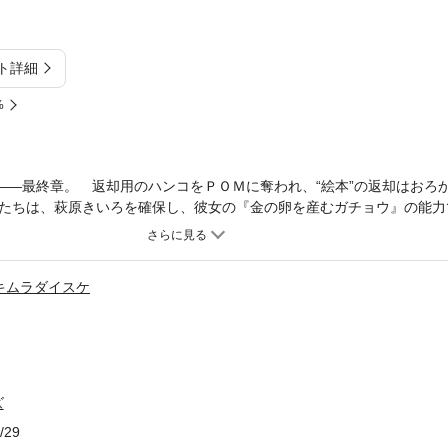
ト詳細
%
語――最終章。 返却用のハンコをＰＯＭに奪われ、“絵本”の返却はおろ
たちは、萩原きいろを確保し、彼女の『金の卵を産むガチョウ』の能力
。そんな彼らの前にきいろ奪還のため、“絵本”をばらまいた張本人である
。 だが、幻覚を使う『ハーメルンの笛吹き男』の能力は圧倒的だった
破り捨てられた兼亮は、『赤ずきん』のオオカミに取り憑かれ、月夜チ
キムラダイスケ
、“イラストレーター”のエルモもまた、保護という名目のもとに月夜を
ていた……。 最悪な結末が描かれた“絵本”と、その悪役たちの物語
、ハッピーエンドか、それともバッドエンドか？※この作品は底本と同
絵イラストが収録されています。
ズ
/29