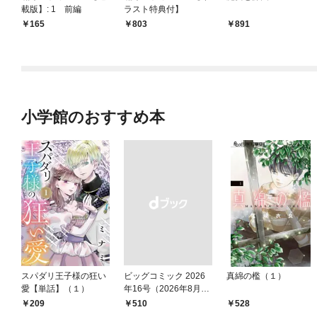
載版】: 1 前編
ラスト特典付】
165
803
891
小学館のおすすめ本
スパダリ王子様の狂い
ビッグコミック 2026
真綿の檻（１）
愛【単話】（１）
年16号（2026年8月7
日発売）
209
￥510
528