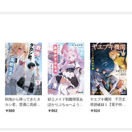
戦地から帰ってきたタ
砂上メイド戦艦喫茶あ
ヤエブキ機関 千万丈
カシ君。普通に高校生
ぽかりぷちゅへようこ
塔踏破録１【電子特別
活を送りたい【電子版
そ
版】
880
902
924
特典付】１