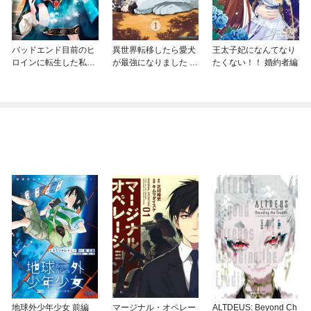
バッドエンド目前のヒ
異世界転移したら愛犬
王太子妃になんてなり
ロインに転生した私、
が最強になりました ～
たくない！！ 婚約者編
今世では恋愛するつも
シルバーフェンリルと
りがチートな兄が離し
俺が異世界暮らしを始
てくれません！？@C
めたら～ THE COMIC
OMIC
地球外少年少女 前編
マージナル・オペレー
ALTDEUS: Beyond Ch