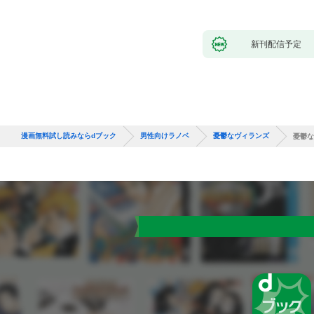
新刊配信予定
漫画無料試し読みならdブック
男性向けラノベ
憂鬱なヴィランズ
憂鬱な