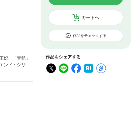
カートへ
作品をチェックする
作品をシェアする
王妃、「青髭」
エンド・シリー
剥き出しにする
始まるさらなる
いの渦に巻き込
る者たち。互い
『こうして彼は屋
本と同じクオリテ