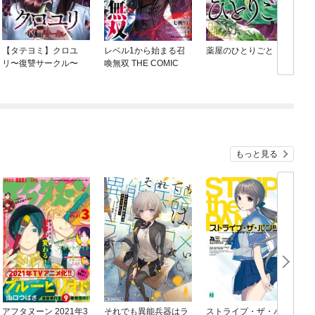
【タテヨミ】クロユ
レベル1から始まる召
薬屋のひとりごと
リ〜復讐サークル〜
喚無双 THE COMIC
もっと見る
アフタヌーン 2021年3
それでも異能兵器はラ
ストライプ・ザ・パン