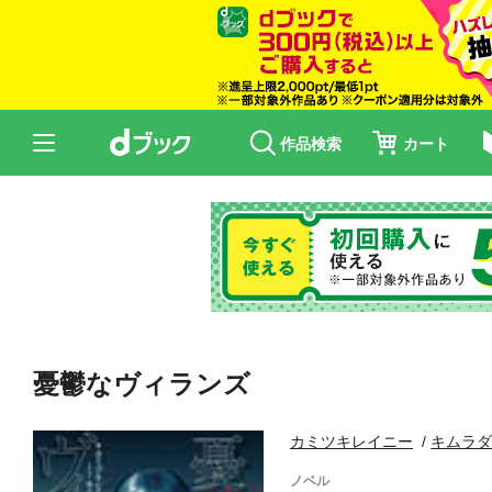
作品検索
カート
憂鬱なヴィランズ
カミツキレイニー
キムラ
ノベル