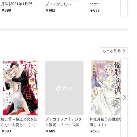
月号 [2021年1月25日
ブコメがしたい
ツァー
発売]
699
682
638
もっと見る
極と蕾～極道と恋を知
プチコミック【デジタ
神無月紫子の優雅な暇
らない人妻と～（１）
ル限定 コミックス試し
潰し（１）
読み特典付き】 2026
583
￥689
583
年9月号（2026年8月7