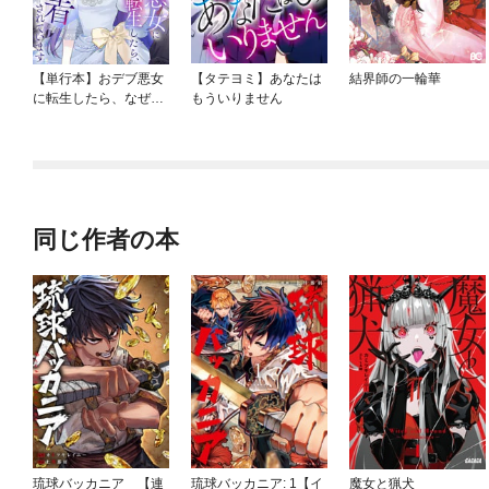
【単行本】おデブ悪女
【タテヨミ】あなたは
結界師の一輪華
に転生したら、なぜか
もういりません
ラスボス王子様に執着
されています
同じ作者の本
琉球バッカニア 【連
琉球バッカニア: 1【イ
魔女と猟犬