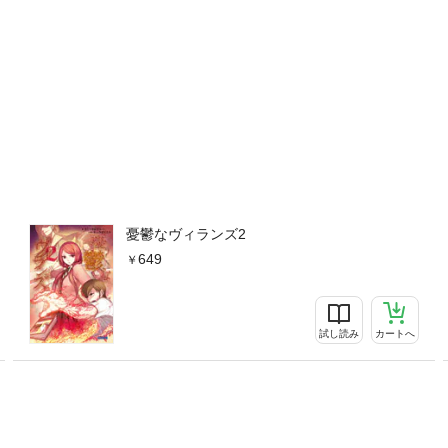
憂鬱なヴィランズ2
649
試し読み
カートへ