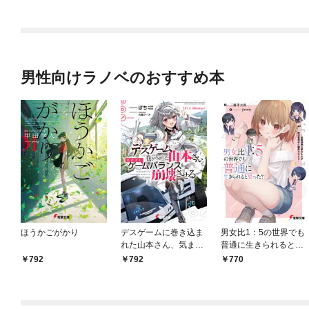
男性向けラノベのおすすめ本
ほうかごがかり
デスゲームに巻き込ま
男女比1：5の世界でも
れた山本さん、気まま
普通に生きられると思
にゲームバランスを崩
った？ ～激重感情な
792
792
770
壊させる【電子特別
彼女たちが無自覚男子
版】
に翻弄されたら～