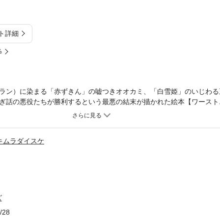
ト詳細
%
ラン）に染まる「赤ずきん」の嘘つきオオカミ、「白雪姫」のいじわる
ぎ話の悪役たちが勝利するという最悪の結末が描かれた絵本【ワースト
ち（ヴィランズ）は、絵本を所有した人間に取り憑き、その醜い欲望を
ャック事件、高校生・笠木兼亮の周囲で起こる異変の数々は、これから
、蒼い目を持つ少女・帯刀月夜と出会った瞬間から、彼は不可思議な戦
キムラダイスケ
（ヴィラン）に借り受けた異能力を使い、罪を犯す者と、それを阻止す
た戦いの幕が上がる。 第5回小学館ライトノベル大賞ガガガ大賞受賞
烈なデビューを飾ったカミツキレイニー、待望の新作！※この作品は底
ロの挿絵イラストが収録されています。
ズ
/28