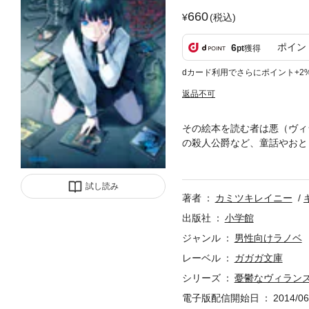
660
(税込)
ポイン
6
pt
獲得
dカード利用でさらにポイント+2
返品不可
その絵本を読む者は悪（ヴィ
の殺人公爵など、童話やおと
ズ】。 その中に棲む悪役た
――。 親友の失踪、バスジ
事件への前兆だった。そして
試し読み
著者
カミツキレイニー
まれていくことになる。悪役
の能力を駆使し死力を尽くし
出版社
小学館
上を燃やすことにした』で鮮
ジャンル
男性向けラノベ
ィのカラーイラスト、モノク
レーベル
ガガガ文庫
シリーズ
憂鬱なヴィラン
電子版配信開始日
2014/06