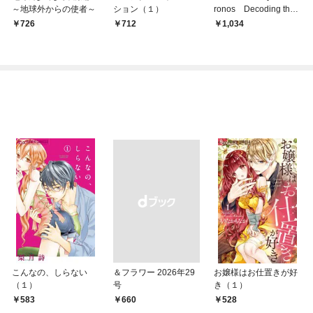
～地球外からの使者～
ション（１）
ronos Decoding the
Erudite
726
712
1,034
こんなの、しらない
＆フラワー 2026年29
お嬢様はお仕置きが好
（１）
号
き（１）
583
￥660
528