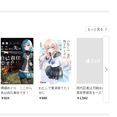
日発売）
もっと見る
廃墟めぐり ここから
わたしで童貞捨てたく
現代忍者は万能ゆえに
先は自己責任です！
せに
異世界迷宮を一人でど
こまでも深く潜る 1
924
880
￥1,562
￥