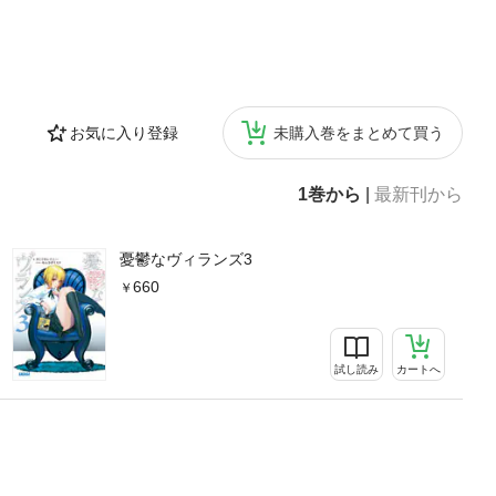
お気に入り登録
未購入巻をまとめて買う
1巻から
|
最新刊から
憂鬱なヴィランズ3
660
試し読み
カートへ