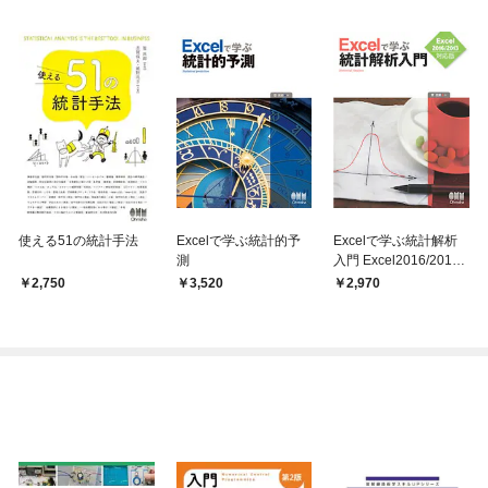
使える51の統計手法
Excelで学ぶ統計的予
Excelで学ぶ統計解析
測
入門 Excel2016/2013
対応版
2,750
3,520
2,970