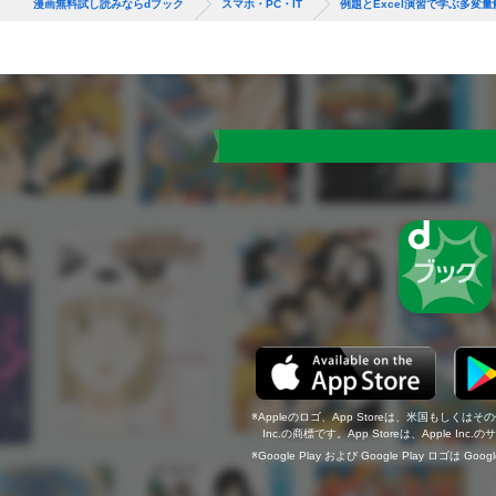
漫画無料試し読みならdブック
スマホ・PC・IT
例題とExcel演習で学ぶ多変
Appleのロゴ、App Storeは、米国もしくはそ
Inc.の商標です。App Storeは、Apple In
Google Play および Google Play ロゴは Go