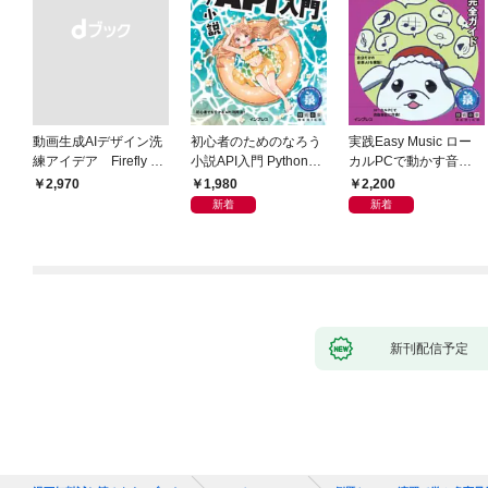
動画生成AIデザイン洗
初心者のためのなろう
実践Easy Music ロー
練アイデア Firefly &
小説API入門 Pythonで
カルPCで動かす音楽
Veo， Kling， etc.
作るデータ活用法
生成AI完全ガイド
1,980
2,200
￥2,970
新着
新着
新刊配信予定