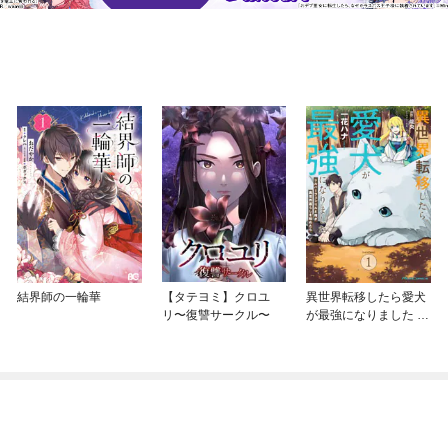
結界師の一輪華
【タテヨミ】クロユ
異世界転移したら愛犬
リ〜復讐サークル〜
が最強になりました ～
シルバーフェンリルと
俺が異世界暮らしを始
めたら～ THE COMIC