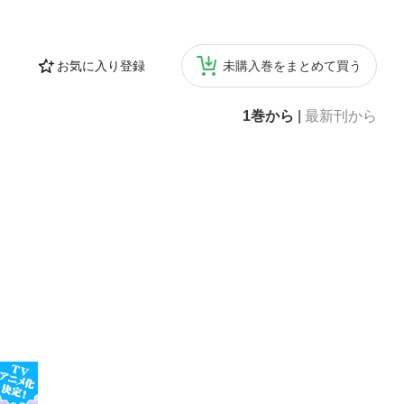
お気に入り登録
未購入巻をまとめて買う
1巻から
|
最新刊から