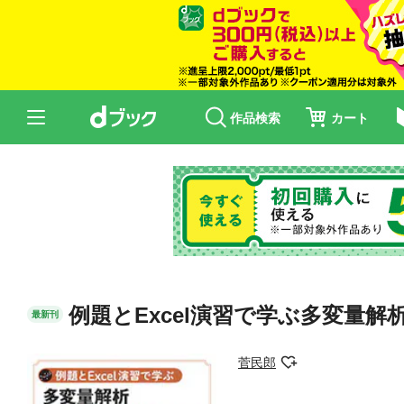
作品検索
カート
例題とExcel演習で学ぶ多変量
最新刊
菅民郎