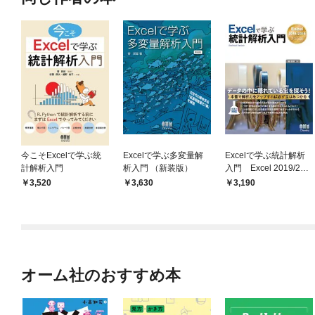
今こそExcelで学ぶ統
Excelで学ぶ多変量解
Excelで学ぶ統計解析
計解析入門
析入門 （新装版）
入門 Excel 2019/201
6対応版
3,520
3,630
3,190
オーム社のおすすめ本