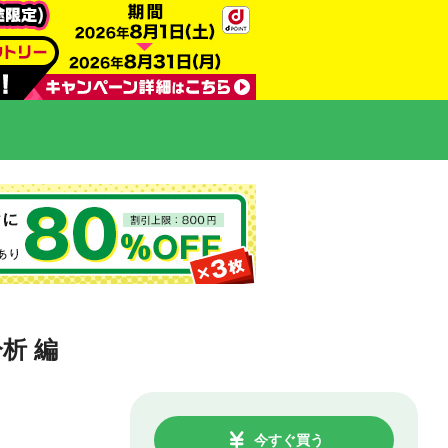
析 編
今すぐ買う