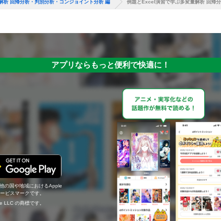
量解析 回帰分析・判別分析・コンジョイント分析 編
例題とExcel演習で学ぶ多変量解析 回
アプリならもっと便利で快適に！
の他の国や地域におけるApple
c.のサービスマークです。
ogle LLC の商標です。