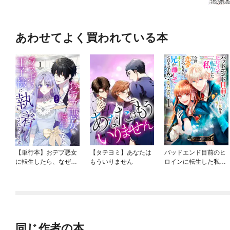
あわせてよく買われている本
【単行本】おデブ悪女
【タテヨミ】あなたは
バッドエンド目前のヒ
に転生したら、なぜか
もういりません
ロインに転生した私、
ラスボス王子様に執着
今世では恋愛するつも
されています
りがチートな兄が離し
てくれません！？@C
OMIC
同じ作者の本