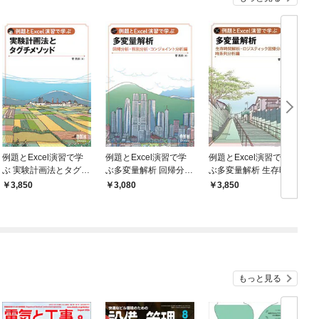
例題とExcel演習で学
例題とExcel演習で学
例題とExcel演習で学
例
ぶ 実験計画法とタグチ
ぶ多変量解析 回帰分
ぶ多変量解析 生存時間
メソッド
析・判別分析・コンジ
解析・ロジスティック
3,850
3,080
3,850
ョイント分析 編
回帰分析・時系列分析
編
もっと見る