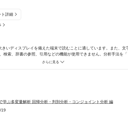
ント詳細
%
大きいディスプレイを備えた端末で読むことに適しています。また、文
、検索、辞書の参照、引用などの機能が使用できません。分析手法を「
「ない場合」に分け、それぞれの手法を更に丁寧に解説、本書は「予測
う目的としては、大きく分けて「予測」と「要約」の2つがあります。本
説します。本書では、主に重回帰分析、判別分析、正準判別分析、数量
数量化1類(重回帰の目的変数を予測する)、コンジョイント分析などの
的な例題を豊富に設け、これについて計算・解釈の方法を、Excelと著
て詳細かつ実践的に説明していきます。
演習で学ぶ多変量解析 回帰分析・判別分析・コンジョイント分析 編
/19