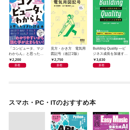
「コンピュータ、マジ
見方・かき方 電気用
Building Quality ―ビ
わからん」と思ったと
図記号（改訂2版）
ジネス成長を加速する
きに読む本
1人目QAからの品質戦
2,200
2,750
3,630
略―
新着
新着
新着
スマホ・PC・ITのおすすめ本