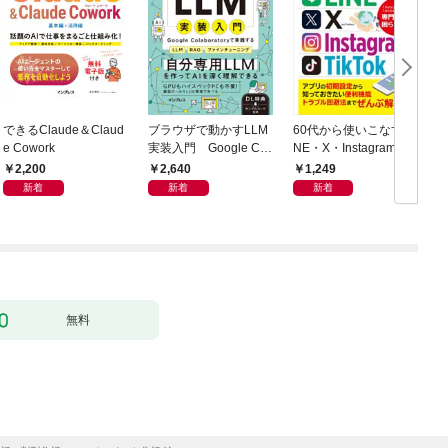
できるClaude＆Claud
ブラウザで動かすLLM
60代から使いこなすLI
e Cowork
実装入門 Google Col
NE・X・Instagram・T
h
aboratoryで実践するL
ikTok
2,200
2,640
1,249
LM・RAG・ファイン
新着
新着
新着
チューニング
無料