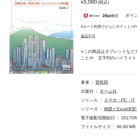
3,080
(税込)
ポイ
28
pt
獲得
dカード利用でさらにポイント+2
返品不可
※この商品はタブレットなど
ことや、文字列のハイライト
したい変数）がある場合」と
を置いた！ 多変量解析を行
測」の解析に焦点を当てて解
著者
菅民郎
変数）重回帰分析）、拡張型
各手法の解説には身近で実践
出版社
オーム社
ドインソフトウェアを活用し
ジャンル
スマホ・PC・IT
シリーズ
例題とExcel
電子版配信開始日
2017/05
ファイルサイズ
86.80 MB