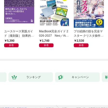
ユースケース実践ガイ
MacBook完全ガイド 2
プロ絵師の技を完全マ
ド［復刻版］ 効果的な
026-2027 Neo／Air
スター クリスタ操作術
ユースケースの書き方
／Pro対応
決定版 改訂2版 CLIP S
5,390
1,740
2,530
TUDIO PAINT PRO/E
新着
新着
新着
X/iPad対応
ランキング
キャンペーン