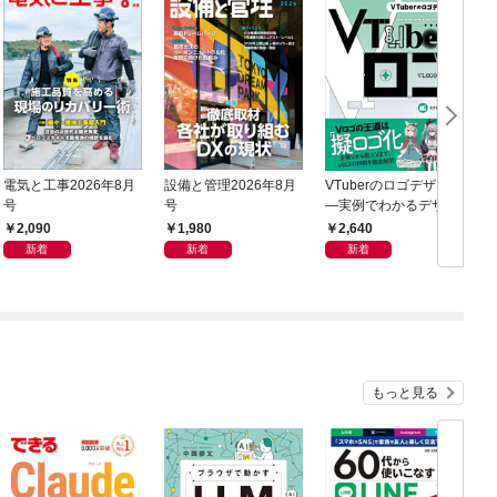
電気と工事2026年8月
設備と管理2026年8月
VTuberのロゴデザイン
新
号
号
―実例でわかるデザイ
ンプロセスからSNS受
2,090
1,980
2,640
注のコツまで―
新着
新着
新着
もっと見る