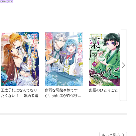
王太子妃になんてなり
病弱な悪役令嬢です
薬屋のひとりごと
たくない！！ 婚約者編
が、婚約者が過保護す
ぎて逃げ出したい(私た
ち犬猿の仲でしたよ
ね！？)
もっと見る