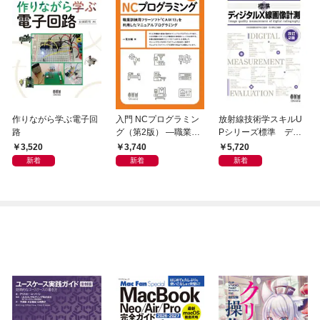
作りながら学ぶ電子回
入門 NCプログラミン
放射線技術学スキルU
路
グ（第2版） ―職業訓
Pシリーズ標準 ディ
練用フリーソフト「C
ジタルX線画像計測
3,520
3,740
5,720
AM13」を利用したマ
（改訂２版）
新着
新着
新着
ニュアルプログラミン
グ―