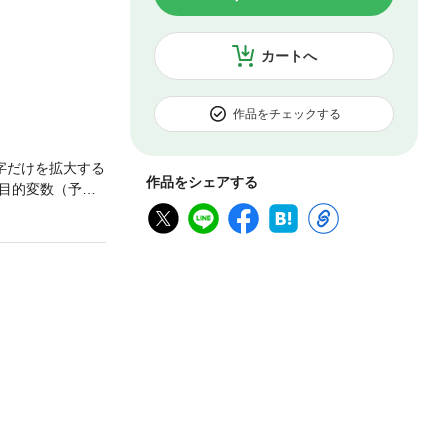
カートへ
作品をチェックする
字だけを拡大する
作品をシェアする
目的変数（予測
」の解析に焦点
書では、「予
化I類（（ダミー
手法を扱います。
者自ら作成したア