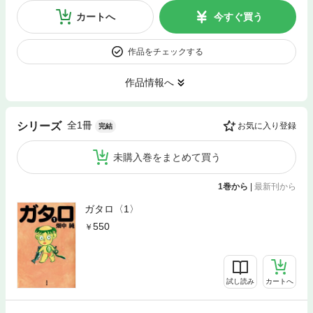
カートへ
今すぐ買う
作品をチェックする
作品情報へ
全1冊
シリーズ
お気に入り登録
完結
未購入巻をまとめて買う
1巻から
|
最新刊から
ガタロ〈1〉
550
試し読み
カートへ