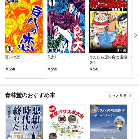
百八の恋1
良太1
まんだら屋の良太 愛蔵
女男
版 1
550
550
540
5
青林堂のおすすめ本
もっと見る