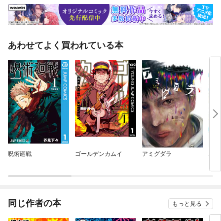
あわせてよく買われている本
呪術廻戦
ゴールデンカムイ
アミグダラ
パッ
同じ作者の本
もっと見る