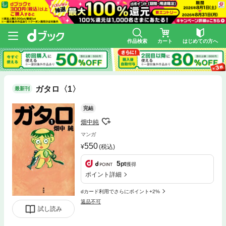
作品検索
カート
はじめての方へ
ガタロ〈1〉
最新刊
完結
畑中純
マンガ
550
(税込)
5
pt
獲得
ポイント詳細
dカード利用でさらにポイント+2%
返品不可
試し読み