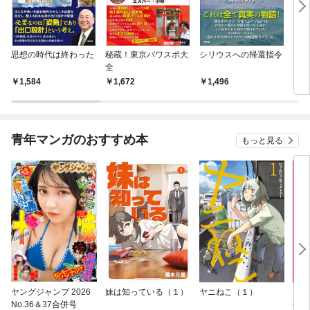
思想の時代は終わった
秘蔵！東京パワスポ大
シリウスへの帰還指令
参政
全
1,584
1,672
1,496
1,
青年マンガのおすすめ本
もっと見る
ヤングジャンプ 2026
妹は知っている（１）
ヤニねこ（１）
モー
No.36＆37合併号
6・3