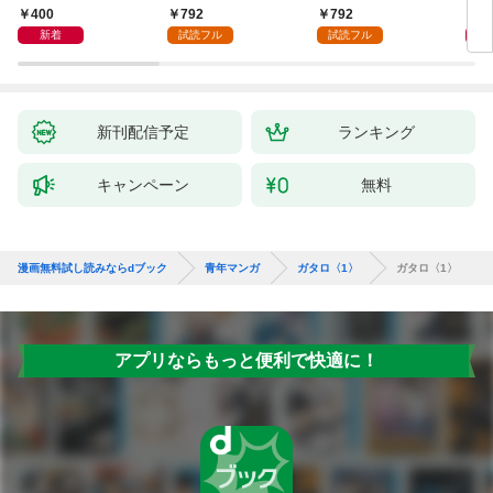
日発
400
792
792
4
新着
試読フル
試読フル
新刊配信予定
ランキング
キャンペーン
無料
漫画無料試し読みならdブック
青年マンガ
ガタロ〈1〉
ガタロ〈1〉
アプリならもっと便利で快適に！