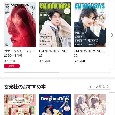
コマーシャル・フォト
CM NOW BOYS VOL.
CM NOW BOYS VOL.
202
2026年8月号
16
15
OO
ル・
1,980
1,760
1,760
3
号別
新着
玄光社のおすすめ本
もっと見る