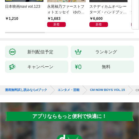
日本映画navi vol.123
永尾柚乃ファーストフ
ステディカムオペレー
テレ
ォトエッセイ ゆのも
ターズ・ハンドブック
集 
のがたり
日本語版 電子版 第２
ーズ
1,683
6,600
1
1,210
版
ウル
新着
新着
【電
新刊配信予定
ランキング
キャンペーン
無料
漫画無料試し読みならdブック
エンタメ・芸能
CM NOW BOYS VOL.15
C
アプリならもっと便利で快適に！