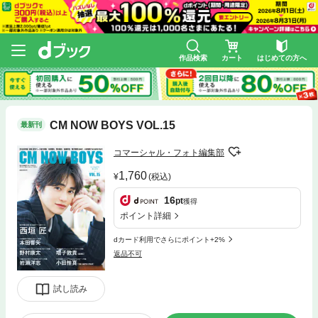
作品検索
カート
はじめての方へ
CM NOW BOYS VOL.15
最新刊
コマーシャル・フォト編集部
1,760
(税込)
16
pt
獲得
ポイント詳細
dカード利用でさらにポイント+2%
返品不可
試し読み