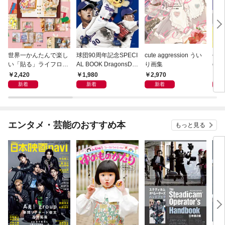
世界一かんたんで楽し
球団90周年記念SPECI
cute aggression うい
作って
い「貼る」ライフログ
AL BOOK DragonsDa
り画集
ct
ジャンクジャーナルの
ys 2026
書 Ⅰ
2,420
1,980
2,970
3,
はじめ方
新着
新着
新着
エンタメ・芸能のおすすめ本
もっと見る