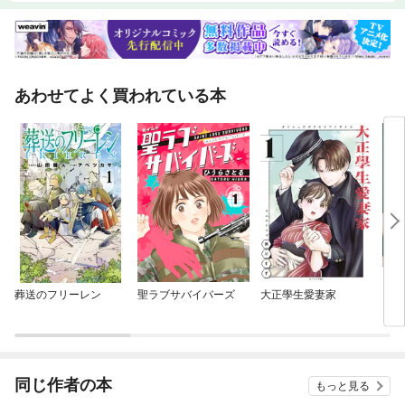
あわせてよく買われている本
葬送のフリーレン
聖ラブサバイバーズ
大正學生愛妻家
Ｖｉ
同じ作者の本
もっと見る