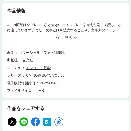
作品情報
※この商品はタブレットなど大きいディスプレイを備えた端末で読むこと
に適しています。また、文字だけを拡大することや、文字列のハイライ
ト、検索、辞書の参照、引用などの機能が使用できません。※電子版には
読者プレゼントページは掲載されておりません。読者プレゼントには応募
できません。表紙はゼクシィCMボーイフレンドに抜擢！「続・続・最後
から二番目の恋」「隣のステラ」などの話題作に出演中の西垣匠。裏表紙
著者
コマーシャル・フォト編集部
と中面は「波うららかに、めおと日和」瀧昌役で話題沸騰中の本田響矢。
出版社
玄光社
続いて中面を飾るのは映画「6人ぼっち」で主演、テレビ東京『ディアマ
イベイビー～私があなたを支配するまで～』に出演中で、数々の話題作に
ジャンル
エンタメ・芸能
出演する野村康太ドラマ「北くんがかわいすぎて手に余るので、3人でシ
シリーズ
CM NOW BOYS VOL.15
ェアすることにしました。」に出演中の岩瀬洋志。「機界戦隊ゼンカイジ
ャー」ゾックス・ツイーカー役、昨年MBS BLドラマ「体感予報」出演で
電子版配信開始日
2025/08/01
アジア全域で大ブレイク、舞台『千と千尋の神隠し』ハク役、武道館公演
ファイルサイズ
- MB
も控える増子敦貴(GENIC) 。Debut Single「チグハグ」でCDデビューを
果たし、同年「TikTok流行語大賞2022」を受賞した「THE SUPER FRUI
T」の小田惟真。
作品をシェアする