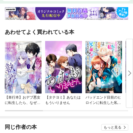
あわせてよく買われている本
【単行本】おデブ悪女
【タテヨミ】あなたは
バッドエンド目前のヒ
【タ
に転生したら、なぜか
もういりません
ロインに転生した私、
リ〜
ラスボス王子様に執着
今世では恋愛するつも
されています
りがチートな兄が離し
てくれません！？@C
OMIC
同じ作者の本
もっと見る