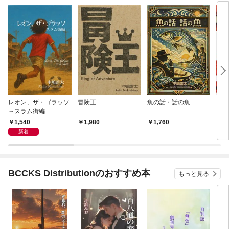
レオン、ザ・ゴラッソ
冒険王
魚の話・話の魚
ポピ
～スラム街編
1,540
1,980
1,760
1,
新着
BCCKS Distributionのおすすめ本
もっと見る