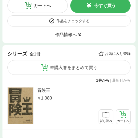
カートへ
今すぐ買う
作品をチェックする
作品情報へ
シリーズ
全1冊
お気に入り登録
未購入巻をまとめて買う
1巻から
|
最新刊から
冒険王
1,980
試し読み
カートへ