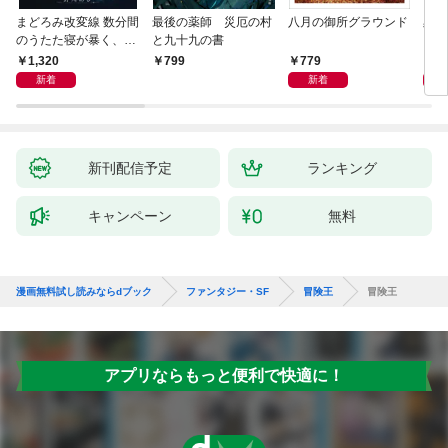
まどろみ改変線 数分間
最後の薬師 災厄の村
八月の御所グラウンド
黒い
のうたた寝が暴く、18
と九十九の書
0度反転した世界の謎
1,320
779
8
799
新着
新着
新刊配信予定
ランキング
キャンペーン
無料
漫画無料試し読みならdブック
ファンタジー・SF
冒険王
冒険王
アプリならもっと便利で快適に！