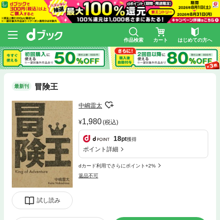
作品検索
カート
はじめての方へ
冒険王
最新刊
中嶋雷太
1,980
(税込)
18
pt
獲得
ポイント詳細
dカード利用でさらにポイント+2%
返品不可
試し読み