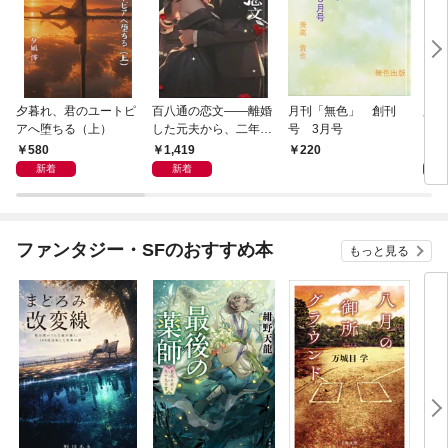
夕暮れ、君のユートピ
百八通の恋文――離婚
月刊「無色」 創刊
夕陽
アへ堕ちる（上）
した元夫から、二年遅
号 3月号
れの愛が届きました
580
1,419
5
220
新着
新着
ファンタジー・SFのおすすめ本
もっと見る