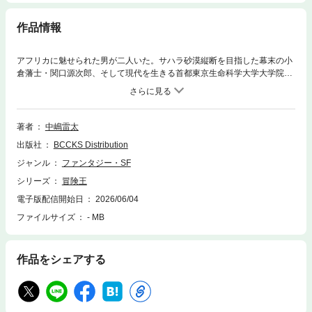
作品情報
アフリカに魅せられた男が二人いた。サハラ砂漠縦断を目指した幕末の小
倉藩士・関口源次郎、そして現代を生きる首都東京生命科学大学大学院
生・穂樽蓮。幻の『真正の黄金のコーヒー豆』の神木を巡り、二人の男の
冒険は時空を超えた物語となり、やがてアフリカ大陸奥地で繋がりある。
新たな冒険譚の始まりの物語。
著者
中嶋雷太
出版社
BCCKS Distribution
ジャンル
ファンタジー・SF
シリーズ
冒険王
電子版配信開始日
2026/06/04
ファイルサイズ
- MB
作品をシェアする