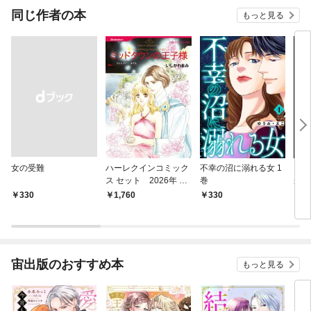
OMI
同じ作者の本
もっと見る
女の受難
ハーレクインコミック
不幸の沼に溺れる女 1
ドン
ス セット 2026年 vo
巻
が子
l.921
しま
￥330
1,760
330
5
宙出版のおすすめ本
もっと見る