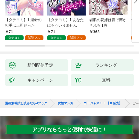
【タテヨミ】1.運命の
【タテヨミ】1.あなた
岩肌の花嫁は愛で溶か
愛し
相手は上司だった
はもういりません
される 1巻
い 
71
71
1
363
タテヨミ
試読フル
タテヨミ
試読フル
試
新刊配信予定
ランキング
キャンペーン
無料
漫画無料試し読みならdブック
女性マンガ
ゴージャス！！ 【単話売】
ゴー
アプリならもっと便利で快適に！