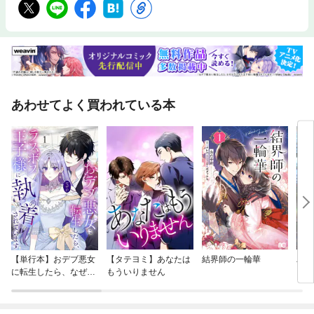
あわせてよく買われている本
【単行本】おデブ悪女
【タテヨミ】あなたは
結界師の一輪華
バッ
に転生したら、なぜか
もういりません
ロイ
ラスボス王子様に執着
今世
されています
りが
てく