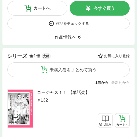
カートへ
今すぐ買う
作品をチェックする
作品情報へ
全1冊
シリーズ
お気に入り登録
完結
未購入巻をまとめて買う
1巻から
|
最新刊から
ゴージャス！！ 【単話売】
132
試し読み
カートへ