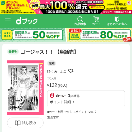
作品検索
カート
はじめての方へ
ゴージャス！！ 【単話売】
最新刊
完結
ゆうみ･えこ
マンガ
132
(税込)
1
pt
獲得
ポイント詳細
dカード利用でさらにポイント+2%
返品不可
試し読み