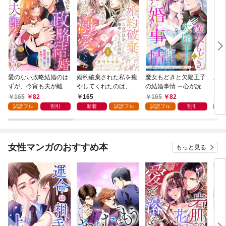
愛のない政略結婚のは
婚約破棄された私を癒
魔女もどきと欠陥王子
魔王
ずが、今宵も夫が離し
やしてくれたのは、不
の結婚事情 ～心が読め
目の
てくれません～無骨な
器用王子様の溺愛でし
ちゃうので、あなたの
売】
165
82
165
165
82
1
将軍は最愛妻に滾る恋
た【単話売】 1話
本心なんてお見通しで
試読フル
割引
新着
試読フル
試読フル
割引
試
情を注ぐ～【単話売】
す～【単話売】 1話
1話
女性マンガのおすすめ本
もっと見る