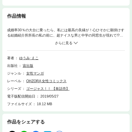
作品情報
成婚率30％の大台に乗ったら、私には最高の良縁が！心ひそかに願掛けす
る結婚紹介所所長の私の前に、超ナイスな男と中学の同窓生が現れて!?※
本作品は、他コンテンツに収録されている場合がございます。重複購入に
ご注意ください。
著者
ゆうみ･えこ
出版社
宙出版
ジャンル
女性マンガ
レーベル
OHZORA 女性コミックス
シリーズ
ゴージャス！！ 【単話売】
電子版配信開始日
2019/05/27
ファイルサイズ
18.12 MB
作品をシェアする