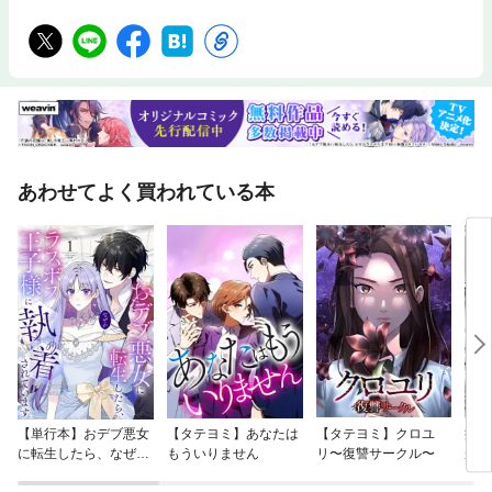
計士試験(租税法)の勉強をしている方・大企業や会計事務所で高度な内容
の税務に携わっている方・大学院等で租税の研究をされている方
あわせてよく買われている本
【単行本】おデブ悪女
【タテヨミ】あなたは
【タテヨミ】クロユ
病弱
に転生したら、なぜか
もういりません
リ〜復讐サークル〜
が、
ラスボス王子様に執着
ぎて