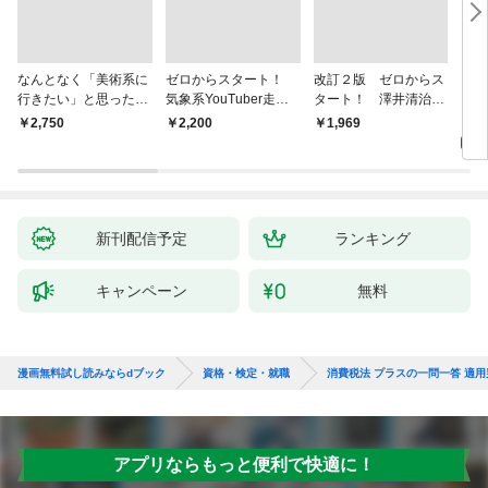
なんとなく「美術系に
ゼロからスタート！
改訂２版 ゼロからス
らく
行きたい」と思ったと
気象系YouTuber走る
タート！ 澤井清治の
ー 
きに読む 美大入試完
人参の気象予報士１冊
社労士１冊目の教科書
験２
1,
￥2,750
￥2,200
￥1,969
全ガイド
目の教科書
新刊配信予定
ランキング
キャンペーン
無料
漫画無料試し読みならdブック
資格・検定・就職
消費税法 プラスの一問一答 適用
アプリならもっと便利で快適に！