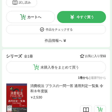
試し読み
カートへ
今すぐ買う
作品をチェックする
作品情報へ
シリーズ
全1冊
お気に入り登録
未購入巻をまとめて買う
1巻から
|
最新刊から
消費税法 プラスの一問一答 適用判定一覧集 令
和８年度版
2,530