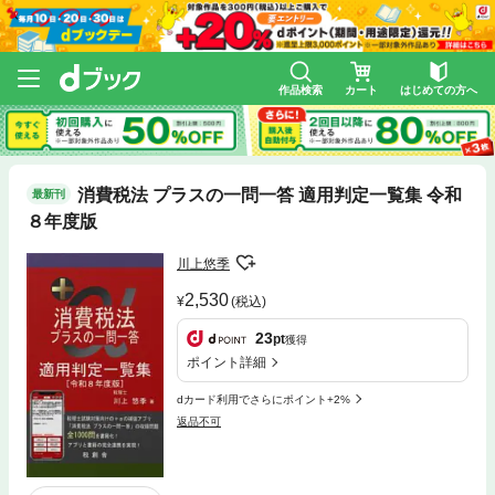
作品検索
カート
はじめての方へ
消費税法 プラスの一問一答 適用判定一覧集 令和
最新刊
８年度版
川上悠季
2,530
(税込)
23
pt
獲得
ポイント詳細
dカード利用でさらにポイント+2%
返品不可