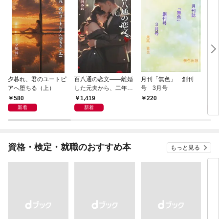
夕暮れ、君のユートピ
百八通の恋文――離婚
月刊「無色」 創刊
夕陽
アへ堕ちる（上）
した元夫から、二年遅
号 3月号
れの愛が届きました
580
1,419
5
220
新着
新着
資格・検定・就職のおすすめ本
もっと見る