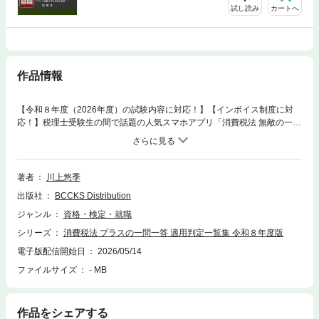
試し読み
カートへ
作品情報
【令和８年度（2026年度）の試験内容に対応！】【インボイス制度に対
応！】税理士受験生の間で話題の人気スマホアプリ「消費税法 無敵の一問
一答」の制作者が執筆！「消費税法 無敵の一問一答」に収録しきれなかっ
た税理士試験対策向けの＋αの補強論点を収録したスマホアプリ「消費税
法 プラスの一問一答」の収録問題1,000問が書籍化されました！「消費税
法 プラスの一問一答」では、以下の論点の問題を収録しています。① 軽
著者
川上悠季
減税率の適用判定② 簡易課税の事業区分判定③ 公益法人等の特例本書はア
出版社
BCCKS Distribution
プリの内容とリンクしているため、アプリで間違えた問題を書籍で見直し
て復習したり、「知識のインプットは書籍で、アウトプットのトレーニン
ジャンル
資格・検定・就職
グはアプリで」と使い分けることによってさらに効率的に学習することが
シリーズ
消費税法 プラスの一問一答 適用判定一覧集 令和８年度版
できます。「アプリと書籍の連携」という今までにない新しい発想による
勉強法の効率性を是非実感してみてください。本電子書籍は、問題ページ
電子版配信開始日
2026/05/14
と解答・解説ページが同時に表示されないように分割されているため、先
ファイルサイズ
- MB
に答えが目に入ることなく問題を解き進めることができます。また、ワー
ド検索機能で知りたい用語や問題をすぐに見つけることができます。【こ
んな方にオススメ】・スマホアプリ「消費税法 プラスの一問一答」をイン
作品をシェアする
ストールしている方・税理士試験(消費税法)の勉強をしている方・公認会