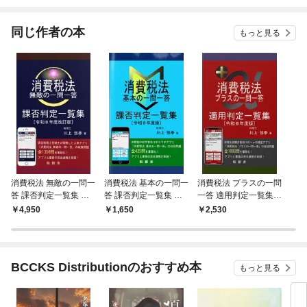
されています
たち
ね！
同じ作者の本
もっと見る
消費税法 無敵の一問一
消費税法 基本の一問一
消費税法 プラスの一問
答 課否判定一覧集 令
答 課否判定一覧集 令
一答 適用判定一覧集
和８年度改訂版
和８年度版
令和８年度版
4,950
1,650
2,530
BCCKS Distributionのおすすめ本
もっと見る