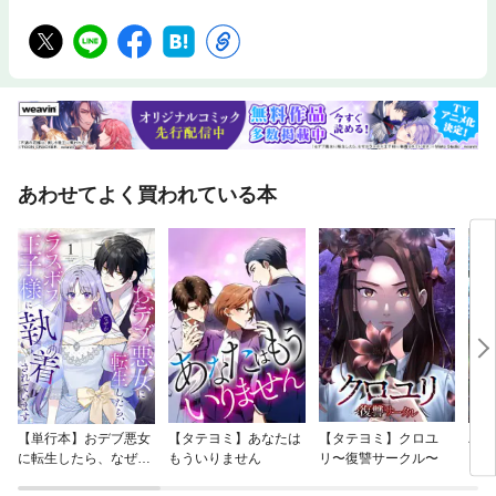
あわせてよく買われている本
【単行本】おデブ悪女
【タテヨミ】あなたは
【タテヨミ】クロユ
バッ
に転生したら、なぜか
もういりません
リ〜復讐サークル〜
ロイ
ラスボス王子様に執着
今世