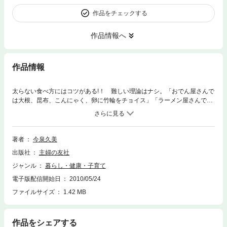
作品をチェックする
作品情報へ
作品情報
太らない食べ方にはコツがある!！ 難しい理論はナシ。「おでん屋さんで
は大根、昆布、こんにゃく、卵に竹輪をチョイス」「ラーメン屋さんでは
タンメン頼んでトッピングの野菜から平らげよう」「夜襲い晩御飯のデザ
ートは翌朝に回す」「ビール+焼酎の薄い水割りで楽しい宴会」など、シ
ーン別にすぐに実行できるわかりやすいコツばかりを集めました。エクサ
サイズやサプリメントに頼るダイエットとはもうサヨナラ！
著者
今泉久美
出版社
主婦の友社
ジャンル
暮らし・健康・子育て
電子版配信開始日
2010/05/24
ファイルサイズ
1.42 MB
作品をシェアする