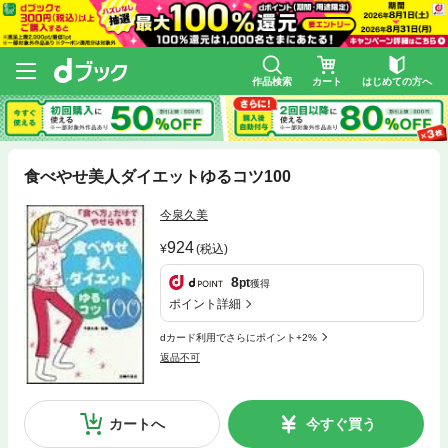
作品検索
カート
はじめての方へ
食べやせ美人ダイエットゆるコツ100
今泉久美
924
(税込)
8
pt
獲得
ポイント詳細
dカード利用でさらにポイント+2%
返品不可
カートへ
今すぐ買う