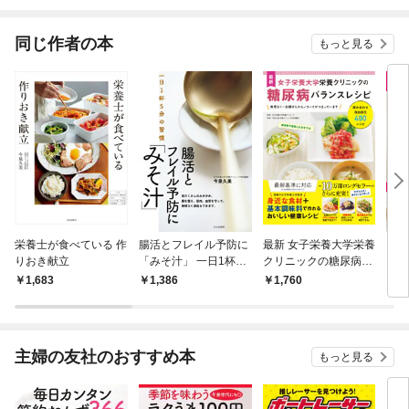
されています
りが
てく
OMI
同じ作者の本
もっと見る
栄養士が食べている 作
腸活とフレイル予防に
最新 女子栄養大学栄養
おか
りおき献立
「みそ汁」 一日1杯5
クリニックの糖尿病バ
おい
分の習慣
ランスレシピ
かず
1,683
1,386
1,760
1,
康・
主婦の友社のおすすめ本
もっと見る