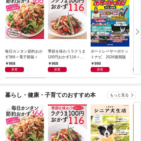
毎日カンタン節約おか
季節を味わうラクうま
ボートレーサーポケッ
小さ
ず366＜電子新版＞
100円おかず116＜電
トナビ 2026後期版
士 
子新版＞
968
968
990
6
新着
新着
新着
暮らし・健康・子育てのおすすめ本
もっと見る