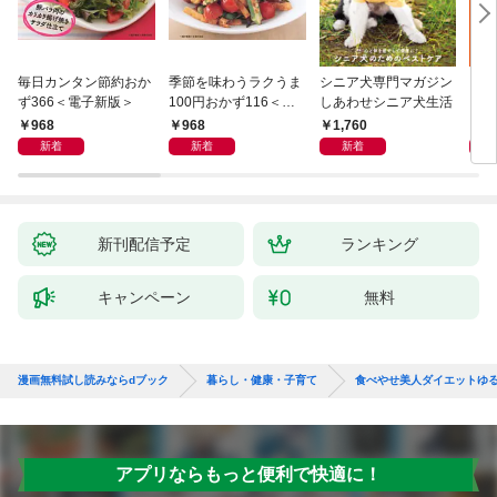
毎日カンタン節約おか
季節を味わうラクうま
シニア犬専門マガジン
アイ
ず366＜電子新版＞
100円おかず116＜電
しあわせシニア犬生活
ピ 
子新版＞
しも
968
968
1,760
1,
新着
新着
新着
新刊配信予定
ランキング
キャンペーン
無料
漫画無料試し読みならdブック
暮らし・健康・子育て
食べやせ美人ダイエットゆる
アプリならもっと便利で快適に！