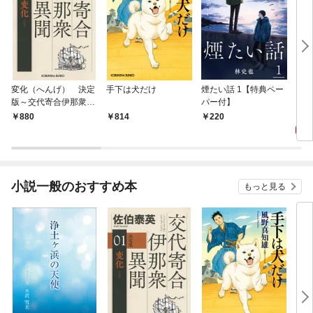
変化（へんげ） 決定
手下は犬だけ
煙たい話 1【特典ペー
マリ
版～交代寄合伊那衆異
パー付】
聞（1）～
1,
880
814
220
小説一般のおすすめ本
もっと見る