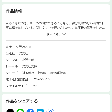
作品情報
産み月も近づき、身一つの間にできることをと、律は無理のない範囲で仕
事に精を出している。新しく女中を雇い入れたり、出産後の算段をしたり
と慌ただしくしていたが、青陽堂の奉公人、八兵衛の藪入りからの帰りが
遅れているのが気にかかっていた。数日して戻った八兵衛は、涼太に話が
あるという――。ひたむきに生きる律の姿が感動を呼ぶ、人気シリーズ第
十二弾！
著者
知野みさき
出版社
光文社
ジャンル
小説一般
レーベル
光文社文庫
シリーズ
祈る紫苑～上絵師 律の似面絵帖～
電子版配信開始日
2026/06/10
ファイルサイズ
- MB
作品をシェアする