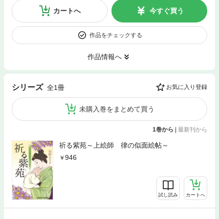
カートへ
今すぐ買う
作品をチェックする
作品情報へ
シリーズ
全1冊
お気に入り登録
未購入巻をまとめて買う
1巻から
|
最新刊から
祈る紫苑～上絵師 律の似面絵帖～
946
試し読み
カートへ