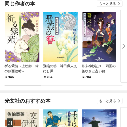
同じ作者の本
もっと見る
祈る紫苑～上絵師 律
飛燕の簪 神田職人え
幕末神妙記１ 両国の
江戸
の似面絵帖～
にし譚
笛吹きと占い師
946
704
784
7
光文社のおすすめ本
もっと見る