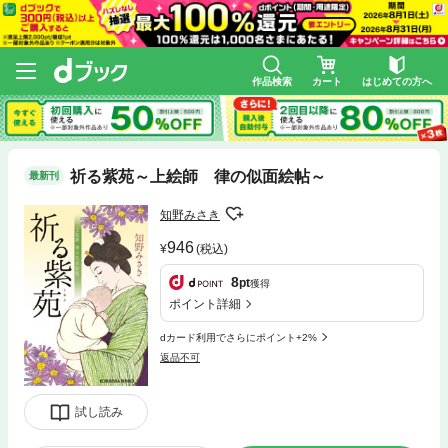
作品検索
カート
はじめての方へ
祈る紫苑～上絵師 律の似面絵帖～
最新刊
知野みさき
946
(税込)
8
pt
獲得
ポイント詳細
dカード利用でさらにポイント+2%
返品不可
試し読み