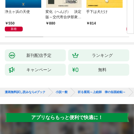
浄土ヶ浜の天使
変化（へんげ） 決定
手下は犬だけ
マリ
版～交代寄合伊那衆異
聞（1）～
550
1,
880
814
新着
新刊配信予定
ランキング
キャンペーン
無料
漫画無料試し読みならdブック
小説一般
祈る紫苑～上絵師 律の似面絵帖～
アプリならもっと便利で快適に！