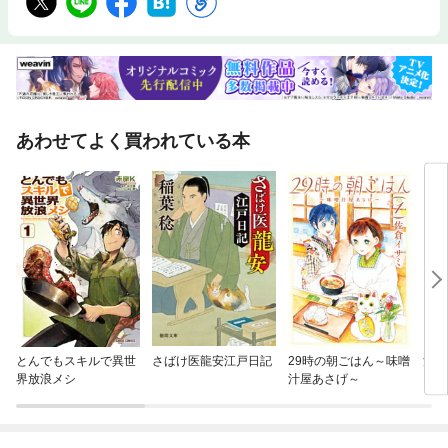
あわせてよく買われている本
とんでもスキルで異世
さばけ医龍安江戸日記
29時の朝ごはん～味噌
江戸
界放浪メシ
汁屋あさげ～