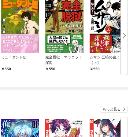
ミュータント伝
完全脱獄 + マラコット
ムサシ 五輪の書より
深海
【上】
550
550
550
もっと見る