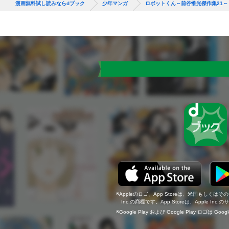
漫画無料試し読みならdブック
少年マンガ
ロボットくん～前谷惟光傑作集21～
Appleのロゴ、App Storeは、米国もしくはそ
Inc.の商標です。App Storeは、Apple In
Google Play および Google Play ロゴは Go