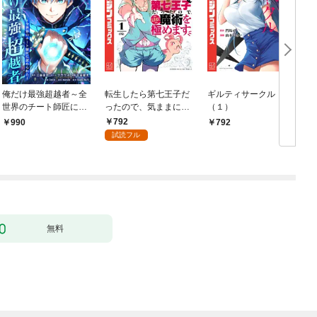
俺だけ最強超越者～全
転生したら第七王子だ
ギルティサークル
世界のチート師匠に認
ったので、気ままに魔
（１）
められた～【単行本】
術を極めます（１）
792
990
792
（１）
試読フル
無料