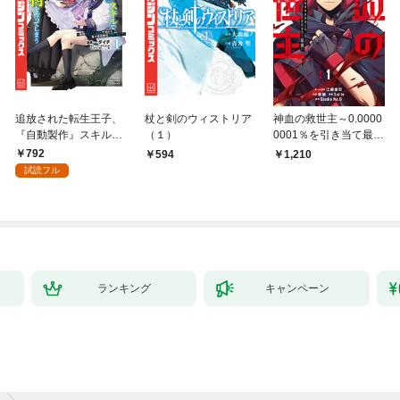
追放された転生王子、
杖と剣のウィストリア
神血の救世主～0.0000
『自動製作』スキルで
（１）
0001％を引き当て最強
領地を爆速で開拓し最
へ～【電子書籍特典
792
594
1,210
強の村を作ってしまう
付】（１）
試読フル
～最強クラフトスキル
で始める、楽々領地開
拓スローライフ～
（１）
ランキング
キャンペーン