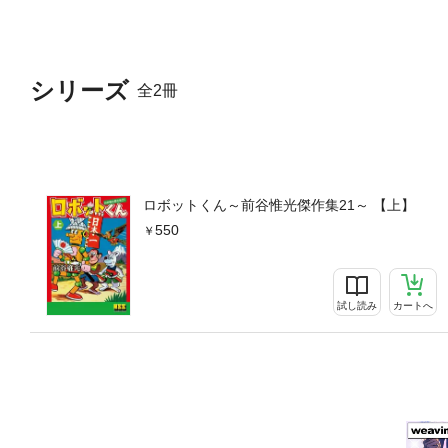
シリーズ
全2冊
ロボットくん～前谷惟光傑作集21～ 【上】
550
試し読み
カートへ