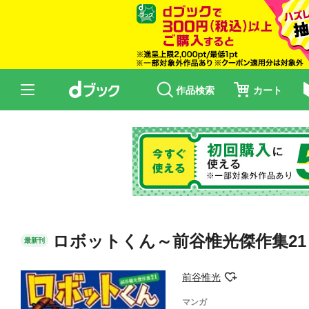
作品検索
カート
ロボットくん～前谷惟光傑作集21
最新刊
前谷惟光
マンガ