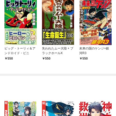
ビッグ・トーリィ＆ア
失われたムー大陸 + ブ
未来の国のケンジ+銀
ンドロイド・ピニ
ラックホールX
河R3
550
550
550