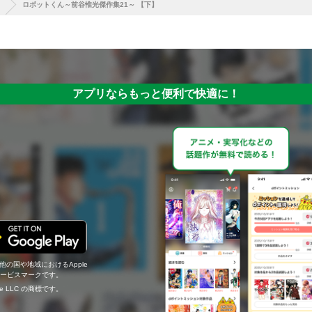
ロボットくん～前谷惟光傑作集21～ 【下】
アプリならもっと便利で快適に！
の他の国や地域におけるApple
c.のサービスマークです。
ogle LLC の商標です。