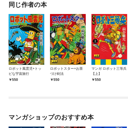
同じ作者の本
ロボット風雲児+トッ
ロボットスター+お茶
マンガ ロボット三等兵
ピな宇宙旅行
づけ剣法
【上】
550
550
550
マンガショップのおすすめ本