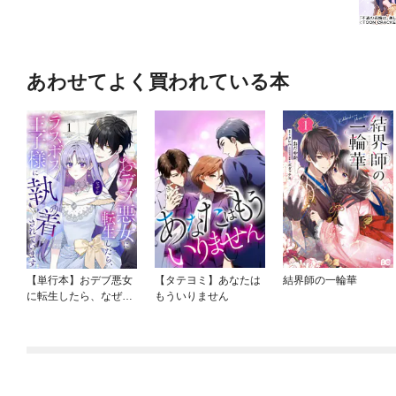
あわせてよく買われている本
【単行本】おデブ悪女
【タテヨミ】あなたは
結界師の一輪華
に転生したら、なぜか
もういりません
ラスボス王子様に執着
されています