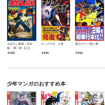
まぼろし探偵〔完全
キングロボ 上巻
電人Xマン+黒い風
版〕 第一部 【上】 四･
六の秘密編
550
550
550
少年マンガのおすすめ本