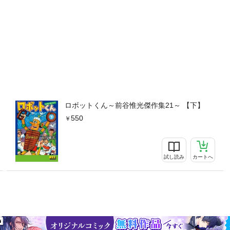
ロボットくん～前谷惟光傑作集21～ 【下】
550
試し読み
カートへ