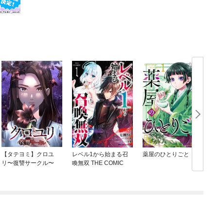
【タテヨミ】クロユ
レベル1から始まる召
薬屋のひとりごと
リ〜復讐サークル〜
喚無双 THE COMIC