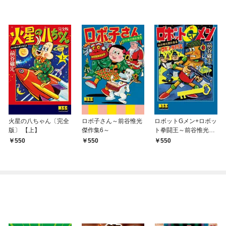
火星の八ちゃん〔完全
ロボ子さん～前谷惟光
ロボットGメン+ロボッ
版〕 【上】
傑作集6～
ト拳闘王～前谷惟光傑
作集4～
550
550
550