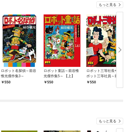
もっと見る
ロボット名探偵～前谷
ロボット童話～前谷惟
ロボット三等社長+ロ
惟光傑作集3～
光傑作集5～ 【上】
ボット三等社員～前谷
惟光傑作集10～
550
550
550
もっと見る