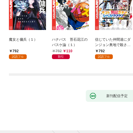
魔女と傭兵（１）
ハナバス 苔石花江の
信じていた仲間達にダ
バスケ論（１）
ンジョン奥地で殺され
かけたがギフト『無限
792
792
110
792
ガチャ』でレベル９９
試読フル
割引
試読フル
９９の仲間達を手に入
れて元パーティーメン
バーと世界に復讐＆
『ざまぁ！』します！
（１）
新刊配信予定