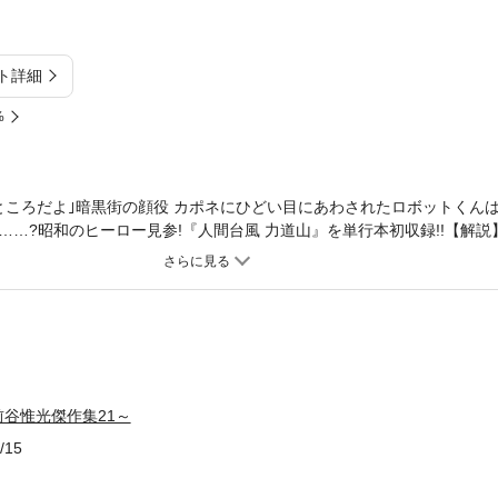
ト詳細
%
ところだよ｣暗黒街の顔役 カポネにひどい目にあわされたロボットくん
……?昭和のヒーロー見参!『人間台風 力道山』を単行本初収録!!【解
八面六臂の大活躍『ロボットくん』と日本プロレス界の立役者”力道山”の
巻>日本VSアメリカの野球の試合に出場するロボット選手!アメリカチーム
むり薬を飲まされたり、腕を壊されたりと散々な目にあう。トッピ博士
が……?<人間台風 力道山>日本中を熱狂させた活躍が蘇える!プロレス
谷惟光傑作集21～
/15