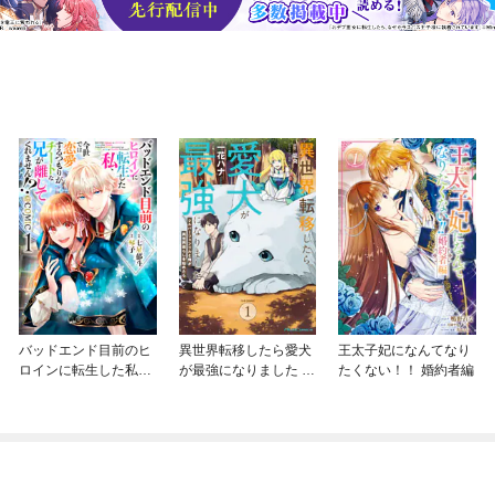
バッドエンド目前のヒ
異世界転移したら愛犬
王太子妃になんてなり
ロインに転生した私、
が最強になりました ～
たくない！！ 婚約者編
今世では恋愛するつも
シルバーフェンリルと
りがチートな兄が離し
俺が異世界暮らしを始
てくれません！？@C
めたら～ THE COMIC
OMIC