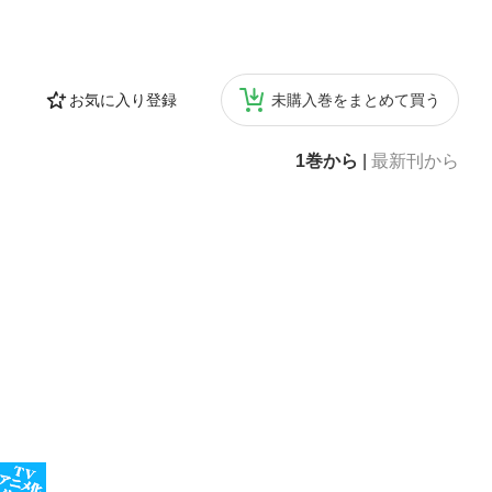
お気に入り登録
未購入巻をまとめて買う
1巻から
|
最新刊から