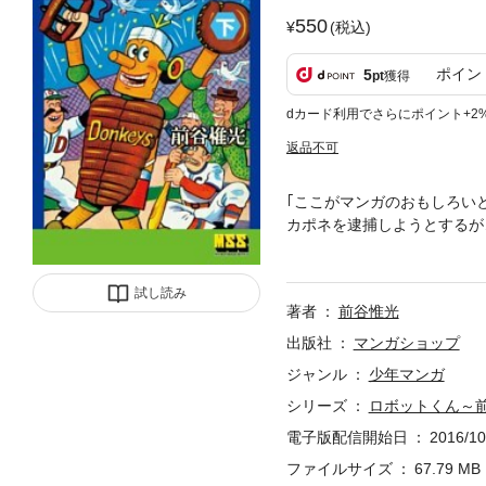
550
(税込)
ポイン
5
pt
獲得
dカード利用でさらにポイント+2
返品不可
｢ここがマンガのおもしろい
カポネを逮捕しようとするが
作品傑作集第21弾は――、
プリング!<ロボットくん 下
賭けているカポネの妨害でね
試し読み
著者
前谷惟光
とりに日本へとんぼ返りをする
作品を初単行本化!
出版社
マンガショップ
ジャンル
少年マンガ
シリーズ
ロボットくん～前
電子版配信開始日
2016/10
ファイルサイズ
67.79 MB