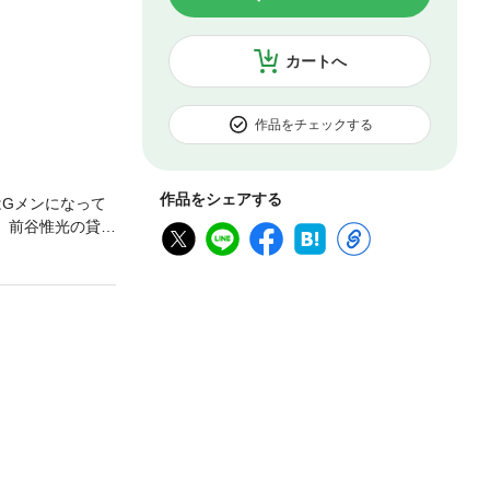
カートへ
作品をチェックする
作品をシェアする
はGメンになって
説】前谷惟光の貸本
伝記漫画をカッ
に100万ドルを
は代わりの腕を
王 力道山の伝記