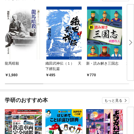
龍馬暗殺
織田武神伝（１） 天
新・読み解き三国志
逆転
下繚乱篇
（１
1,980
495
770
4
学研のおすすめ本
もっと見る