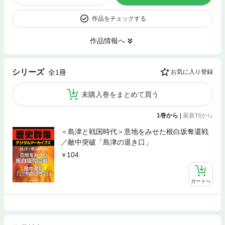
作品をチェックする
作品情報へ
シリーズ
全1冊
お気に入り登録
未購入巻をまとめて買う
1巻から
|
最新刊から
＜島津と戦国時代＞意地をみせた根白坂奪還戦
／敵中突破「島津の退き口」
104
カートへ