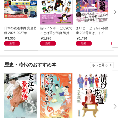
日本の鉄道車両 完全図
新レインボー はじめて
まいど！ ようかい不動
えさ
鑑 2026-2027年
ことば選び辞典 気持ち
産 203号室は、トイレ
のことば
の花子さんの部屋？
3,300
1,870
1,430
1,
新着
新着
新着
歴史・時代のおすすめ本
もっと見る