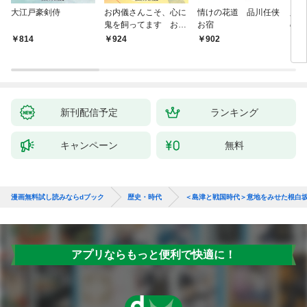
大江戸豪剣侍
お内儀さんこそ、心に
情けの花道 品川任侠
必殺
鬼を飼ってます おけ
お宿
の弦
いの戯作手帖
814
924
902
8
新刊配信予定
ランキング
キャンペーン
無料
漫画無料試し読みならdブック
歴史・時代
＜島津と戦国時代＞意地をみせた根白
アプリならもっと便利で快適に！