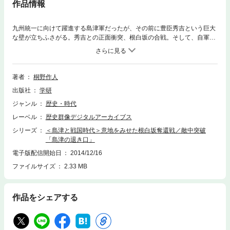
作品情報
九州統一に向けて躍進する島津軍だったが、その前に豊臣秀吉という巨大
な壁が立ちふさがる。秀吉との正面衝突、根白坂の合戦。そして、自軍の
数の少なさを嘆きつつも、「島津退き口」によって戦国史に名を残した関
ヶ原合戦。二つの戦いにみる、島津家。
著者
桐野作人
出版社
学研
ジャンル
歴史・時代
レーベル
歴史群像デジタルアーカイブス
シリーズ
＜島津と戦国時代＞意地をみせた根白坂奪還戦／敵中突破
「島津の退き口」
電子版配信開始日
2014/12/16
ファイルサイズ
2.33 MB
作品をシェアする