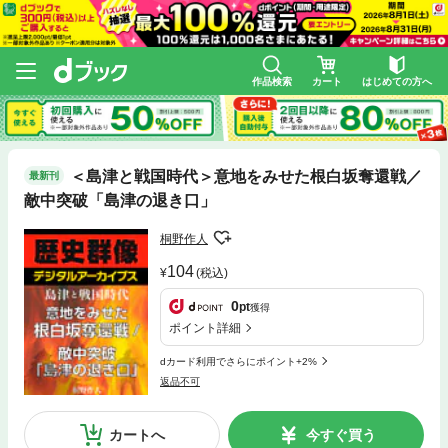
作品検索
カート
はじめての方へ
＜島津と戦国時代＞意地をみせた根白坂奪還戦／
最新刊
敵中突破「島津の退き口」
桐野作人
104
(税込)
0
pt
獲得
ポイント詳細
dカード利用でさらにポイント+2%
返品不可
カートへ
今すぐ買う