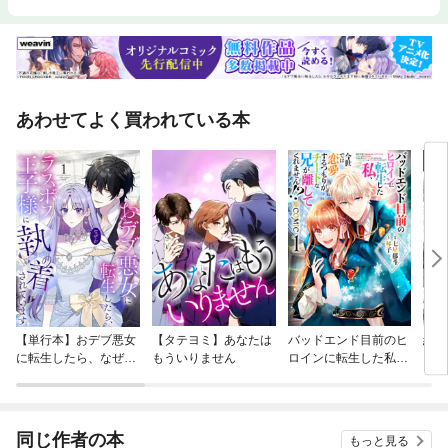
あわせてよく買われている本
【単行本】おデブ悪女
【タテヨミ】あなたは
バッドエンド目前のヒ
結界
に転生したら、なぜか
もういりません
ロインに転生した私、
ラスボス王子様に執着
今世では恋愛するつも
されています
りがチートな兄が離し
てくれません！？@C
OMIC
同じ作者の本
もっと見る