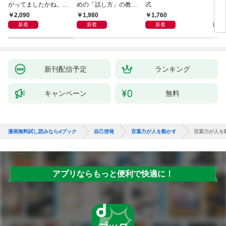
がってましたかね。
めの「話し方」の教
式
るた
獅子座、Ａ型、丙午は
室 Ｏｒａｃｙ（オラ
2,090
1,980
1,760
2,
めぐる
シー）
新着
新着
新着
新刊配信予定
ランキング
キャンペーン
無料
漫画無料試し読みならdブック
自己啓発
言葉力が人を動かす
言葉力が人を
アプリならもっと便利で快適に！