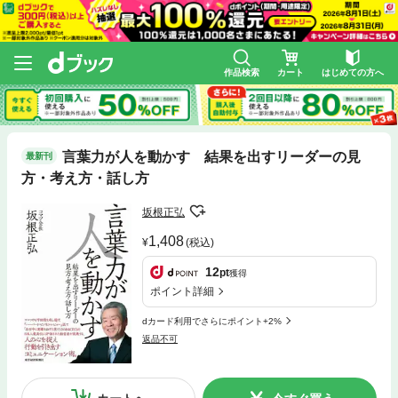
作品検索
カート
はじめての方へ
言葉力が人を動かす 結果を出すリーダーの見
最新刊
方・考え方・話し方
坂根正弘
1,408
(税込)
12
pt
獲得
ポイント詳細
dカード利用でさらにポイント+2%
返品不可