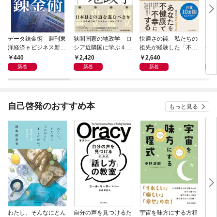
データ錬金術―週刊東
狭間国家の地政学―ロ
快適さの罠―私たちの
石橋
洋経済ｅビジネス新書
シア近隣国に学ぶ４つ
祖先が経験した「不快
―大
Ｎo.493
の生き残り戦略
さ」が人生を充実させ
９）
440
2,420
2,640
2
る
２０
新着
新着
新着
自己啓発のおすすめ本
もっと見る
わたし、そんなにとん
自分の声を見つけるた
宇宙を味方にする方程
基地