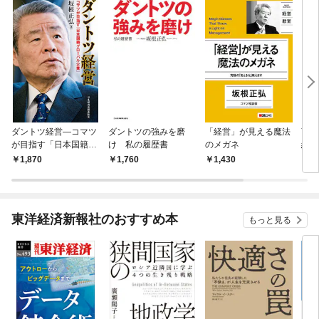
ダントツ経営―コマツ
ダントツの強みを磨
「経営」が見える魔法
言
が目指す「日本国籍グ
け 私の履歴書
のメガネ
結果
ローバル企業」
見方
1,870
1,760
1,430
1,
東洋経済新報社のおすすめ本
もっと見る