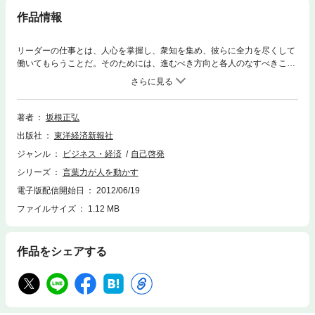
作品情報
リーダーの仕事とは、人心を掌握し、衆知を集め、彼らに全力を尽くして
働いてもらうことだ。そのためには、進むべき方向と各人のなすべきこと
を言葉で示し、それに心の底から納得してもらわなければならない。その
ための道具は、つまるところ言葉しかない。リーダーにとって、言葉は命
なのである。（「はじめに」より）
著者
坂根正弘
出版社
東洋経済新報社
ジャンル
ビジネス・経済
自己啓発
シリーズ
言葉力が人を動かす
電子版配信開始日
2012/06/19
ファイルサイズ
1.12 MB
作品をシェアする