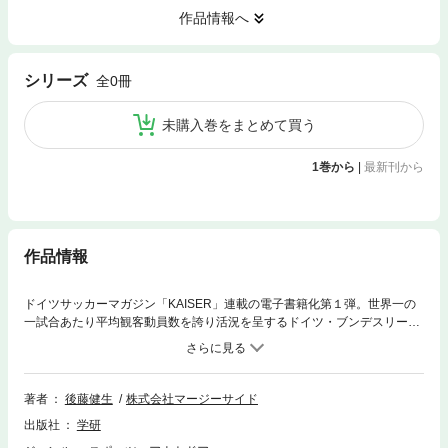
作品情報へ
シリーズ
全0冊
未購入巻をまとめて買う
1巻から
|
最新刊から
作品情報
ドイツサッカーマガジン「KAISER」連載の電子書籍化第１弾。世界一の
一試合あたり平均観客動員数を誇り活況を呈するドイツ・ブンデスリー
ガ。W杯ブラジル大会にて圧倒的強さで4回目の優勝を遂げたドイツサッ
カーの強さはいかに育まれたのか。日本スポーツ界が学ぶべきものとは？
サッカーのみならず文化的背景や社会構造の変遷を辿りながら、ブンデス
リーガの魅力と強さの真髄を考察する。後藤健生が選ぶドイツ代表歴代ベ
著者
後藤健生
株式会社マージーサイド
スト11も収録。
出版社
学研