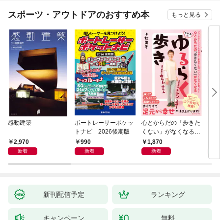
スポーツ・アウトドアのおすすめ本
もっと見る
感動建築
ボートレーサーポケッ
心とからだの「歩きた
剣道
トナビ 2026後期版
くない」がなくなる
らせん流 ゆるらく歩
2,970
990
1,870
1,
き
新着
新着
新着
新刊配信予定
ランキング
キャンペーン
無料