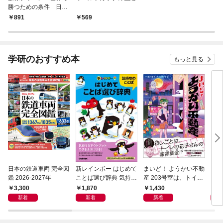
勝つための条件 日本
代表監督論
891
569
学研のおすすめ本
もっと見る
日本の鉄道車両 完全図
新レインボー はじめて
まいど！ ようかい不動
えさ
鑑 2026-2027年
ことば選び辞典 気持ち
産 203号室は、トイレ
のことば
の花子さんの部屋？
3,300
1,870
1,430
1,
新着
新着
新着