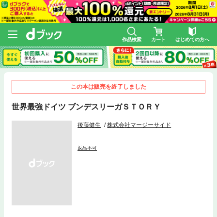
作品検索
カート
はじめての方へ
この本は販売を終了しました
世界最強ドイツ ブンデスリーガＳＴＯＲＹ
後藤健生
株式会社マージーサイド
返品不可