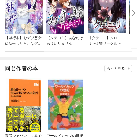
【単行本】おデブ悪女
【タテヨミ】あなたは
【タテヨミ】クロユ
バッ
に転生したら、なぜか
もういりません
リ〜復讐サークル〜
ロイ
ラスボス王子様に執着
今世
されています
りが
てく
OMI
同じ作者の本
もっと見る
森保ジャパン 世界で
ワールドカップの世紀