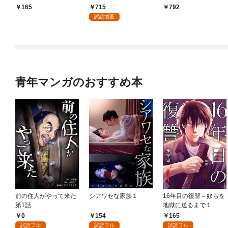
ンター- 連載版 第1話
新婚生活 １巻
715
165
792
少年の眼
試読増量
青年マンガのおすすめ本
前の住人がやって来た
シアワセな家族１
16年目の復讐～奴らを
第1話
地獄に送るまで１
0
154
165
試読フル
試読フル
試読フル