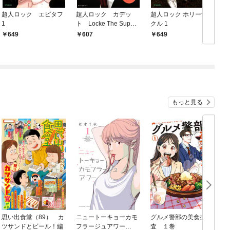
超人ロック エピタフ
超人ロック カデッ
超人ロック ホリーサー
1
ト Locke The Super
クル 1
L
man Cadet
n
649
607
649
もっと見る
思い出食堂（89） カ
ニュートーキョーカモ
グルメ警部の美食捜
ツサンドとビール！編
フラージュアワー
査 １巻