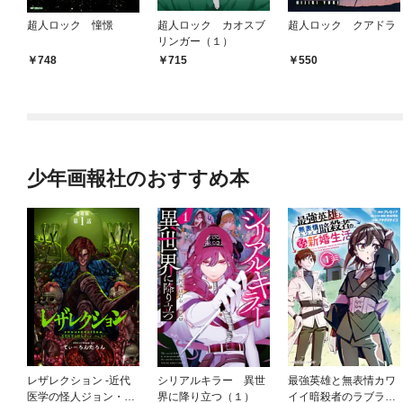
超人ロック 憧憬
超人ロック カオスブ
超人ロック クアドラ
リンガー（１）
748
715
550
少年画報社のおすすめ本
レザレクション -近代
シリアルキラー 異世
最強英雄と無表情カワ
医学の怪人ジョン・ハ
界に降り立つ（１）
イイ暗殺者のラブラブ