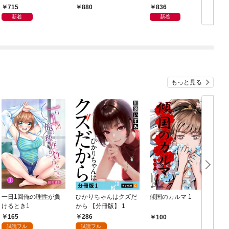
（1）
715
836
880
新着
新着
もっと見る
一日1回俺の理性が負
ひかりちゃんはクズだ
傾国のカルマ 1
けるとき1
から 【分冊版】 1
版
165
286
100
試読フル
試読フル