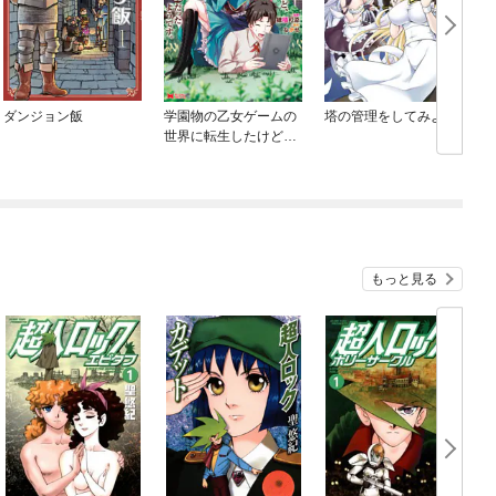
ダンジョン飯
学園物の乙女ゲームの
塔の管理をしてみよう
世界に転生したけど、
チート持ちの背景男子
生徒だったようです。
（コミック）
もっと見る