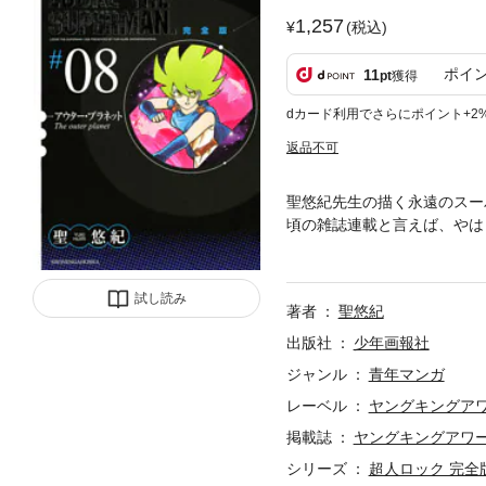
1,257
(税込)
ポイ
11
pt
獲得
dカード利用でさらにポイント+2
返品不可
聖悠紀先生の描く永遠のスー
頃の雑誌連載と言えば、やは
様の熱いまなざしにお応えす
刊行いたします。
試し読み
著者
聖悠紀
出版社
少年画報社
ジャンル
青年マンガ
レーベル
ヤングキングア
掲載誌
ヤングキングアワ
シリーズ
超人ロック 完全