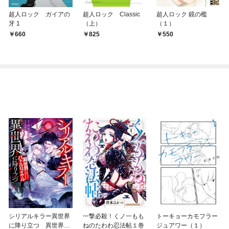
超人ロック ガイアの
超人ロック Classic
超人ロック 鏡の檻
牙 1
（上）
（１）
660
825
550
シリアルキラー異世界
一撃必殺！くノ一もも
トーキョーカモフラー
に降り立つ 異世界バ
ねのたわわ忍法帖１巻
ジュアワー（１）