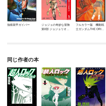
強殖装甲ガイバー
ジョジョの奇妙な冒険
フルカラー版 機動戦
第8部 ジョジョリオン
士ガンダムTHE ORIGI
カラー版
N
同じ作者の本