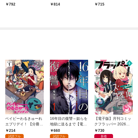
トルロイヤル1巻
792
814
715
ベイビーわるきゅーれ
16年目の復讐～奴らを
【電子版】月刊コミッ
エブリデイ！ 【分冊
地獄に送るまで【電子
クフラッパー 2026年9
版】 1
単行本版】１
月号
214
660
730
試読フル
試読フル
新着