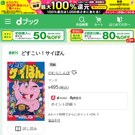
作品検索
カート
はじめての方へ
どすこい！サイぼん
最新刊
完結
のむらしんぼ
マンガ
495
(税込)
4
pt
獲得
ポイント詳細
dカード利用でさらにポイント+2%
返品不可
試し読み