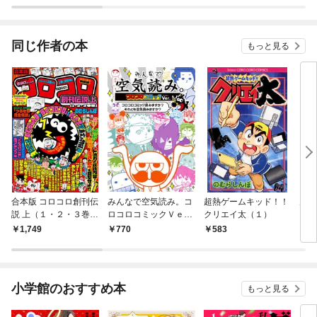
ラスボス王子様に執着
ぎて
されています
たち
ね！
同じ作者の本
もっと見る
合本版 コロコロ創刊伝
みんなで空気読み。コ
超熱ゲームキッド！！
男ト
説 上（１・２・３巻
ロコロコミックＶｅ
クリエイ太（１）
編）
ｒ．
1,749
770
583
5
小学館のおすすめ本
もっと見る