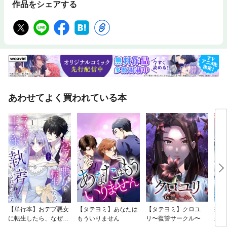
作品をシェアする
あわせてよく買われている本
【単行本】おデブ悪女
【タテヨミ】あなたは
【タテヨミ】クロユ
病弱
に転生したら、なぜか
もういりません
リ〜復讐サークル〜
が、