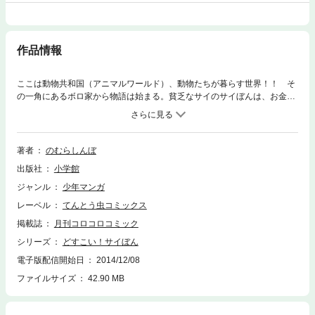
作品情報
ここは動物共和国（アニマルワールド）、動物たちが暮らす世界！！ そ
の一角にあるボロ家から物語は始まる。貧乏なサイのサイぼんは、お金を
稼ぐために動物格闘技（アニマルファイツ）への出場を決意し…！？
著者
のむらしんぼ
出版社
小学館
ジャンル
少年マンガ
レーベル
てんとう虫コミックス
掲載誌
月刊コロコロコミック
シリーズ
どすこい！サイぼん
電子版配信開始日
2014/12/08
ファイルサイズ
42.90 MB