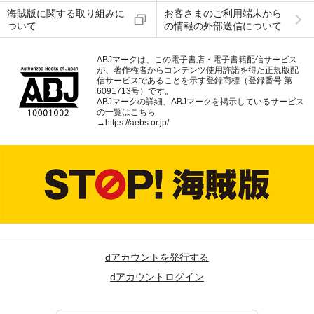
海賊版に関する取り組みに
お客さまのご利用端末から
ついて
の情報の外部送信について
ABJマークは、この電子書店・電子書籍配信サービス
が、著作権者からコンテンツ使用許諾を得た正規版配
信サービスであることを示す登録商標（登録番号 第
6091713号）です。
ABJマークの詳細、ABJマークを掲示しているサービス
の一覧はこちら
→
https://aebs.or.jp/
dアカウントを発行する
dアカウントログイン