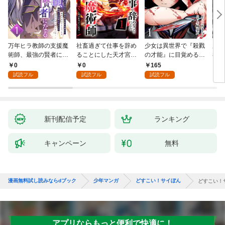
万年ヒラ教師の支援魔
社畜過ぎて仕事を辞め
少女は異世界で『殺戮
魔王
術師、最強の賢者にな
ることにした天才宮廷
の才能』に目覚める
者パ
る～不人気の支援魔術
魔術師～辺境の地でス
(話売り) #1
やっ
0
0
165
2
師は給料泥棒だと魔術
ローライフを夢見る
試読フル
試読フル
試読フル
大学をクビになった
が、不届き者を倒して
が、出世した元教え子
いたら『最果ての魔
たちのおかげで何も困
女』と呼ばれるように
らない件～ 第1話
なる～ 第1話
新刊配信予定
ランキング
キャンペーン
無料
漫画無料試し読みならdブック
少年マンガ
どすこい！サイぼん
どすこい！
アプリならもっと便利で快適に！