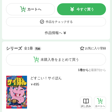
カートへ
今すぐ買う
作品をチェックする
作品情報へ
全1冊
シリーズ
お気に入り登録
完結
未購入巻をまとめて買う
1巻から
|
最新刊から
どすこい！サイぼん
495
試し読み
カートへ