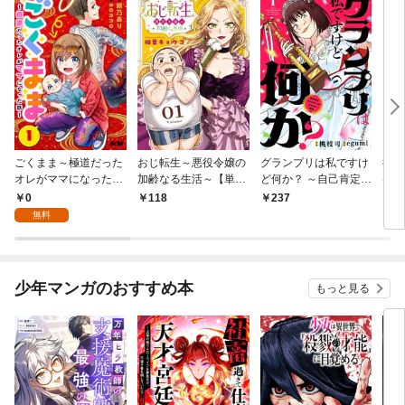
ごくまま～極道だった
おじ転生～悪役令嬢の
グランプリは私ですけ
後宮
オレがママになった話
加齢なる生活～【単
ど何か？ ～自己肯定モ
は謎
～【単話】（１）
話】（１）
ンスターのミスコン無
（１
0
118
237
2
双～【単話】（１）
無料
少年マンガのおすすめ本
もっと見る