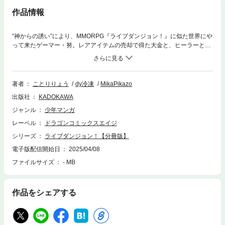
作品情報
“神からの誘い”により、MMORPG『ライブダンジョン！』に似た世界にや
って来たゲーマー・努。レアアイテムの売却で得た大金と、ヒーラーとし
て培った高度な知識と経験で、巨大ダンジョン制覇に挑む――！ 分冊版
第1弾。※本作品は単行本を分割したもので、本編内容は同一のものとなり
ます。重複購入にご注意ください。
著者
ことりりょう
dy冷凍
MikaPikazo
出版社
KADOKAWA
ジャンル
少年マンガ
レーベル
ドラゴンコミックスエイジ
シリーズ
ライブダンジョン！【分冊版】
電子版配信開始日
2025/04/08
ファイルサイズ
- MB
作品をシェアする