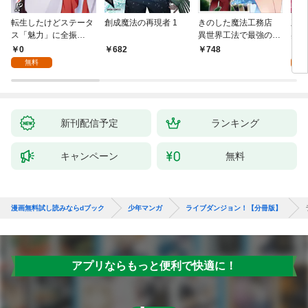
転生したけどステータ
創成魔法の再現者 1
きのした魔法工務店
王位
ス「魅力」に全振
異世界工法で最強の家
兆候
り！？(1)
づくりを（コミック）
入れ
0
0
682
748
１
る。
無料
新刊配信予定
ランキング
キャンペーン
無料
漫画無料試し読みならdブック
少年マンガ
ライブダンジョン！【分冊版】
アプリならもっと便利で快適に！