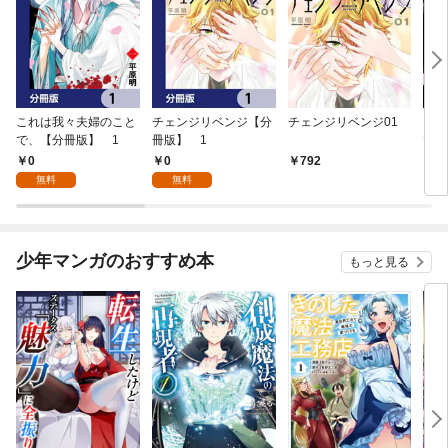
これは我々夫婦のこと
チェンジリベンジ【分
チェンジリベンジ01
これ
で、【分冊版】 1
冊版】 1
で、
0
0
792
7
無料
無料
少年マンガのおすすめ本
もっと見る