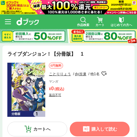
作品検索
カート
はじめての方へ
ライブダンジョン！【分冊版】 1
0円無料
ことりりょう
dy冷凍
他1名
マンガ
0
(税込)
返品不可
カートへ
購入して読む