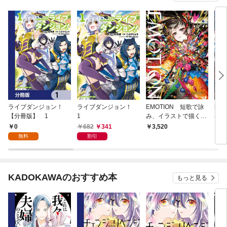
ライブダンジョン！
ライブダンジョン！
EMOTION 短歌で詠
我が
【分冊版】 1
1
み、イラストで描く
界 
「感情」のアンソロジ
して
0
682
341
3,520
7
ー
無料
割引
KADOKAWAのおすすめ本
もっと見る