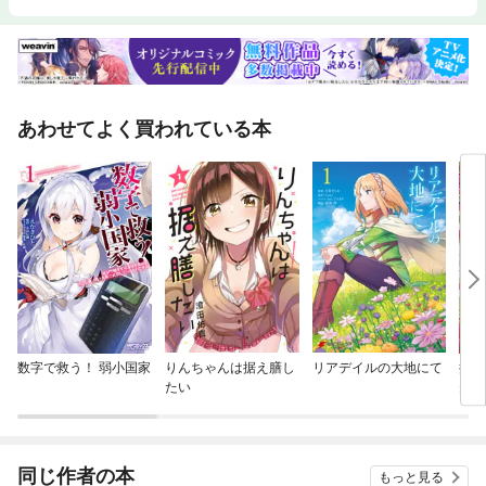
あわせてよく買われている本
数字で救う！ 弱小国家
りんちゃんは据え膳し
リアデイルの大地にて
捨て
たい
夫が
同じ作者の本
もっと見る