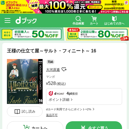
作品検索
カート
はじめての方へ
王様の仕立て屋～サルト・フィニート～ 16
完結
大河原遁
マンガ
528
(税込)
4
pt
獲得
ポイント詳細
dカード利用でさらにポイント+2%
試し読み
返品不可
カートへ
今すぐ買う