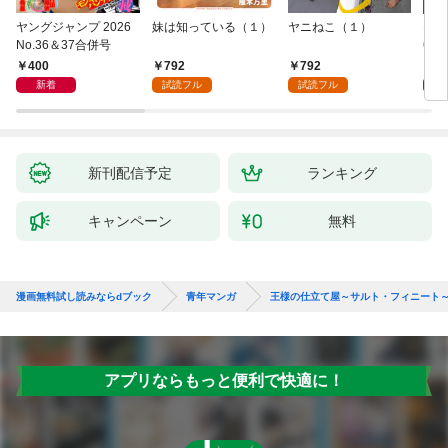
ヤングジャンプ 2026
妹は知っている（１）
ヤニねこ（１）
モー
No.36＆37合併号
6・3
日発
400
792
792
4
新着
試読フル
試読フル
新刊配信予定
ランキング
キャンペーン
無料
漫画無料試し読みならdブック
青年マンガ
王様の仕立て屋～サルト・フィニート
アプリならもっと便利で快適に！