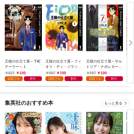
王様の仕立て屋～下町
王様の仕立て屋～フィ
王様の仕立て屋～サル
かお
テーラー～ 1
オリ・ディ・ジラソー
トリア・ナポレターナ
レ～ 1
～ 1
627
100
587
100
587
100
4
試読フル
割引
試読フル
割引
試読フル
割引
集英社のおすすめ本
もっと見る