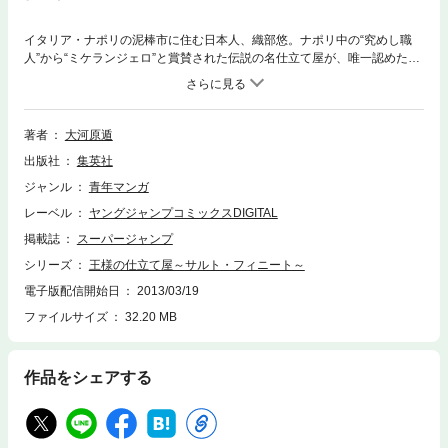
イタリア・ナポリの泥棒市に住む日本人、織部悠。ナポリ中の“究めし職
人”から“ミケランジェロ”と賞賛された伝説の名仕立て屋が、唯一認めた弟
子である。ロンドンの老舗テーラーの騒動をきっかけに、サヴィル・ロウ
から助っ人を頼まれ渡英した悠だが…!? イギリス編、再び!! 若き日の特
別編も収録!!
著者
大河原遁
出版社
集英社
ジャンル
青年マンガ
レーベル
ヤングジャンプコミックスDIGITAL
掲載誌
スーパージャンプ
シリーズ
王様の仕立て屋～サルト・フィニート～
電子版配信開始日
2013/03/19
ファイルサイズ
32.20 MB
作品をシェアする