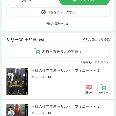
作品をチェックする
作品情報へ
全32冊
シリーズ
お気に入り登録
完結
未購入巻をまとめて買う
1巻から
|
最新刊から
王様の仕立て屋～サルト・フィニート～ 1
528
100
1冊無料
カートへ
王様の仕立て屋～サルト・フィニート～ 2
528
100