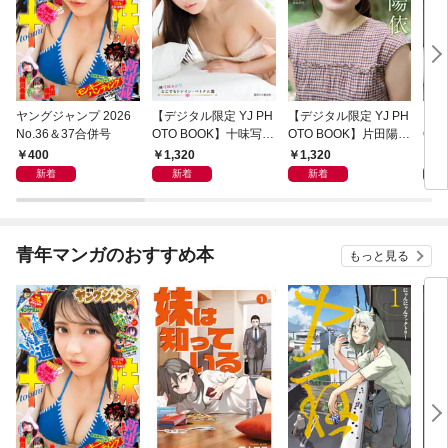
ヤングジャンプ 2026
【デジタル限定 YJ PH
【デジタル限定 YJ PH
【デ
No.36＆37合併号
OTO BOOK】十味写真
OTO BOOK】片田陽依
OT
集「続・『ぽみ』！？
写真集「羽色日和」
写真
400
1,320
1,320
1,
どこでもトレイン・ベ
リ」
新着
新着
新着
トナム篇」
青年マンガのおすすめ本
もっと見る