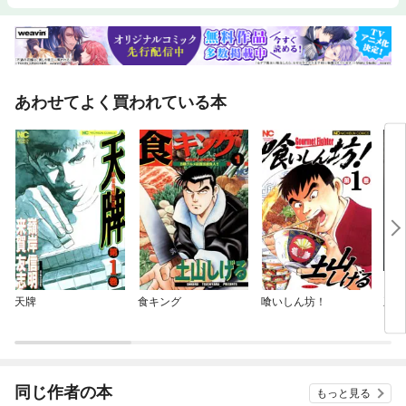
あわせてよく買われている本
天牌
食キング
喰いしん坊！
王様
トリ
～
同じ作者の本
もっと見る