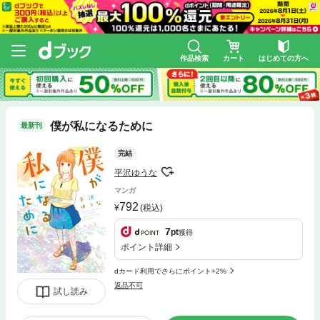
作品検索
カート
はじめての方へ
僕が私になるために
最新刊
完結
平沢ゆうな
マンガ
792
(税込)
7
pt
獲得
ポイント詳細
dカード利用でさらにポイント+2%
返品不可
試し読み