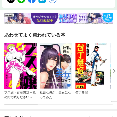
あわせてよく買われている本
ブス嬢・百華無双～私
社畜な俺が、美女にな
包丁無宿
ヴィ
の肉で眠りなさい～
ってみた
チ！
異世