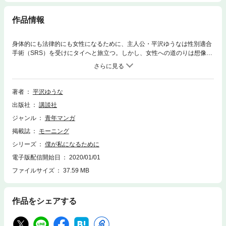
作品情報
身体的にも法律的にも女性になるために、主人公・平沢ゆうなは性別適合
手術（SRS）を受けにタイへと旅立つ。しかし、女性への道のりは想像し
ていた以上に“痛かった”!! 性同一性障害（GID）当事者の作者が男性から
女性になる過程を詳細に描いた実録エッセイ！
著者
平沢ゆうな
出版社
講談社
ジャンル
青年マンガ
掲載誌
モーニング
シリーズ
僕が私になるために
電子版配信開始日
2020/01/01
ファイルサイズ
37.59 MB
作品をシェアする