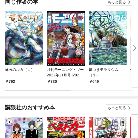
同じ作者の本
もっと見る
竜医のルカ（１）
月刊モーニング・ツー
鍵つきテラリウム
僕が
2022年11月号 [2022
（１）
年9月26日発売]
792
730
649
7
講談社のおすすめ本
もっと見る