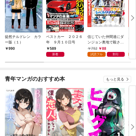
徒然チルドレン カラ
ベストカー ２０２６
信じていた仲間達にダ
魔女
ー版（１）
年 ９月１０日号
ンジョン奥地で殺され
かけたがギフト『無限
589
792
88
7
990
ガチャ』でレベル９９
新着
試読フル
割引
試
９９の仲間達を手に入
れて元パーティーメン
バーと世界に復讐＆
『ざまぁ！』します！
青年マンガのおすすめ本
もっと見る
（１）