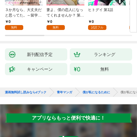
３か月なら、大丈夫だ
妻よ、僕の恋人になっ
ヒトグイ 第1話
世界
と思ってた。～留学し
てくれませんか？ 第1
レベ
た僕の留守中に、一途
話
0
0
0
0
な彼女が汚されるまで
無料
無料
試読フル
～ 1話
新刊配信予定
ランキング
キャンペーン
無料
漫画無料試し読みならdブック
青年マンガ
僕が私になるために
僕が私にな
アプリならもっと便利で快適に！