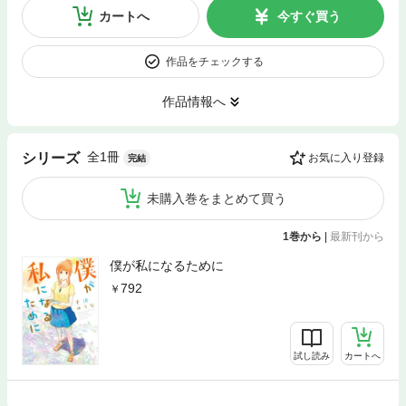
カートへ
今すぐ買う
作品をチェックする
作品情報へ
全1冊
シリーズ
お気に入り登録
完結
未購入巻をまとめて買う
1巻から
|
最新刊から
僕が私になるために
792
試し読み
カートへ