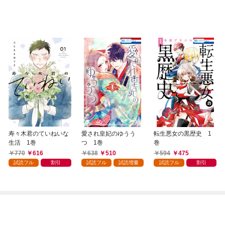
寿々木君のていねいな
愛され皇妃のゆうう
転生悪女の黒歴史 1
生活 1巻
つ 1巻
巻
770
616
638
510
594
475
試読フル
割引
試読フル
試読増量
試読フル
割引