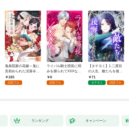
鬼条院家の花嫁～鬼に
ライバル騎士団長に弱
【タテヨミ】1.二度目
見初められた没落令嬢
みを握られてXXXな勝
の人生、敵たちを後悔
～１
負をすることになりま
させてみせます
165
0
71
した第1話
試読フル
試読フル
タテヨミ
試読フル
ランキング
キャンペーン