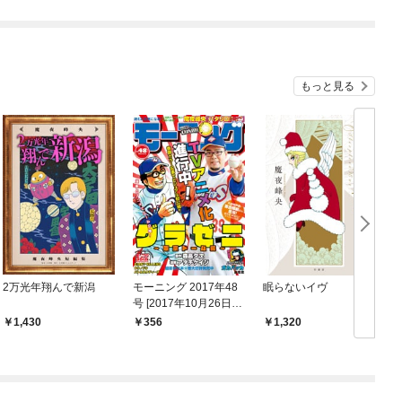
もっと見る
2万光年翔んで新潟
モーニング 2017年48
眠らないイヴ
号 [2017年10月26日発
売]
版
1,430
356
1,320