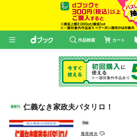
作品検索
カート
仁義なき家政夫パタリロ！
最新刊
完結
魔夜峰央