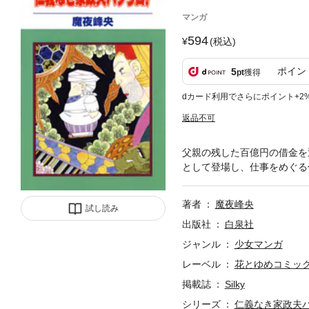
マンガ
594
(税込)
ポイン
5
pt
獲得
dカード利用でさらにポイント+2
返品不可
父親の残した百億円の借金を
として登場し、仕事をめぐる
著者
魔夜峰央
試し読み
出版社
白泉社
ジャンル
少女マンガ
レーベル
花とゆめコミッ
掲載誌
Silky
シリーズ
仁義なき家政夫