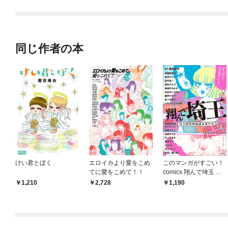
同じ作者の本
けい君とぼく
エロイカより愛をこめ
このマンガがすごい！
てに愛をこめて！！
comics 翔んで埼玉 ア
ンソロジー 埼玉解放戦
1,210
2,728
1,190
線調査報告書