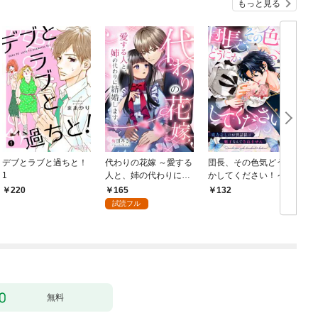
もっと見る
デブとラブと過ちと！
代わりの花嫁 ～愛する
団長、その色気どうに
＆
1
人と、姉の代わりに結
かしてください！～魔
婚します～ 1
力なしのお世話係は魅
165
220
132
￥
了なんてされません～
試読フル
１
無料