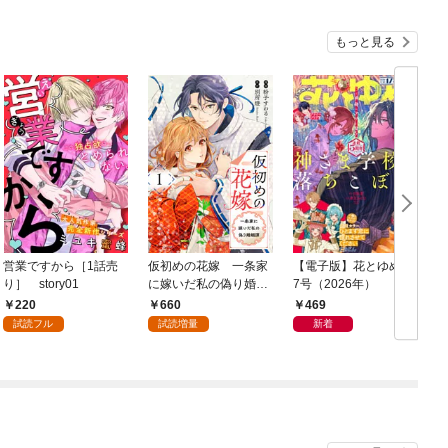
もっと見る
営業ですから［1話売
仮初めの花嫁 一条家
【電子版】花とゆめ 1
り］ story01
に嫁いだ私の偽り婚姻
7号（2026年）
譚【おまけ描き下ろし
220
660
469
付き】 1巻
試読フル
試読増量
新着