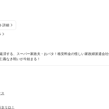
ト詳細
%
返済する、スーパー家政夫・おパタ！格安料金の怪しい家政婦派遣会社
仁義なき戦いが今始まる！
クス
パタリロ！