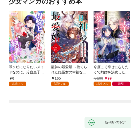
少女マンガのおすすめ本
即クビになりたいメイ
龍神の最愛婚 ～捨てら
今度こそ幸せになりた
ドなのに、冷血皇子に
れた姫巫女の幸福な嫁
くて離婚を決意したと
執着されています第1
入り～: 1
ころ、無表情な旦那様
0
165
198
99
話
が「愛してる」と言っ
試読フル
試読フル
試読フル
割引
てきました。1
新刊配信予定