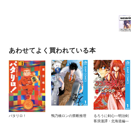
あわせてよく買われている本
パタリロ！
鴨乃橋ロンの禁断推理
るろうに剣心—明治剣
客浪漫譚・北海道編—