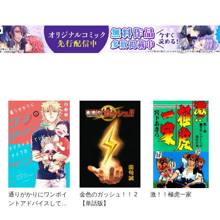
通りがかりにワンポイ
金色のガッシュ！！ 2
激！！極虎一家
ントアドバイスしてい
【単話版】
くタイプのヤンキー