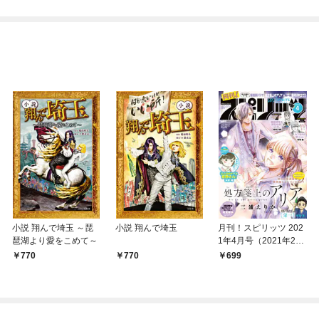
小説 翔んで埼玉 ～琵
小説 翔んで埼玉
月刊！スピリッツ 202
琶湖より愛をこめて～
1年4月号（2021年2月
26日発売号）
770
770
699