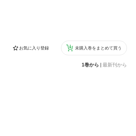
お気に入り登録
未購入巻をまとめて買う
1巻から
|
最新刊から