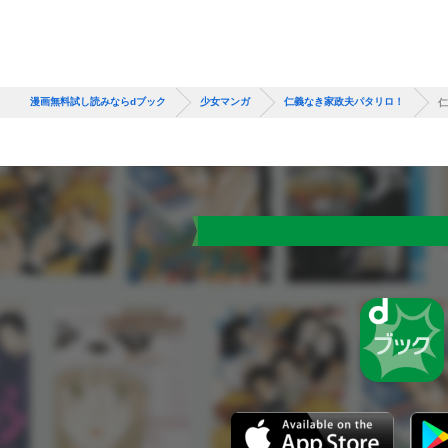
漫画無料試し読みならdブック
少女マンガ
仁義なき家政夫パタリロ！
仁