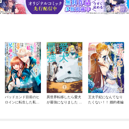
バッドエンド目前のヒ
異世界転移したら愛犬
王太子妃になんてなり
ロインに転生した私、
が最強になりました ～
たくない！！ 婚約者編
今世では恋愛するつも
シルバーフェンリルと
りがチートな兄が離し
俺が異世界暮らしを始
てくれません！？@C
めたら～ THE COMIC
OMIC