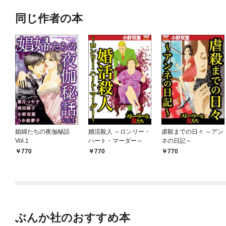
同じ作者の本
娼婦たちの夜伽秘話
婚活殺人 ～ロンリー・
虐殺までの日々 ～アン
Vol.1
ハート・マーダー～
ネの日記～
770
770
770
ぶんか社のおすすめ本