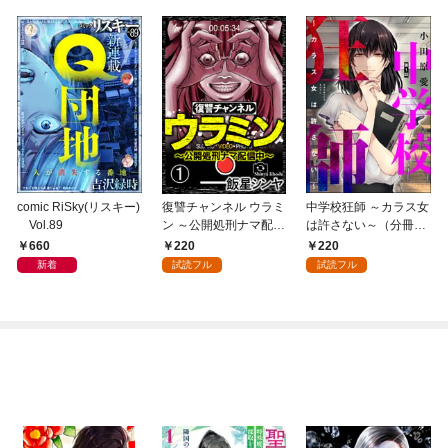
comic RiSky(リスキー)
復讐チャンネル ウラミ
中学校狂師 ～カラス女
Vol.89
ン ～公開処刑ナマ配信
は許さない～（分冊
中～（分冊版） 【第
版） 【第1話】
660
220
220
1話】
新着
試読フル
試読フル