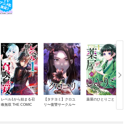
レベル1から始まる召
【タテヨミ】クロユ
薬屋のひとりごと
喚無双 THE COMIC
リ〜復讐サークル〜