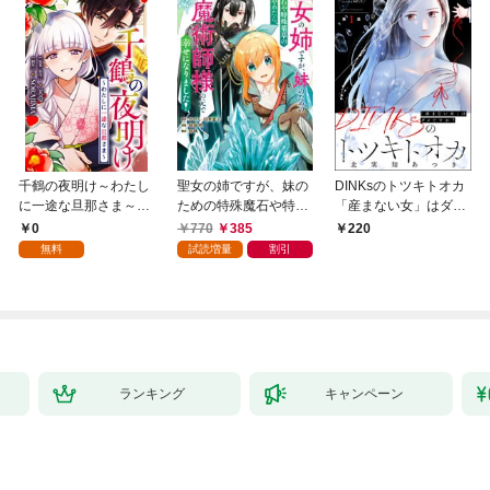
千鶴の夜明け～わたし
聖女の姉ですが、妹の
DINKsのトツキトオカ
に一途な旦那さま～
ための特殊魔石や特殊
「産まない女」はダメ
【分冊版】 1話「北条
薬草の採取をやめた
ですか？（分冊版）
0
770
385
220
家の生贄（１）」
ら、隣国の魔術師様の
【第1話】
無料
試読増量
割引
元で幸せになりまし
た！（コミック） 1巻
ランキング
キャンペーン