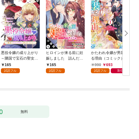
悪役令嬢の成り上がり
ヒロインが来る前に妊
かたわれ令嬢が男装す
～隣国で宝石の聖女と
娠しました 詰んだは
る理由（コミック） 1
呼ばれるまで～（コミ
ずの悪役令嬢ですが、
165
165
990
693
ック） 分冊版 1
どうやら違うようです
試読フル
試読フル
試読フル
割引
（コミック） 分冊版 1
版
無料