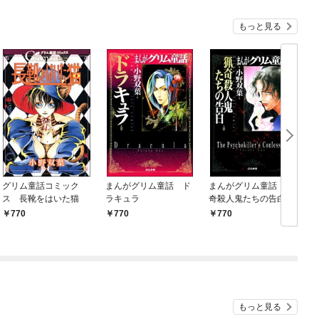
もっと見る
グリム童話コミック
まんがグリム童話 ド
まんがグリム童話 猟
ス 長靴をはいた猫
ラキュラ
奇殺人鬼たちの告白
770
770
770
もっと見る