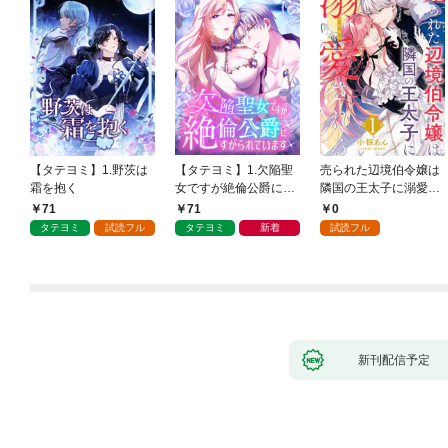
【タテヨミ】1.野茨は
【タテヨミ】1.欠陥聖
売られた辺境伯令嬢は
霜を抱く
女ですが絶倫公爵にす
隣国の王太子に溺愛さ
がられています
れる 1
71
71
0
タテヨミ
試読フル
タテヨミ
新着
試読フル
新刊配信予定