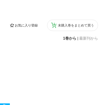
お気に入り登録
未購入巻をまとめて買う
1巻から
|
最新刊から