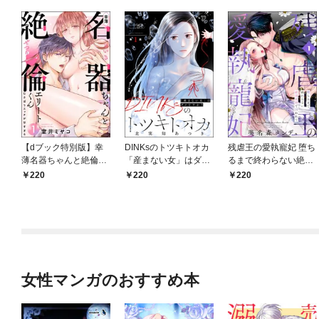
【dブック特別版】幸
DINKsのトツキトオカ
残虐王の愛執寵妃 堕ち
薄名器ちゃんと絶倫エ
「産まない女」はダメ
るまで終わらない絶頂
リートくん むさぼりエ
ですか？（分冊版）
夜伽で囚われて（分冊
220
220
220
ッチが甘すぎる（分冊
【第1話】
版） 【第1話】
版） 【第1話】
女性マンガのおすすめ本