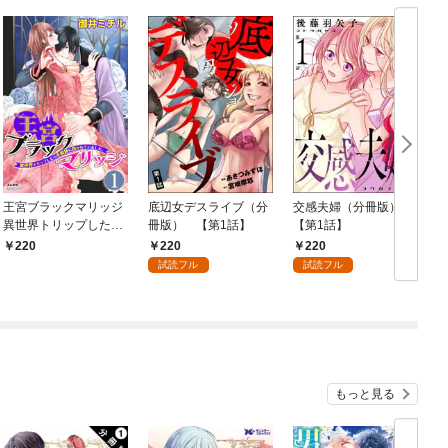
王宮ブラックマリッジ
底辺女デスライブ（分
交感夫婦（分冊版）
異世界トリップしたら
冊版） 【第1話】
【第1話】
宰相様に抱かれていま
220
220
220
した。（分冊版）結婚
試読フル
試読フル
式は夢の中で！？
【第1話】
もっと見る