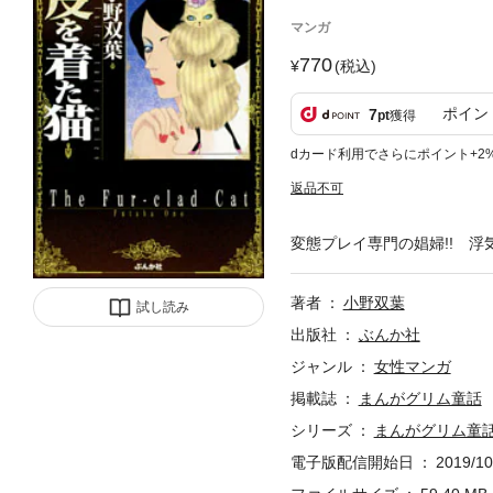
マンガ
770
(税込)
ポイン
7
pt
獲得
dカード利用でさらにポイント+2
返品不可
変態プレイ専門の娼婦!! 浮
著者
小野双葉
試し読み
出版社
ぶんか社
ジャンル
女性マンガ
掲載誌
まんがグリム童話
シリーズ
まんがグリム童
電子版配信開始日
2019/10