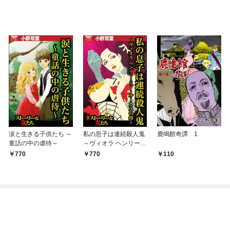
涙と生きる子供たち ～
私の息子は連続殺人鬼
鹿鳴館奇譚 1
童話の中の虐待～
～ヴィオラ ヘンリー・
リー・ルーカスの母～
770
770
110