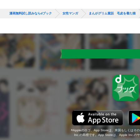
漫画無料試し読みならdブック
女性マンガ
まんがグリム童話 毛皮を着た猫
Appleのロゴ、App Storeは、米国もしくはそ
Inc.の商標です。App Storeは、Apple In