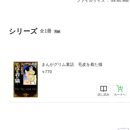
ファイルサイズ
59.40 MB
シリーズ
全1冊
完結
まんがグリム童話 毛皮を着た猫
770
試し読み
カートへ