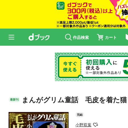
作品検索
カート
まんがグリム童話 毛皮を着た猫
最新刊
完結
小野双葉