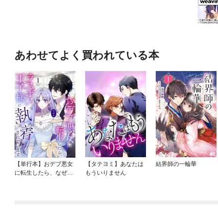
あわせてよく買われている本
【単行本】おデブ悪女
【タテヨミ】あなたは
結界師の一輪華
に転生したら、なぜか
もういりません
ラスボス王子様に執着
されています