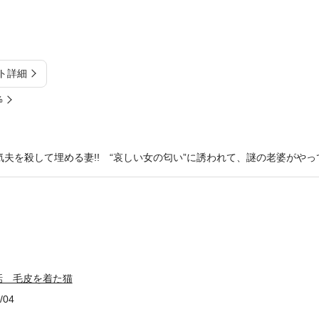
ト詳細
%
気夫を殺して埋める妻!! “哀しい女の匂い”に誘われて、謎の老婆がやって
話 毛皮を着た猫
/04