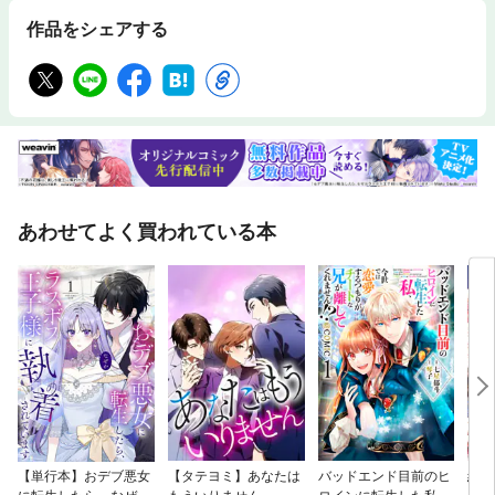
作品をシェアする
あわせてよく買われている本
【単行本】おデブ悪女
【タテヨミ】あなたは
バッドエンド目前のヒ
結界