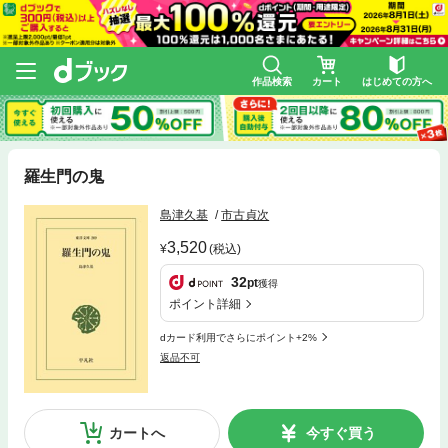
作品検索
カート
はじめての方へ
羅生門の鬼
島津久基
市古貞次
3,520
(税込)
32
pt
獲得
ポイント詳細
dカード利用でさらにポイント+2%
返品不可
カートへ
今すぐ買う