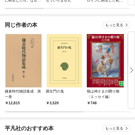
に転生したら、なぜか
もういりません
ロインに転生した私、
ラスボス王子様に執着
今世では恋愛するつも
されています
りがチートな兄が離し
てくれません！？@C
OMIC
同じ作者の本
もっと見る
鎌倉時代物語集成 第
羅生門の鬼
猫は神さまの贈り物
新訂
一巻
〈エッセイ編〉
12,815
3,520
748
6
平凡社のおすすめ本
もっと見る