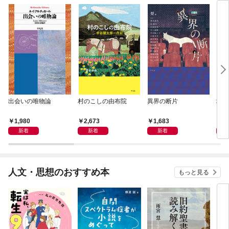
出会いの唯物論
村のこしの由布院
異界の断片
地域
1,980
2,673
1,683
1,
新着
新着
新着
人文・思想のおすすめ本
もっと見る