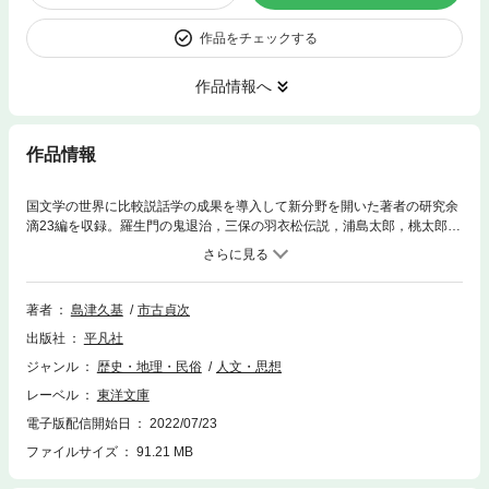
作品をチェックする
作品情報へ
作品情報
国文学の世界に比較説話学の成果を導入して新分野を開いた著者の研究余
滴23編を収録。羅生門の鬼退治，三保の羽衣松伝説，浦島太郎，桃太郎な
どが，ふかい学識によって興趣ゆたかに語られる。
著者
島津久基
市古貞次
出版社
平凡社
ジャンル
歴史・地理・民俗
人文・思想
レーベル
東洋文庫
電子版配信開始日
2022/07/23
ファイルサイズ
91.21 MB