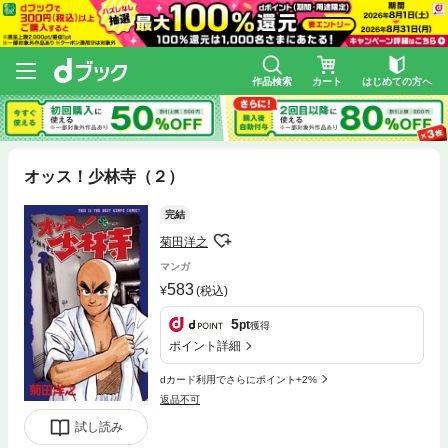
作品検索
カート
はじめての方へ
オッス！少林寺（２）
完結
菊田洋之
マンガ
583
(税込)
5
pt
獲得
ポイント詳細
dカード利用でさらにポイント+2%
返品不可
試し読み