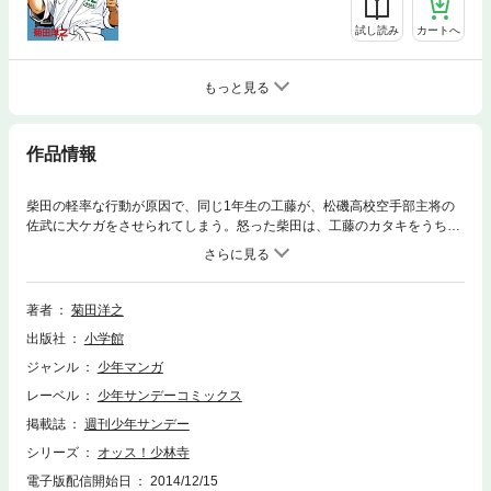
試し読み
カートへ
もっと見る
作品情報
柴田の軽率な行動が原因で、同じ1年生の工藤が、松磯高校空手部主将の
佐武に大ケガをさせられてしまう。怒った柴田は、工藤のカタキをうち佐
武と決着をつけるため、無謀にも格闘界の猛者が集まる「空手全日本虎大
会」に出場する。
著者
菊田洋之
出版社
小学館
ジャンル
少年マンガ
レーベル
少年サンデーコミックス
掲載誌
週刊少年サンデー
シリーズ
オッス！少林寺
電子版配信開始日
2014/12/15