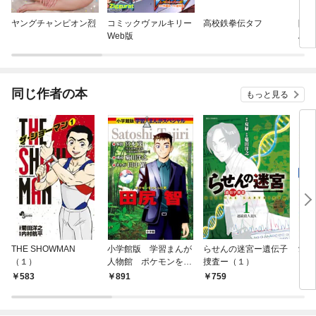
ヤングチャンピオン烈
コミックヴァルキリー
高校鉄拳伝タフ
陣内
Web版
島ク
同じ作者の本
もっと見る
THE SHOWMAN
小学館版 学習まんが
らせんの迷宮ー遺伝子
愛犬
（１）
人物館 ポケモンをつ
捜査ー（１）
スわ
くった男 田尻智
583
891
759
7