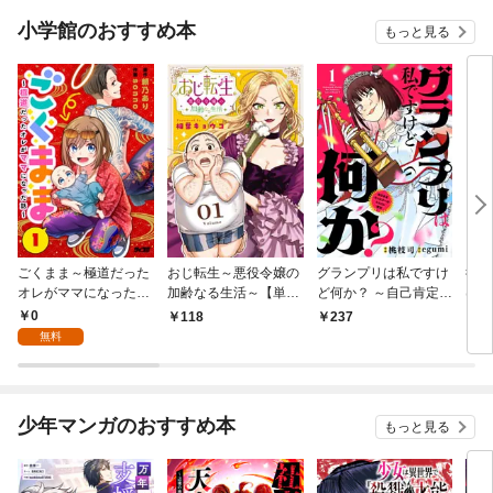
小学館のおすすめ本
もっと見る
ごくまま～極道だった
おじ転生～悪役令嬢の
グランプリは私ですけ
後宮
オレがママになった話
加齢なる生活～【単
ど何か？ ～自己肯定モ
は謎
～【単話】（１）
話】（１）
ンスターのミスコン無
（１
0
118
237
2
双～【単話】（１）
無料
少年マンガのおすすめ本
もっと見る