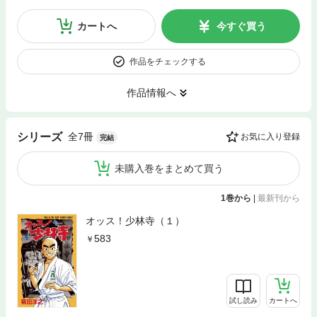
カートへ
今すぐ買う
作品をチェックする
作品情報へ
全7冊
シリーズ
お気に入り登録
完結
未購入巻をまとめて買う
1巻から
|
最新刊から
オッス！少林寺（１）
583
試し読み
カートへ