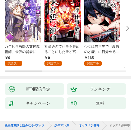
万年ヒラ教師の支援魔
社畜過ぎて仕事を辞め
少女は異世界で『殺戮
魔王
術師、最強の賢者にな
ることにした天才宮廷
の才能』に目覚める
者パ
る～不人気の支援魔術
魔術師～辺境の地でス
(話売り) #1
やっ
0
0
165
2
師は給料泥棒だと魔術
ローライフを夢見る
試読フル
試読フル
試読フル
大学をクビになった
が、不届き者を倒して
が、出世した元教え子
いたら『最果ての魔
たちのおかげで何も困
女』と呼ばれるように
らない件～ 第1話
なる～ 第1話
新刊配信予定
ランキング
キャンペーン
無料
漫画無料試し読みならdブック
少年マンガ
オッス！少林寺
オッス！少林寺