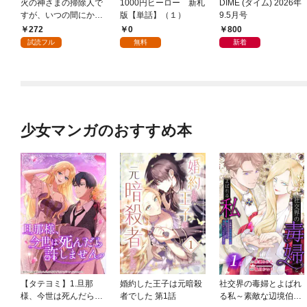
火の神さまの掃除人で
1000円ヒーロー 新札
DIME (ダイム) 2026年
すが、いつの間にか花
版【単話】（１）
9.5月号
嫁として溺愛されてい
272
0
800
ます【単話】（１）
試読フル
無料
新着
少女マンガのおすすめ本
【タテヨミ】1.旦那
婚約した王子は元暗殺
社交界の毒婦とよばれ
様、今世は死んだら許
者でした 第1話
る私～素敵な辺境伯令