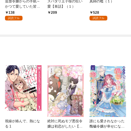
追放令嬢からの手紙～
スパダリ王子様の狂い
真綿の檻（１）
かつて愛していた皆さ
愛【単話】（１）
まへ 私のことなどお忘
138
528
209
れですか？～【単話】
試読フル
試読フル
（１）
視線が絡んで、熱にな
絶対に死ぬモブ悪役令
誰にも愛されなかった
る 1
嬢は初恋がしたい【単
醜穢令嬢が幸せになる