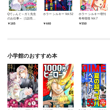
Qてぃんぐ～ガミ先生
ホラー シルキー Vol.52
ホラー シルキー増刊
のお仕事～［1話売
奇奇怪怪 Vol.7
り］ story01
165
440
550
小学館のおすすめ本