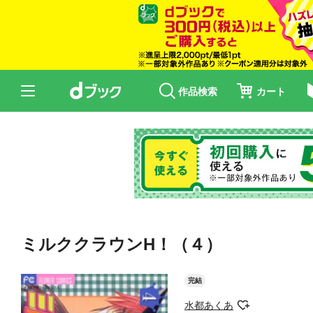
作品検索
カート
ミルククラウンH！（４）
完結
水都あくあ