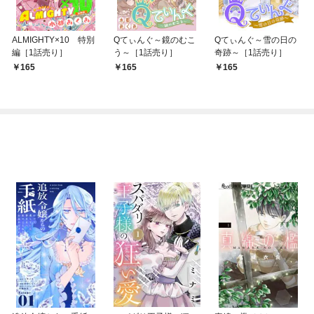
ALMIGHTY×10 特別
Qてぃんぐ～鏡のむこ
Qてぃんぐ～雪の日の
編［1話売り］
う～［1話売り］
奇跡～［1話売り］
165
165
165