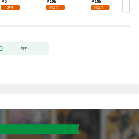
話
の精霊が味方になりま
る～なぜか旦那様の心
0
165
165
した（クールな王弟殿
の声が聞こえます！？
無料
試読フル
試読フル
下がなぜかいつもそば
～［1話売り］ story0
にいます）～［ばら売
1
り］ 第1話
無料