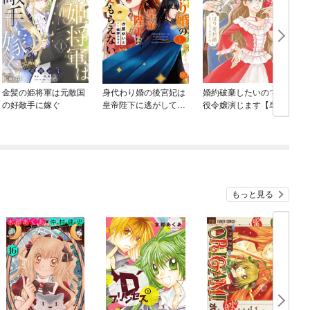
金髪の姫将軍は元敵国
身代わり婚の後宮妃は
婚約破棄したいので悪
の好敵手に嫁ぐ
皇帝陛下に逃がしても
役令嬢演じます【単行
らえない【単行本版】
本版】
もっと見る