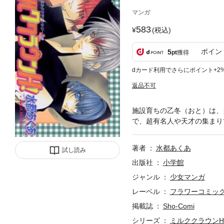
マンガ
583
(税込)
ポイン
5
pt
獲得
dカード利用でさらにポイント+2
返品不可
施設育ちの乙冬（おと）は、
で、超有名人や天才の集まり
著者
水都あくあ
試し読み
出版社
小学館
ジャンル
少女マンガ
レーベル
フラワーコミッ
掲載誌
Sho-Comi
シリーズ
ミルククラウン