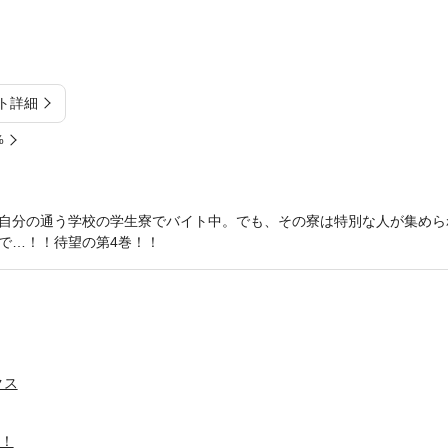
ト詳細
%
自分の通う学校の学生寮でバイト中。でも、その寮は特別な人が集めら
で…！！待望の第4巻！！
クス
H！