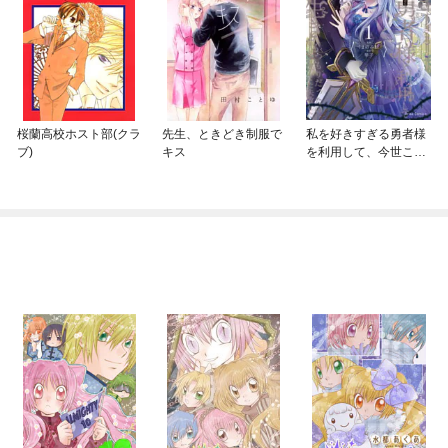
桜蘭高校ホスト部(クラ
先生、ときどき制服で
私を好きすぎる勇者様
ブ)
キス
を利用して、今世こそ
長生きするつもりだっ
たのに(多分、また失敗
した)【単行本】