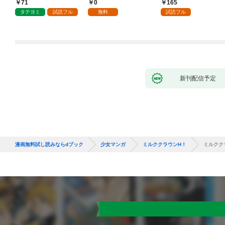
しません
息に腕を折られたの
71
0
165
で、責任とってもらい
タテヨミ
試読フル
無料
試読フル
ます～［ばら売り］
第1話
新刊配信予定
漫画無料試し読みならdブック
少女マンガ
ミルククラウンH！
ミルクク