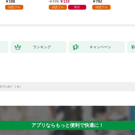
行本版】 1巻
まで 1
198
770
110
792
試読フル
試読フル
割引
試読フル
ランキング
キャンペーン
ラウンH！（４）
アプリならもっと便利で快適に！