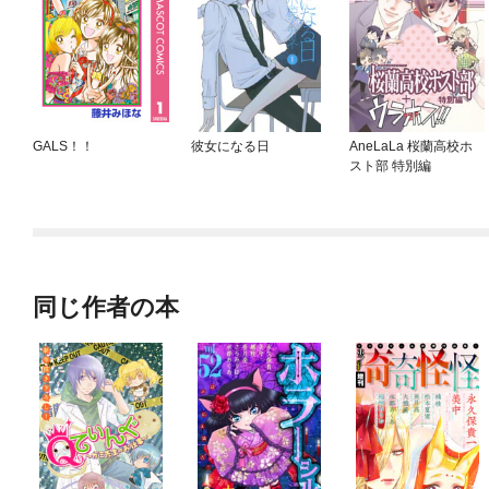
GALS！！
彼女になる日
AneLaLa 桜蘭高校ホ
スト部 特別編
同じ作者の本