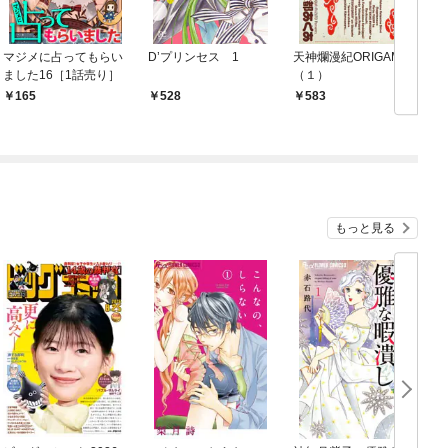
マジメに占ってもらい
D’プリンセス 1
天神爛漫紀ORIGAMI
ました16［1話売り］
（１）
165
528
583
もっと見る