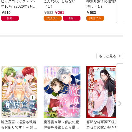
ビッグコミック 2026
こんなの、しらない
神無月紫子の優雅な暇
年16号（2026年8月7
（１）
潰し（１）
日発売）
読
510
583
291
583
年
新着
試読フル
割引
試読フル
もっと見る
解放宣言～溺愛も執着
魔導書令嬢～伝説の魔
寡黙な将軍閣下様は魔
もお断りです！～ 第1
導書を修復したら最強
力ゼロの嫁が好きすぎ