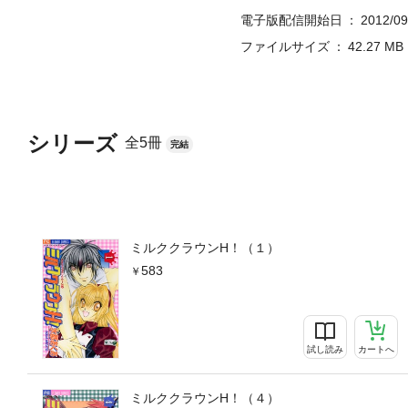
電子版配信開始日
2012/09
ファイルサイズ
42.27 MB
シリーズ
全5冊
完結
ミルククラウンH！（１）
583
試し読み
カートへ
ミルククラウンH！（４）