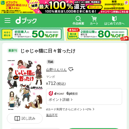
作品検索
カート
はじめての方へ
じゃじゃ猫に日々首ったけ
最新刊
完結
山野りんりん
マンガ
712
(税込)
6
pt
獲得
ポイント詳細
dカード利用でさらにポイント+2%
返品不可
試し読み