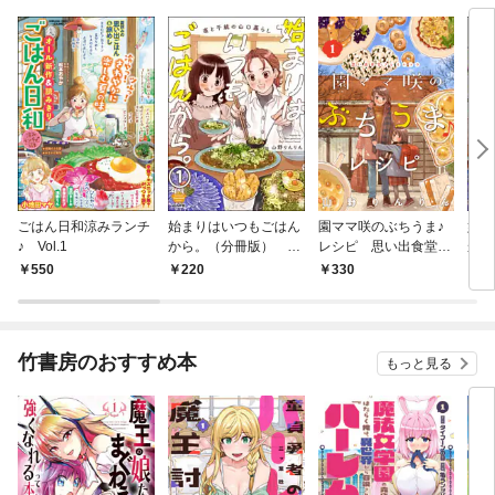
ごはん日和涼みランチ
始まりはいつもごはん
園ママ咲のぶちうま♪
始ま
♪ Vol.1
から。（分冊版）
レシピ 思い出食堂プ
から
【第1話】
レイバック～山野りん
暮ら
550
220
330
8
りん～ 1巻
画付
竹書房のおすすめ本
もっと見る