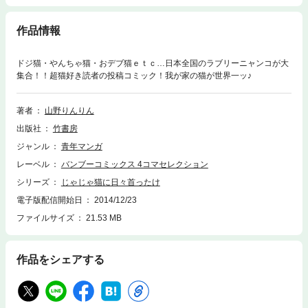
作品情報
ドジ猫・やんちゃ猫・おデブ猫ｅｔｃ…日本全国のラブリーニャンコが大
集合！！超猫好き読者の投稿コミック！我が家の猫が世界一ッ♪
著者
山野りんりん
出版社
竹書房
ジャンル
青年マンガ
レーベル
バンブーコミックス 4コマセレクション
シリーズ
じゃじゃ猫に日々首ったけ
電子版配信開始日
2014/12/23
ファイルサイズ
21.53 MB
作品をシェアする