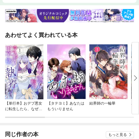
あわせてよく買われている本
【単行本】おデブ悪女
【タテヨミ】あなたは
結界師の一輪華
バッ
に転生したら、なぜか
もういりません
ロイ
ラスボス王子様に執着
今世
されています
りが
てく
OMI
同じ作者の本
もっと見る