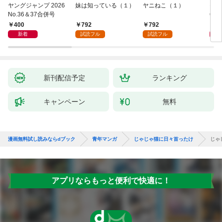
ヤングジャンプ 2026
妹は知っている（１）
ヤニねこ（１）
モー
No.36＆37合併号
6・3
日発
400
792
792
4
新着
試読フル
試読フル
新刊配信予定
ランキング
キャンペーン
無料
漫画無料試し読みならdブック
青年マンガ
じゃじゃ猫に日々首ったけ
じゃ
アプリならもっと便利で快適に！