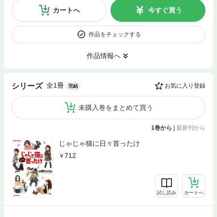
カートへ
今すぐ買う
作品をチェックする
作品情報へ
全1冊
シリーズ
お気に入り登録
完結
未購入巻をまとめて買う
1巻から
|
最新刊から
じゃじゃ猫に日々首ったけ
712
試し読み
カートへ