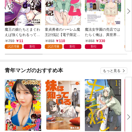
魔王の娘たちとまぐわ
童貞勇者のハーレム魔
魔法女学園の売店では
夫婦
えば強くなれるって本
王討伐記【電子限定特
たらく俺は、異世界か
ファ
当ですか？【特典ペー
典付き】 (1)
ら召喚された『ハーレ
った
759
11
858
110
858
330
8
パー付き】【カラーペ
ム先生』です。 (1)
(1)
試読増量
割引
試読増量
割引
割引
試
ージ増量版】 (1)
青年マンガのおすすめ本
もっと見る