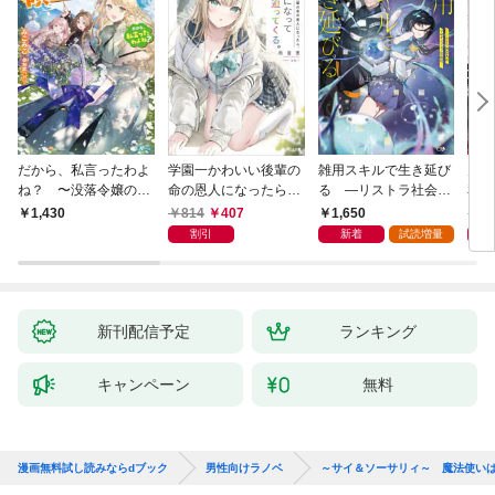
だから、私言ったわよ
学園一かわいい後輩の
雑用スキルで生き延び
天才
ね？ 〜没落令嬢の案
命の恩人になったら、
る —リストラ社会人
私の
外楽しい領地改革〜
通い妻になって関係を
のソロダンジョン攻略
戻っ
814
407
1,650
1,
1,430
迫ってくる。
記—
して
割引
新着
試読増量
新刊配信予定
ランキング
キャンペーン
無料
漫画無料試し読みならdブック
男性向けラノベ
～サイ＆ソーサリィ～ 魔法使い