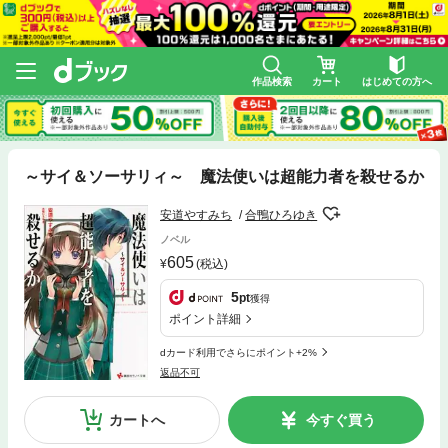
作品検索
カート
はじめての方へ
～サイ＆ソーサリィ～ 魔法使いは超能力者を殺せるか
安道やすみち
合鴨ひろゆき
ノベル
605
(税込)
5
pt
獲得
ポイント詳細
dカード利用でさらにポイント+2%
返品不可
カートへ
今すぐ買う