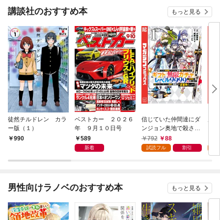
講談社のおすすめ本
もっと見る
徒然チルドレン カラ
ベストカー ２０２６
信じていた仲間達にダ
魔女
ー版（１）
年 ９月１０日号
ンジョン奥地で殺され
かけたがギフト『無限
589
792
88
7
990
ガチャ』でレベル９９
新着
試読フル
割引
試
９９の仲間達を手に入
れて元パーティーメン
バーと世界に復讐＆
『ざまぁ！』します！
男性向けラノベのおすすめ本
もっと見る
（１）