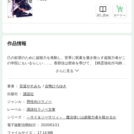
試し読み
カートへ
作品情報
己の欲望のために超能力を発動し、世界に呪素を撒き散らす超能力者がこ
の学院にもいるらしい……。香那佳は密命を帯びて、【精霊強化付与師】
の赤月蒼真とともに調査を開始するが、【念動】、【透視】、【精神感
応】を駆使する超能力者たちが、ついに平和な学院でその牙を剥いた。超
能力者の圧倒的な力の前に次々と倒れる仲間たちを前に香那佳の魔神召喚
が炸裂する！
著者
安道やすみち
合鴨ひろゆき
出版社
講談社
ジャンル
男性向けラノベ
レーベル
講談社ラノベ文庫
シリーズ
～サイ＆ソーサリィ～ 魔法使いは超能力者を殺せるか
電子版配信開始日
2020/01/21
ファイルサイズ
17.14 MB