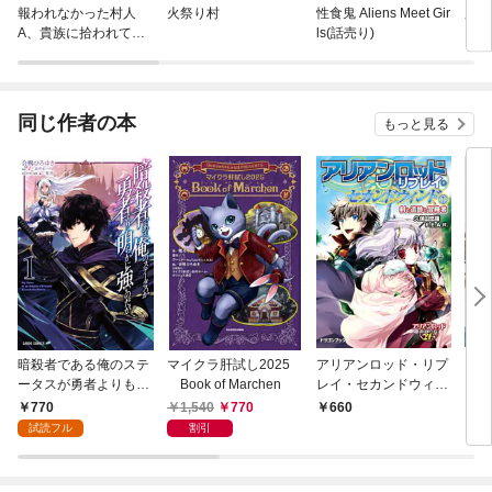
報われなかった村人
火祭り村
性食鬼 Aliens Meet Gir
魔女
A、貴族に拾われて溺
ls(話売り)
愛される上に、実は持
っていた伝説級の神ス
キルも覚醒した
同じ作者の本
もっと見る
暗殺者である俺のステ
マイクラ肝試し2025
アリアンロッド・リプ
～サ
ータスが勇者よりも明
Book of Marchen
レイ・セカンドウィン
～ 
らかに強いのだが 1
ド（１） 剣と遺跡と
者を
770
1,540
770
660
6
冒険者
試読フル
割引