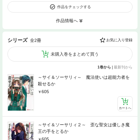
作品をチェックする
作品情報へ
シリーズ
全2冊
お気に入り登録
未購入巻をまとめて買う
1巻から
|
最新刊から
～サイ＆ソーサリィ～ 魔法使いは超能力者を
殺せるか
605
カートへ
～サイ＆ソーサリィ２～ 歪な聖女は優しき魔
王の手をとるか
605