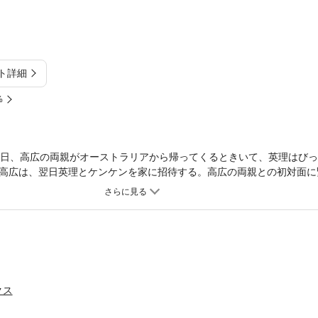
ト詳細
%
る日、高広の両親がオーストラリアから帰ってくるときいて、英理はび
高広は、翌日英理とケンケンを家に招待する。高広の両親との初対面に
クス