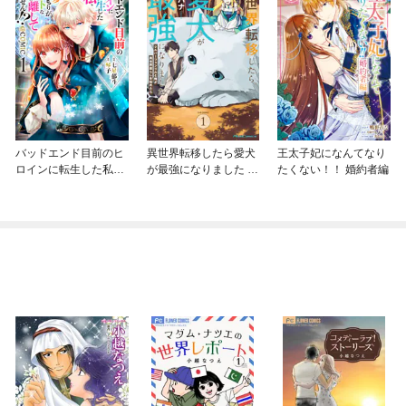
バッドエンド目前のヒ
異世界転移したら愛犬
王太子妃になんてなり
ロインに転生した私、
が最強になりました ～
たくない！！ 婚約者編
今世では恋愛するつも
シルバーフェンリルと
りがチートな兄が離し
俺が異世界暮らしを始
てくれません！？@C
めたら～ THE COMIC
OMIC