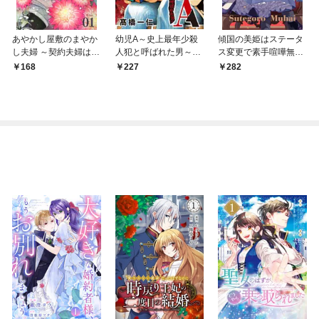
あやかし屋敷のまやか
幼児A～史上最年少殺
傾国の美姫はステータ
し夫婦 ～契約夫婦は鎌
人犯と呼ばれた男～
ス変更で素手喧嘩無敗
倉で妖怪の集う家を守
【単話】（１）
になりました【単話】
168
227
282
る～【単話】（１）
（１）