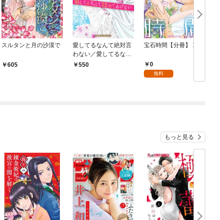
スルタンと月の沙漠で
愛してるなんて絶対言
宝石時間【分冊】 1巻
わない／愛してるなん
冊
て認めてあげない【新
0
605
550
装版】
無料
もっと見る