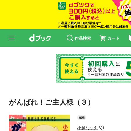
作品検索
カート
がんばれ！ご主人様（３）
完結
小越なつえ