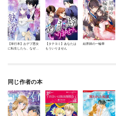
【単行本】おデブ悪女
【タテヨミ】あなたは
結界師の一輪華
に転生したら、なぜか
もういりません
ラスボス王子様に執着
されています
同じ作者の本