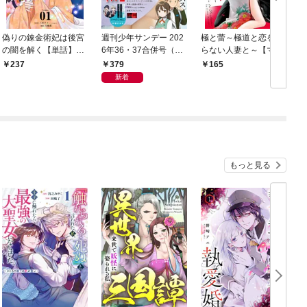
偽りの錬金術妃は後宮
週刊少年サンデー 202
極と蕾～極道と恋を知
の闇を解く【単話】
6年36・37合併号（20
らない人妻と～【マイ
（１）
26年8月5日発売号）
クロ】（１）
379
237
165
新着
もっと見る