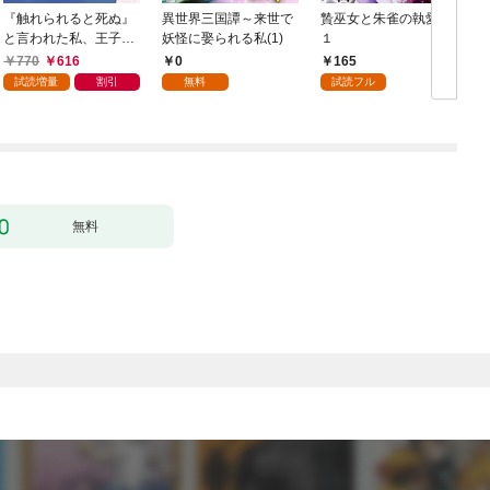
『触れられると死ぬ』
異世界三国譚～来世で
贄巫女と朱雀の執愛婚
と言われた私、王子に
妖怪に娶られる私(1)
１
触れたら最強の大聖女
770
616
0
165
になりました。ところ
試読増量
割引
無料
試読フル
で殿下の愛が重い 1巻
無料