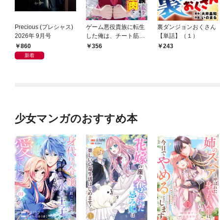
Precious (プレシャス)
ゲーム悪役貴族に転生
裏ダンジョンおくさん
2026年 9月号
した俺は、チート筋肉
【単話】（１）
で無双する【単話】
860
356
243
（１）
新着
少女マンガのおすすめ本