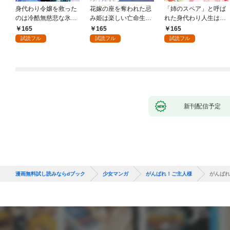
身代わり令嬢を救った
花嫁の座を奪われた忌
「姉のスペア」と呼ば
のは冷酷無慈悲な氷の
み姫は楽しい亡命生活
れた身代わり人生は、
王子の愛でした１
はじめます！１
今日でやめることにし
165
165
165
ます～辺境で自由を満
試読フル
試読フル
試読フル
喫中なので、今さら真
の聖女と言われても知
りません！～１
新刊配信予定
漫画無料試し読みならdブック
少女マンガ
がんばれ！ご主人様
がんばれ