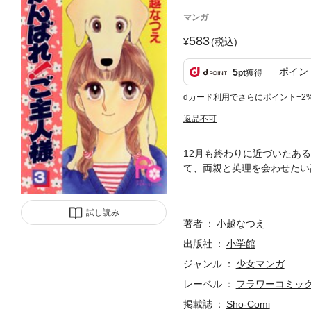
マンガ
583
(税込)
ポイン
5
pt
獲得
dカード利用でさらにポイント+2
返品不可
12月も終わりに近づいたあ
て、両親と英理を会わせたい
けど…！？
試し読み
著者
小越なつえ
出版社
小学館
ジャンル
少女マンガ
レーベル
フラワーコミッ
掲載誌
Sho-Comi