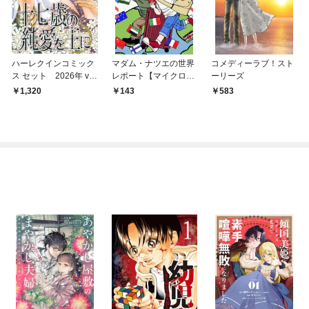
ハーレクインコミック
マダム・ナツエの世界
コメディーラブ！スト
ス セット 2026年 vo
レポート【マイクロ】
ーリーズ
l.853
（１）
1,320
143
583