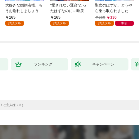
大好きな婚約者様、も
“愛されない運命”だっ
聖女のはずが、どうや
うお別れしましょう。
たはずなのに～時戻り
ら乗っ取られました 1
１
王妃の二度目の結婚～
巻
165
165
660
330
１
試読フル
試読フル
試読フル
割引
ランキング
キャンペーン
！ご主人様（３）