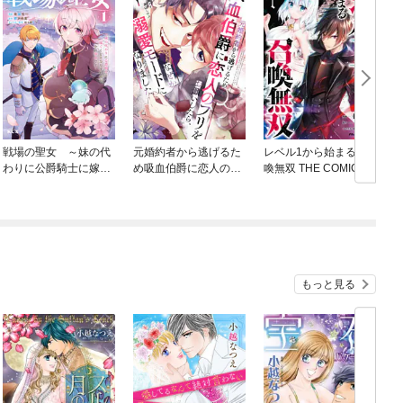
戦場の聖女 ～妹の代
元婚約者から逃げるた
レベル1から始まる召
わりに公爵騎士に嫁ぐ
め吸血伯爵に恋人のフ
喚無双 THE COMIC
ことになりましたが、
リをお願いしたら、な
今は幸せです～
ぜか溺愛モードになり
ました
もっと見る