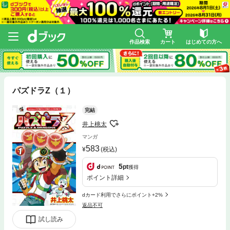
作品検索
カート
はじめての方へ
パズドラZ（１）
完結
井上桃太
マンガ
583
(税込)
5
pt
獲得
ポイント詳細
dカード利用でさらにポイント+2%
返品不可
試し読み