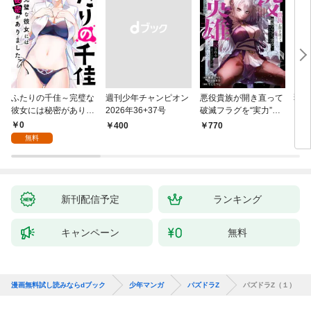
ふたりの千佳～完璧な
週刊少年チャンピオン
悪役貴族が開き直って
弱虫
彼女には秘密がありま
2026年36+37号
破滅フラグを“実力”で
IKE
した(1)
叩き折っていたら、い
0
￥400
770
6
つの間にかヒロイン達
無料
から英雄視されるよう
になった件（コミッ
ク） 1巻
新刊配信予定
ランキング
キャンペーン
無料
漫画無料試し読みならdブック
少年マンガ
パズドラZ
パズドラZ（１）