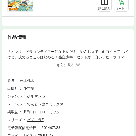
試し読み
カートへ
作品情報
「オレは、ドラゴンテイマーになるんだ！」やんちゃで、面白くって…だ
けど、決めるところは決める！熱血少年・ゼットが、白いチビドラゴン・
シロップに出会った瞬間、伝説のパズルバトルまんがが始まった！悪の組
織・パラドックスが、世界をバラバラにしようとたくらむ…負けるなゼッ
ト、ドロップをあやつって、超バトルだ！コロコロで超人気！ 100万人
以上が楽しむ大人気ゲームの爆熱まんが、第1巻がついに登場！
著者
井上桃太
出版社
小学館
ジャンル
少年マンガ
レーベル
てんとう虫コミックス
掲載誌
月刊コロコロコミック
シリーズ
パズドラZ
電子版配信開始日
2014/07/28
ファイルサイズ
38.94 MB