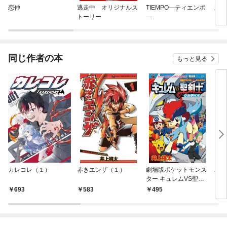
恋仲
逃走中 オリジナルス
TIEMPO—ティエンポ
新テ
トーリー
—
同じ作者の本
もっと見る
カレコレ（１）
赤きエンザ（１）
劇場版ポケットモンス
パズ
ター キュレムVS聖剣
士ケルディオ
693
583
495
5