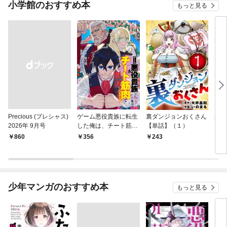
小学館のおすすめ本
もっと見る
Precious (プレシャス)
ゲーム悪役貴族に転生
裏ダンジョンおくさん
あや
2026年 9月号
した俺は、チート筋肉
【単話】（１）
し夫
で無双する【単話】
倉で
￥860
356
243
1
（１）
る～
少年マンガのおすすめ本
もっと見る