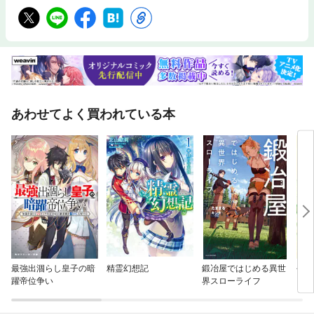
あわせてよく買われている本
最強出涸らし皇子の暗
精霊幻想記
鍛冶屋ではじめる異世
今宵
躍帝位争い
界スローライフ