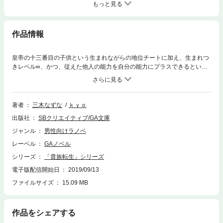
もっと見る
作品情報
皇帝の十三番目の子供という生まれながらの地位チートに加え、生まれつ
きレベル∞、かつ、従えた他人の能力を自分の能力にプラスできるという
チートスキルを持った世界最強の６歳・ノア。彼は帝位継承ランクが低い
ため、自身の領地で気ままに過ごしていた。だが、公平で知性もあるノア
は、弱冠６歳にして、売られようとするメイドや脅されていた歌姫を助
け、更には水の魔剣レヴィアタンを従えることに成功。毎日自由に生きて
著者
三木なずな
ｋｙｏ
いるうちに最強の力、最強の部下を手にすることになった。そんな折、こ
出版社
SBクリエイティブ/GA文庫
れまでの序列やランクや関係なく、王子の中から【公平に】帝位継承が争
われることが決まる。最強の力、知性、仲間を持ったノアは、他の王子た
ジャンル
男性向けラノベ
ちを圧倒し、やがて地上最高の権力者である皇帝の座に就くことに
レーベル
GAノベル
——！？「小説家になろう」で２４０，０００ポイントオーバー！！（２
０１９年８月８日時点）あふれる知性とチートスキルを持つ最強貴族ノア
シリーズ
「貴族転生」シリーズ
が、部下を従え異世界を駆ける、異世界貴族転生ファンタジー！！※「小
電子版配信開始日
2019/09/13
説家になろう」は株式会社ヒナプロジェクトの登録商標です。※電子版は
ファイルサイズ
15.09 MB
紙書籍版と一部異なる場合がありますので、あらかじめご了承ください
作品をシェアする