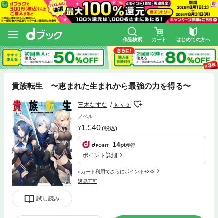
作品検索
カート
はじめての方へ
貴族転生 〜恵まれた生まれから最強の力を得る〜
三木なずな
ｋｙｏ
ノベル
1,540
(税込)
14
pt
獲得
ポイント詳細
dカード利用でさらにポイント+2%
返品不可
試し読み