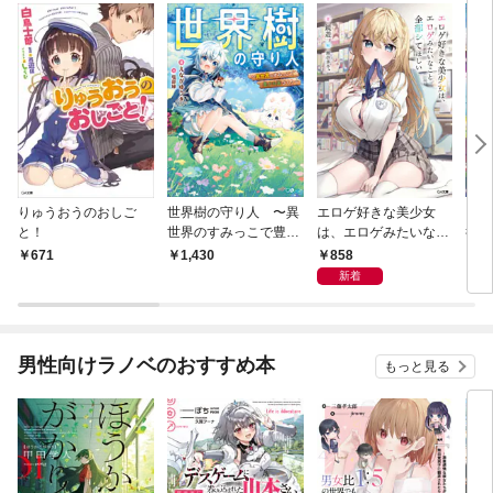
りゅうおうのおしご
世界樹の守り人 〜異
エロゲ好きな美少女
ここ
と！
世界のすみっこで豊か
は、エロゲみたいなこ
行け
な国づくり〜
と全部シてほしい【電
年が
858
671
1,430
1,
子ＳＳ特典付き】
って
新着
男性向けラノベのおすすめ本
もっと見る