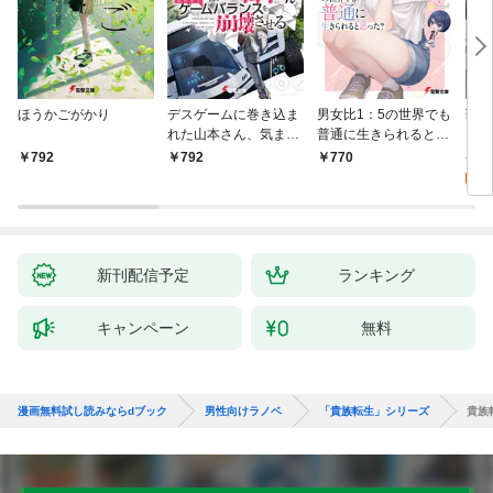
ほうかごがかり
デスゲームに巻き込ま
男女比1：5の世界でも
戦地
れた山本さん、気まま
普通に生きられると思
カシ
にゲームバランスを崩
った？ ～激重感情な
活を
8
792
792
770
壊させる【電子特別
彼女たちが無自覚男子
特典
試
版】
に翻弄されたら～
新刊配信予定
ランキング
キャンペーン
無料
漫画無料試し読みならdブック
男性向けラノベ
「貴族転生」シリーズ
貴族