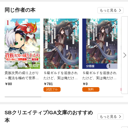
同じ作者の本
もっと見る
貴族次男の成り上がり
Ｓ級ギルドを追放され
Ｓ級ギルドを追放され
【単
～魔法を極めて世界最
たけど、実は俺だけド
たけど、実は俺だけド
たチ
強になった転生者～
ラゴンの言葉がわかる
ラゴンの言葉がわかる
する
781
0
0
80
1話
ので、気付いたときに
ので、気付いたときに
一緒
試読フル
無料
は竜騎士の頂点を極め
は竜騎士の頂点を極め
す 
てました。 1
てました。【分冊版】
1
SBクリエイティブ/GA文庫のおすすめ
もっと見る
本