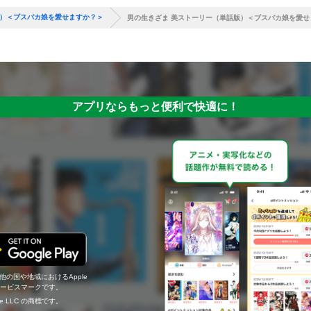
版）＜ブスバカ娘を愛せますか？＞
男の生きざま 美ストーリー（単話版）＜ブスバカ娘を愛せ
アプリならもっと便利で快適に！
の他の国や地域におけるApple
c.のサービスマークです。
ogle LLC の商標です。