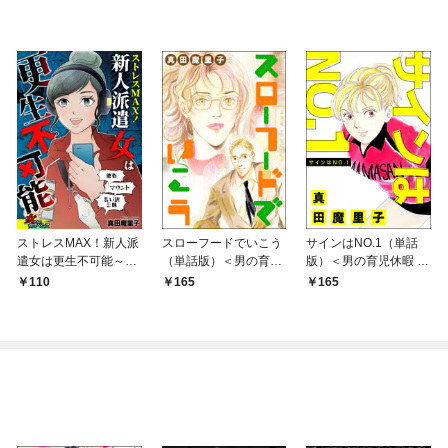
ストレスMAX！新人派
スローフードでいこう
サインはNO.1（単話
遣女は更生不可能～他
（単話版）＜男の育児
版）＜男の育児休暇 ～
責、マウント、言い訳
休暇 ～男もワンオペ育
男もワンオペ育児体験
110
165
165
三昧～
児体験すれば？～＞
すれば？～＞