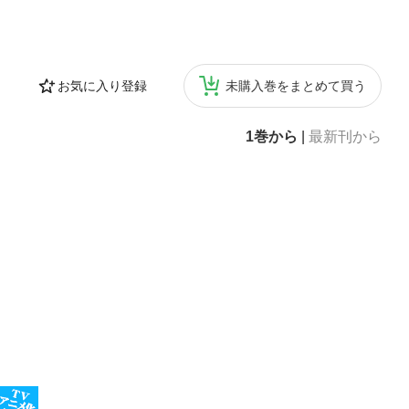
お気に入り登録
未購入巻をまとめて買う
1巻から
|
最新刊から