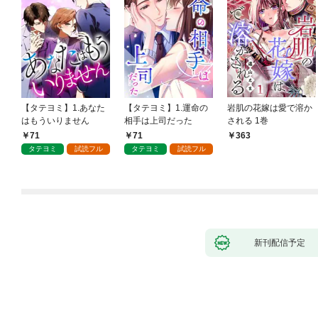
【タテヨミ】1.あなた
【タテヨミ】1.運命の
岩肌の花嫁は愛で溶か
はもういりません
相手は上司だった
される 1巻
71
71
363
タテヨミ
試読フル
タテヨミ
試読フル
新刊配信予定