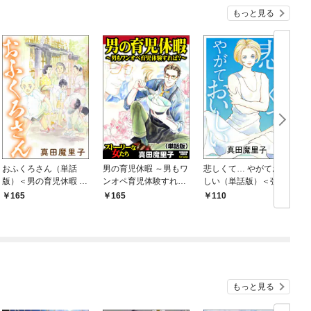
もっと見る
おふくろさん（単話
男の育児休暇 ～男もワ
悲しくて… やがておい
版）＜男の育児休暇 ～
ンオペ育児体験すれ
しい（単話版）＜強気
男もワンオペ育児体験
ば？～（単話版）＜男
なデブ醜女＞
165
165
110
すれば？～＞
の育児休暇 ～男もワン
オペ育児体験すれば？
～＞
もっと見る