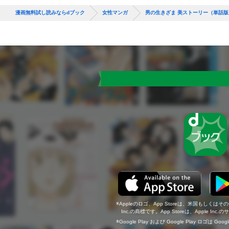
漫画無料試し読みならdブック
女性マンガ
男の生きざま 美ストーリー（単話
Appleのロゴ、App Storeは、米国もしくはそ
Inc.の商標です。App Storeは、Apple In
Google Play および Google Play ロゴは Go