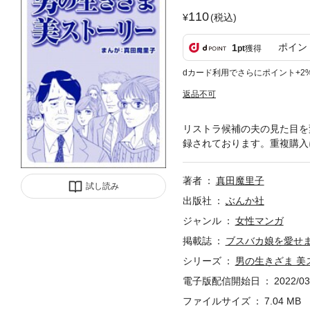
110
(税込)
ポイン
1
pt
獲得
dカード利用でさらにポイント+2
返品不可
リストラ候補の夫の見た目を
録されております。重複購入
著者
真田魔里子
試し読み
出版社
ぶんか社
ジャンル
女性マンガ
掲載誌
ブスバカ娘を愛せ
シリーズ
男の生きざま 
電子版配信開始日
2022/03
ファイルサイズ
7.04 MB