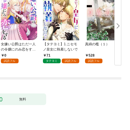
女嫌い公爵はただ一人
【タテヨミ】1.ニセモ
真綿の檻（１）
の令嬢にのみ恋をする
ノ皇女に執着しないで
む
（分冊版）第１話
0
71
528
試読フル
タテヨミ
試読フル
試読フル
無料