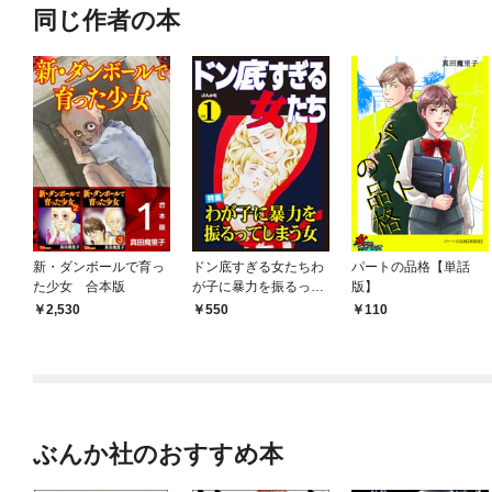
同じ作者の本
新・ダンボールで育っ
ドン底すぎる女たちわ
パートの品格【単話
た少女 合本版
が子に暴力を振るって
版】
しまう女 Vol.1
2,530
550
110
ぶんか社のおすすめ本