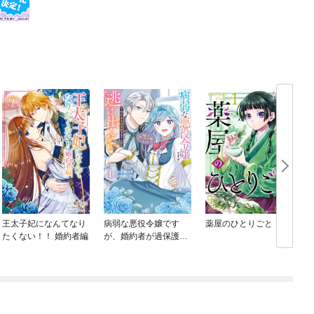
王太子妃になんてなり
病弱な悪役令嬢です
薬屋のひとりごと
たくない！！ 婚約者編
が、婚約者が過保護す
ぎて逃げ出したい(私た
ち犬猿の仲でしたよ
ね！？)