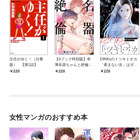
主任がゆく！（分冊
【dブック特別版】幸
DINKsのトツキトオカ
版） 【第1話】
薄名器ちゃんと絶倫エ
「産まない女」はダメ
リートくん むさぼりエ
ですか？（分冊版）
220
220
220
ッチが甘すぎる（分冊
【第1話】
版） 【第1話】
女性マンガのおすすめ本