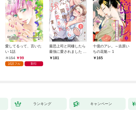
愛してるって、言いた
最恐上司と同棲したら
十億のアレ。～吉原い
い 1話
最強に愛されました 1
ちの花魁～ 1
巻
154
99
181
165
試読フル
割引
ランキング
キャンペーン