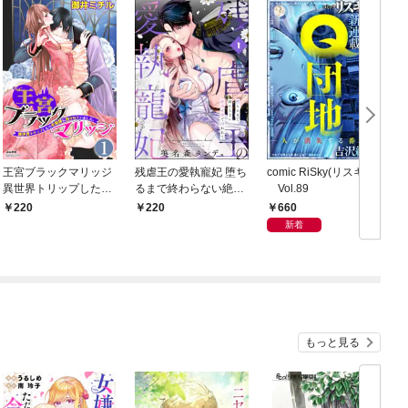
王宮ブラックマリッジ
残虐王の愛執寵妃 堕ち
comic RiSky(リスキー)
異世界トリップしたら
るまで終わらない絶頂
Vol.89
宰相様に抱かれていま
夜伽で囚われて（分冊
660
220
220
した。（分冊版）結婚
版） 【第1話】
新着
式は夢の中で！？
【第1話】
もっと見る