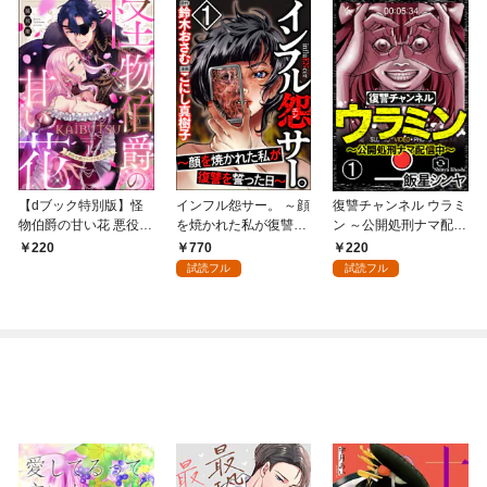
【dブック特別版】怪
インフル怨サー。 ～顔
復讐チャンネル ウラミ
物伯爵の甘い花 悪役令
を焼かれた私が復讐を
ン ～公開処刑ナマ配信
嬢はベッドで乱れ散る
誓った日～ （1）
中～（分冊版） 【第
770
220
220
（分冊版） 【第1
1話】
試読フル
試読フル
話】