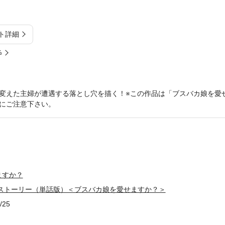
ト詳細
%
変えた主婦が遭遇する落とし穴を描く！※この作品は「ブスバカ娘を愛
にご注意下さい。
ますか？
美ストーリー（単話版）＜ブスバカ娘を愛せますか？＞
/25