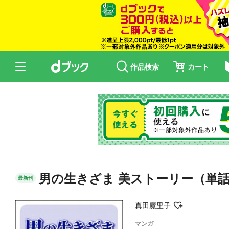
作品検索
カート
男の生きざま 美ストーリー（単
最新刊
真田魔里子
マンガ