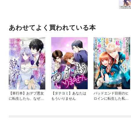
あわせてよく買われている本
【単行本】おデブ悪女
【タテヨミ】あなたは
バッドエンド目前のヒ
に転生したら、なぜか
もういりません
ロインに転生した私、
ラスボス王子様に執着
今世では恋愛するつも
されています
りがチートな兄が離し
てくれません！？@C
OMIC