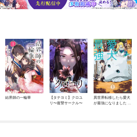
結界師の一輪華
【タテヨミ】クロユ
異世界転移したら愛犬
リ〜復讐サークル〜
が最強になりました ～
シルバーフェンリルと
俺が異世界暮らしを始
めたら～ THE COMIC