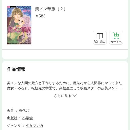
美メン華族（２）
583
試し読み
カートへ
作品情報
美メンな人間の殿方と子作りするために、魔法村から人間界にやって来た
魔女・めるも。転校先の学園で、高校生にして映画スターの超美メン・星
（キラリ）と恋に落ち、子作りの約束を。ところがめるもは、誰にも言え
ない秘密を抱えていて…？胸キュンHな香代乃ワールドの決定版、ついに
うるるんの完結。●収録作品／美メン華族／めるもタンまかり通る！
著者
香代乃
出版社
小学館
ジャンル
少女マンガ