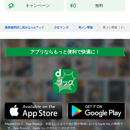
キャンペーン
無料
漫画無料試し読みならdブック
少女マンガ
美メン華族
美メン華族（２）
アプリならもっと便利で快適に！
Appleのロゴ、App Storeは、米国もしくはその他の国や地域におけるApple Inc.の商標で
す。App Storeは、Apple Inc.のサービスマークです。