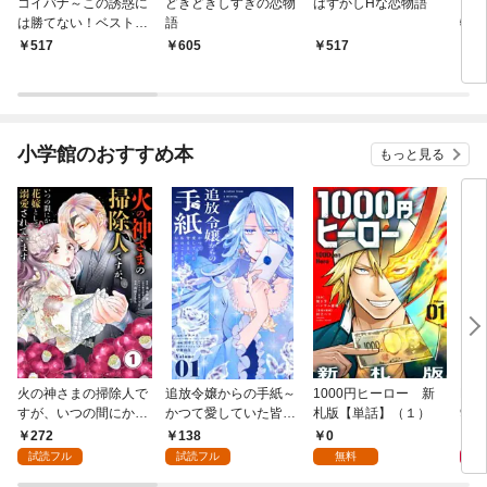
コイバナ～この誘惑に
どきどきしすぎの恋物
はずかしHな恋物語
ちょ
は勝てない！ベスト6
語
物語
～
517
605
517
5
小学館のおすすめ本
もっと見る
火の神さまの掃除人で
追放令嬢からの手紙～
1000円ヒーロー 新
DIM
すが、いつの間にか花
かつて愛していた皆さ
札版【単話】（１）
9.
嫁として溺愛されてい
まへ 私のことなどお忘
272
138
0
8
ます【単話】（１）
れですか？～【単話】
試読フル
試読フル
無料
（１）