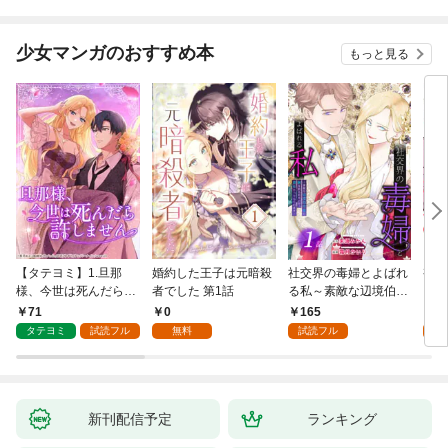
少女マンガのおすすめ本
もっと見る
【タテヨミ】1.旦那
婚約した王子は元暗殺
社交界の毒婦とよばれ
視線
様、今世は死んだら許
者でした 第1話
る私～素敵な辺境伯令
る 1
しません
息に腕を折られたの
71
0
165
1
で、責任とってもらい
タテヨミ
試読フル
無料
試読フル
試
ます～［ばら売り］
第1話
新刊配信予定
ランキング