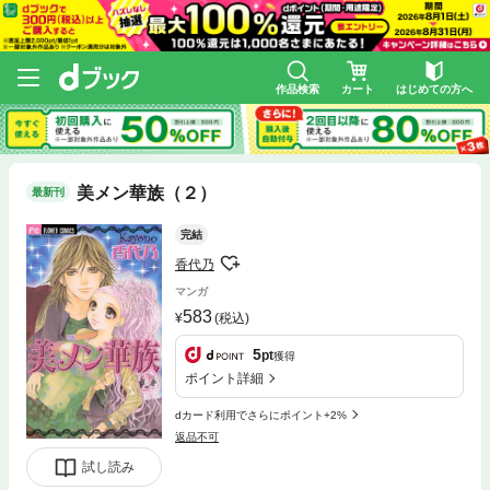
作品検索
カート
はじめての方へ
美メン華族（２）
最新刊
完結
香代乃
マンガ
583
(税込)
5
pt
獲得
ポイント詳細
dカード利用でさらにポイント+2%
返品不可
試し読み