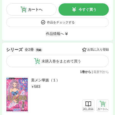
カートへ
今すぐ買う
作品をチェックする
作品情報へ
全2冊
シリーズ
お気に入り登録
完結
未購入巻をまとめて買う
1巻から
|
最新刊から
美メン華族（１）
583
試し読み
カートへ