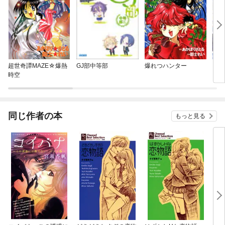
超世奇譚MAZE☆爆熱
GJ部中等部
爆れつハンター
【単
時空
に転
ラス
され
同じ作者の本
もっと見る