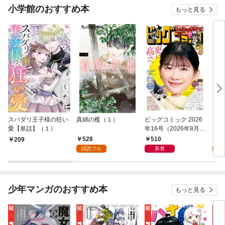
小学館のおすすめ本
もっと見る
スパダリ王子様の狂い
真綿の檻（１）
ビッグコミック 2026
こん
愛【単話】（１）
年16号（2026年8月7
（１
日発売）
528
510
5
209
試読フル
新着
試
少年マンガのおすすめ本
もっと見る