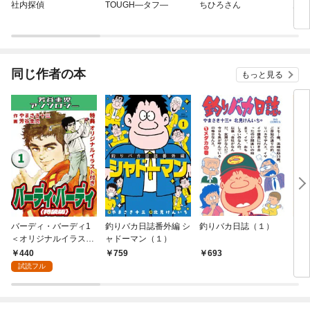
社内探偵
TOUGH—タフ—
ちひろさん
九条
同じ作者の本
もっと見る
バーディ・バーディ1
釣りバカ日誌番外編 シ
釣りバカ日誌（１）
イヌ
＜オリジナルイラスト
ャドーマン（１）
付き特装版＞・芳谷圭
440
759
693
7
児アンソロジー
試読フル