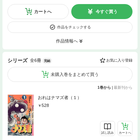
カートへ
今すぐ買う
作品をチェックする
作品情報へ
全6冊
シリーズ
お気に入り登録
完結
未購入巻をまとめて買う
1巻から
|
最新刊から
おれはナマズ者（１）
528
試し読み
カートへ