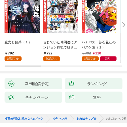
魔女と傭兵（１）
信じていた仲間達にダ
ハナバス 苔石花江の
追放
ンジョン奥地で殺され
バスケ論（１）
『自
かけたがギフト『無限
領地
792
792
792
110
7
ガチャ』でレベル９９
強の
試読フル
試読フル
試読フル
割引
試
９９の仲間達を手に入
～最
れて元パーティーメン
で始
バーと世界に復讐＆
拓ス
『ざまぁ！』します！
（１
（１）
新刊配信予定
ランキング
キャンペーン
無料
漫画無料試し読みならdブック
少年マンガ
おれはナマズ者
おれはナマズ者