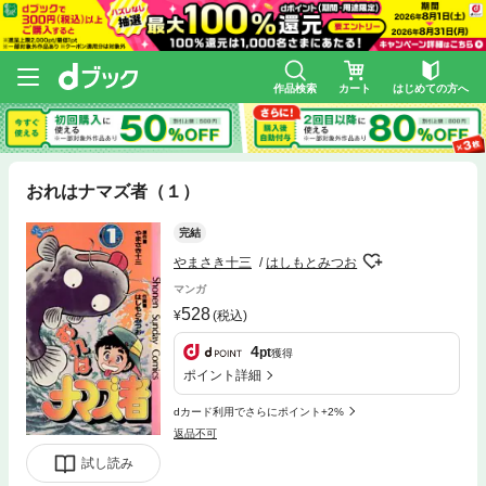
作品検索
カート
はじめての方へ
おれはナマズ者（１）
完結
やまさき十三
はしもとみつお
マンガ
528
(税込)
4
pt
獲得
ポイント詳細
dカード利用でさらにポイント+2%
返品不可
試し読み