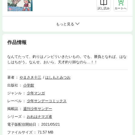
試し読み
カートへ
もっと見る
作品情報
なんてたって、釣りはノンビリいきたいもの。でも、勝負となれば、はな
しはちがう。なんせ、おいら、天才釣り師なのら…！！
著者
やまさき十三
はしもとみつお
出版社
小学館
ジャンル
少年マンガ
レーベル
少年サンデーコミックス
掲載誌
週刊少年サンデー
シリーズ
おれはナマズ者
電子版配信開始日
2021/05/21
ファイルサイズ
71.57 MB