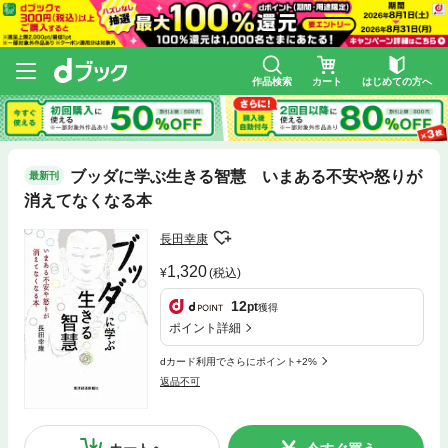
作品検索
カート
はじめての方へ
ブッダに学ぶ生きる智慧 いまある不安や怒りが
最新刊
消えてなくなる本
長田幸康
1,320
(税込)
12
pt
獲得
ポイント詳細
dカード利用でさらにポイント+2%
返品不可