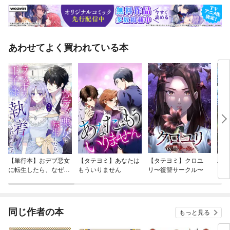
あわせてよく買われている本
【単行本】おデブ悪女
【タテヨミ】あなたは
【タテヨミ】クロユ
バッ
に転生したら、なぜか
もういりません
リ〜復讐サークル〜
ロイ
ラスボス王子様に執着
今世
されています
りが
てく
OMI
同じ作者の本
もっと見る