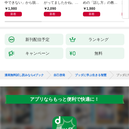
中できない」から脱
がってましたかね。
めの「話し方」の教
式
却！ AI時代の読む技
獅子座、Ａ型、丙午は
室 Ｏｒａｃｙ（オラ
1,980
2,090
1,980
1,
術大全
めぐる
シー）
新着
新着
新着
新刊配信予定
ランキング
キャンペーン
無料
漫画無料試し読みならdブック
自己啓発
ブッダに学ぶ生きる智慧
ブッダに
アプリならもっと便利で快適に！