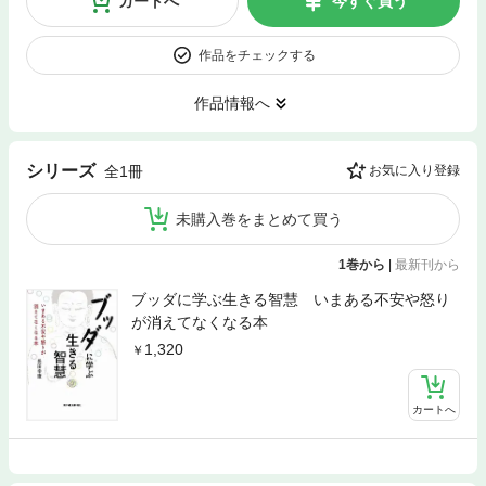
カートへ
今すぐ買う
作品をチェックする
作品情報へ
シリーズ
全1冊
お気に入り登録
未購入巻をまとめて買う
1巻から
|
最新刊から
ブッダに学ぶ生きる智慧 いまある不安や怒り
が消えてなくなる本
1,320
カートへ