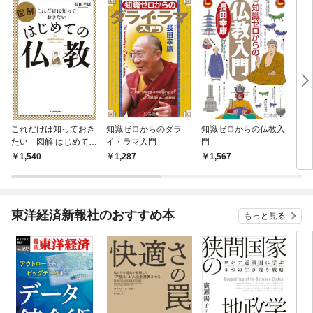
これだけは知っておき
知識ゼロからのダラ
知識ゼロからの仏教入
知識
たい 図解 はじめての
イ・ラマ入門
門
え
仏教
1,540
1,287
1,567
1,
東洋経済新報社のおすすめ本
もっと見る