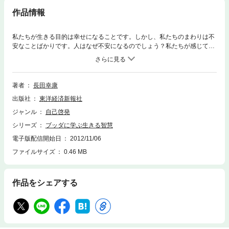
作品情報
私たちが生きる目的は幸せになることです。しかし、私たちのまわりは不
安なことばかりです。人はなぜ不安になるのでしょう？私たちが感じてい
る不安の正体をとことん突き詰めたのが、２５００年前のインドに生まれ
たブッダです。ブッダの説いた教えはさまざまな形で伝えられています
が、その教えの源流をたどってみると「四諦（したい）」にたどりつきま
す。四諦とは、四つの真理のことです。世の中の苦しみ、苦しみの原因、
著者
長田幸康
苦しみのない境地、そこを目指す八つの道。本書では、ブッダが説く四諦
出版社
東洋経済新報社
をもとに、いまある不安や怒りを消し去り、心の安らぎを得るための智慧
を解説します。この不安でいっぱいの時代において心の安らぎを得られる
ジャンル
自己啓発
ヒントになれば幸いです。──著 者
シリーズ
ブッダに学ぶ生きる智慧
電子版配信開始日
2012/11/06
ファイルサイズ
0.46 MB
作品をシェアする