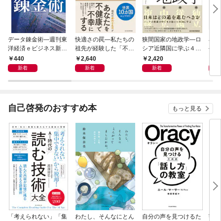
データ錬金術―週刊東
快適さの罠―私たちの
狭間国家の地政学―ロ
石橋
洋経済ｅビジネス新書
祖先が経験した「不快
シア近隣国に学ぶ４つ
―大
Ｎo.493
さ」が人生を充実させ
の生き残り戦略
９）
440
2,640
2,420
2
る
２０
新着
新着
新着
自己啓発のおすすめ本
もっと見る
「考えられない」「集
わたし、そんなにとん
自分の声を見つけるた
宇宙