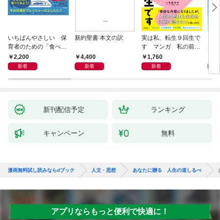
いちばんやさしい 保
新約聖書 本文の訳
実は私、転生９回生で
自閉
育者のための「食べな
す マンガ 私の前世
が小
い子」サポートＢＯＯ
物語
あう
2,200
4,400
1,760
2,
Ｋ 偏食・少食のお悩
新着
新着
新着
み解決！
新刊配信予定
ランキング
キャンペーン
無料
漫画無料試し読みならdブック
人文・思想
あなたに贈る 人生の道しるべ
アプリならもっと便利で快適に！