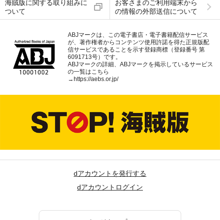
海賊版に関する取り組みに
お客さまのご利用端末から
ついて
の情報の外部送信について
ABJマークは、この電子書店・電子書籍配信サービス
が、著作権者からコンテンツ使用許諾を得た正規版配
信サービスであることを示す登録商標（登録番号 第
6091713号）です。
ABJマークの詳細、ABJマークを掲示しているサービス
の一覧はこちら
→
https://aebs.or.jp/
dアカウントを発行する
dアカウントログイン