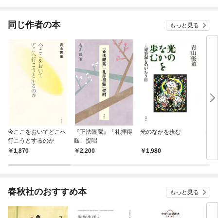
されています
りがチートな兄が離し
てくれません！？@C
OMIC
同じ作者の本
もっと見る
今ここをおいてどこへ
『正法眼蔵』「礼拝得
光のなかを歩む
美し
行こうとするのか
髄」提唱
1,870
2,200
1,980
1,
春秋社のおすすめ本
もっと見る