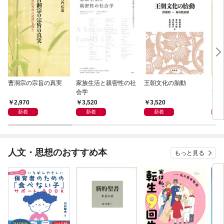
曹洞宗の宗旨の真実
家族生活と親密性の社
王朝文化の胎動
図表
会学
洋音
2,970
3,520
3,520
3,
新着
新着
新着
人文・思想のおすすめ本
もっと見る