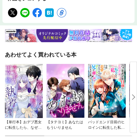
あわせてよく買われている本
【単行本】おデブ悪女
【タテヨミ】あなたは
バッドエンド目前のヒ
【タ
に転生したら、なぜか
もういりません
ロインに転生した私、
リ〜
ラスボス王子様に執着
今世では恋愛するつも