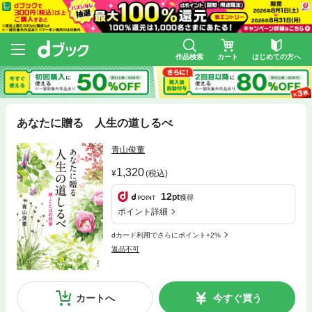
作品検索
カート
はじめての方へ
あなたに贈る 人生の道しるべ
青山俊董
1,320
(税込)
12
pt
獲得
ポイント詳細
dカード利用でさらにポイント+2%
返品不可
カートへ
今すぐ買う