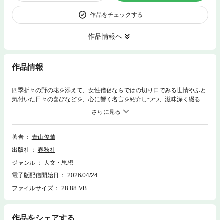
作品をチェックする
作品情報へ
作品情報
四季折々の野の花を添えて、女性僧侶ならではの切り口でみる世情やふと
気付いた日々の喜びなどを、心に響く名言を紹介しつつ、滋味深く綴る。
珠玉のエッセイ集。
著者
青山俊董
出版社
春秋社
ジャンル
人文・思想
電子版配信開始日
2026/04/24
ファイルサイズ
28.88 MB
作品をシェアする