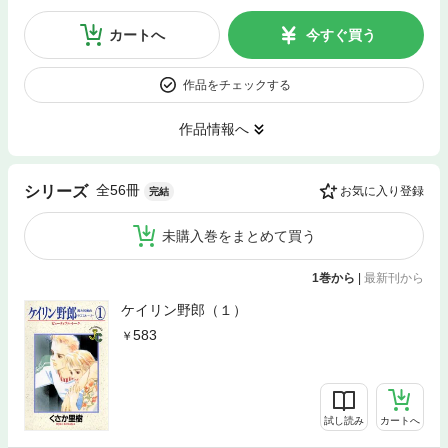
カートへ
今すぐ買う
作品をチェックする
作品情報へ
全56冊
シリーズ
お気に入り登録
完結
未購入巻をまとめて買う
1巻から
|
最新刊から
ケイリン野郎（１）
583
試し読み
カートへ