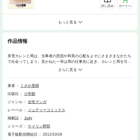
試し読み
カートへ
もっと見る
作品情報
美雪カレンと周は、当事者の思惑や和美の心配をよそにさまざまなかたち
で出会ってしまう。見かねた一等は周の仕事先に赴き、カレンと周を引き
離そうとする。しかし、一等が見たものはタクシーに乗り込む周とカレン
の姿だった…！？
著者
くさか里樹
出版社
小学館
ジャンル
女性マンガ
レーベル
ジュディーコミックス
掲載誌
Judy
シリーズ
ケイリン野郎
電子版配信開始日
2012/10/18