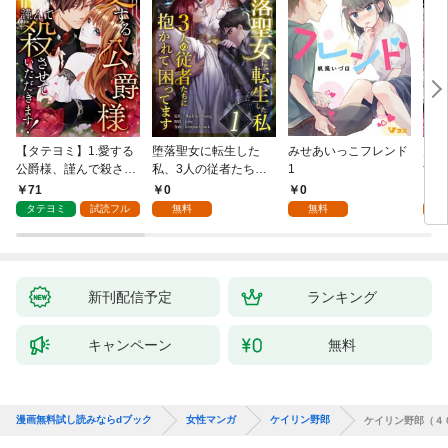
【タテヨミ】1.愛する
堕落聖女に転生した
みせあいっこフレンド
火の
公爵様、謹んで殺させ
私、3人の従者たちに
1
すが
ていただきます！
抱かれて困ってます 第
嫁と
71
0
0
2
1話
ます
タテヨミ
試読フル
無料
無料
試
新刊配信予定
ランキング
キャンペーン
無料
漫画無料試し読みならdブック
女性マンガ
ケイリン野郎
ケイリン野郎（４