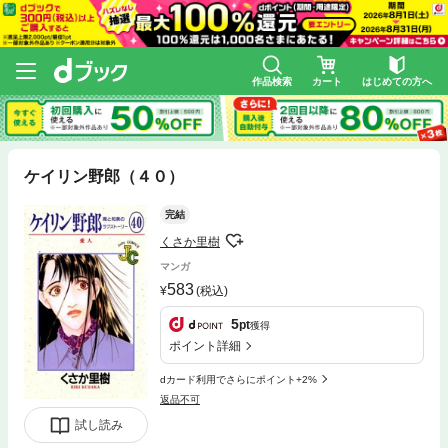
作品検索
カート
はじめての方へ
ケイリン野郎（４０）
完結
くさか里樹
マンガ
583
(税込)
5
pt
獲得
ポイント詳細
dカード利用でさらにポイント+2%
返品不可
試し読み