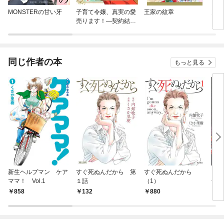
MONSTERの甘い牙
子育て令嬢、真実の愛
王家の紋章
月の
売ります！—契約結婚
相手の呪われた姿が可
愛すぎるのですが！？
—【単話】
同じ作者の本
もっと見る
新生ヘルプマン ケア
すぐ死ぬんだから 第
すぐ死ぬんだから
イブ
ママ！ Vol.1
１話
（1）
号 [
売]
858
132
880
4