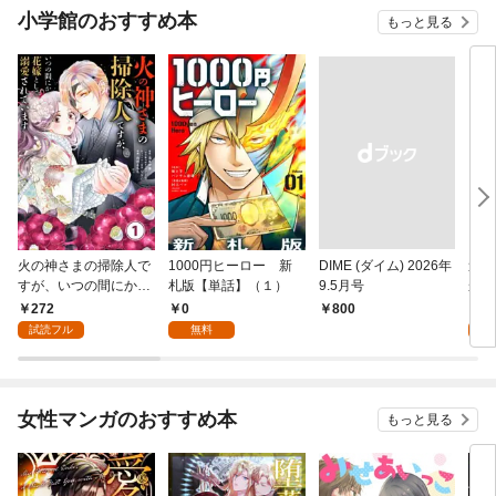
小学館のおすすめ本
もっと見る
火の神さまの掃除人で
1000円ヒーロー 新
DIME (ダイム) 2026年
追放
すが、いつの間にか花
札版【単話】（１）
9.5月号
かつ
嫁として溺愛されてい
まへ
272
0
1
￥800
ます【単話】（１）
れで
試読フル
無料
試
（１
女性マンガのおすすめ本
もっと見る