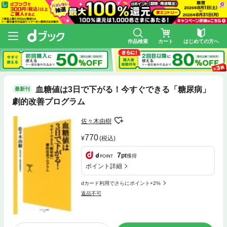
作品検索
カート
はじめての方へ
血糖値は3日で下がる！今すぐできる「糖尿病」
最新刊
劇的改善プログラム
佐々木由樹
770
(税込)
7
pt
獲得
ポイント詳細
dカード利用でさらにポイント+2%
返品不可