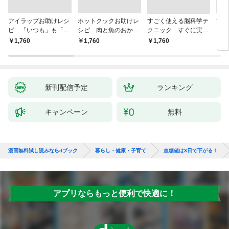
アイラップお助けレシ
ホットクックお助けレ
すごく使える脳科学テ
首
ピ 「いつも」も「も
シピ 肉と魚のおか
クニック すぐに実践
ヨガ
しも」もおいしい！
ず 少ない材料＆調味
したくなる
ラと
￥1,760
￥1,760
￥1,760
￥1,
料で、あとはスイッチ
リー
ポン！
昇と
新刊配信予定
ランキング
キャンペーン
無料
漫画無料試し読みならdブック
暮らし・健康・子育て
血糖値は3日で下がる！
アプリならもっと便利で快適に！