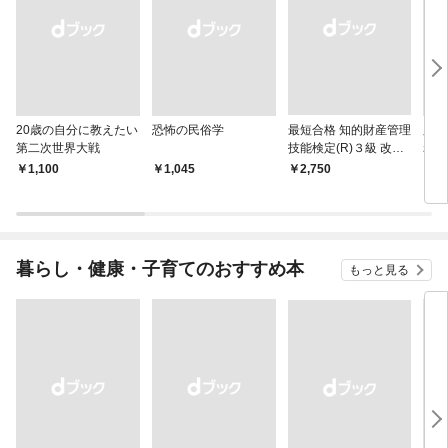
20歳の自分に教えたい
恐怖の民俗学
最短合格 知的財産管理
脳は
第二次世界大戦
技能検定(R)３級 改訂
れな
２版
￥1,100
￥1,045
￥2,750
￥1,
暮らし・健康・子育てのおすすめ本
もっと見る