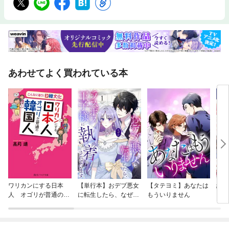
あわせてよく買われている本
ワリカンにする日本
【単行本】おデブ悪女
【タテヨミ】あなたは
結界
人 オゴリが普通の韓
に転生したら、なぜか
もういりません
国人
ラスボス王子様に執着
されています