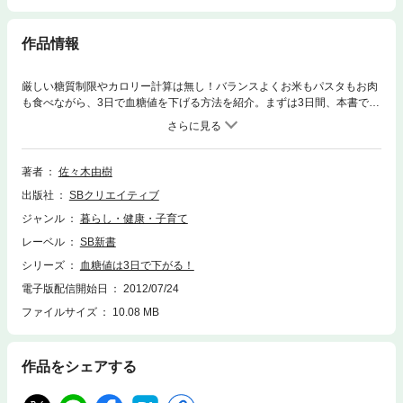
作品情報
厳しい糖質制限やカロリー計算は無し！バランスよくお米もパスタもお肉
も食べながら、3日で血糖値を下げる方法を紹介。まずは3日間、本書で紹
介する血糖値改善プログラムを実践し、血糖値が実際に下がることを体験
してください。いまや糖尿病は、予備群も含めて成人の4人に1人の割合で
存在するとても身近な病気です。しばらくは無症状で進行するため、「何
も自覚症状がないから大丈夫」という油断が、恐ろしい合併症の引き金に
著者
佐々木由樹
なります。糖尿病を改善するために必要なのは、自分で血糖値をコントロ
出版社
SBクリエイティブ
ールできる能力を身につけること。本書では、多くの実績を上げている血
糖値改善プログラムを、実例をまじえながら分かりやすく紹介します。ま
ジャンル
暮らし・健康・子育て
ずは3日間プログラムを実践し、正しい食事・運動・休養とそのタイミン
レーベル
SB新書
グをつかんでください。厳しい糖質制限やカロリー計算はありません。バ
ランスよくお米もパスタもお肉も食べながら、無理せず3日で血糖値を下
シリーズ
血糖値は3日で下がる！
げる方法を日常に取り入れることで、あなたの体は確実に変わっていきま
電子版配信開始日
2012/07/24
す。
ファイルサイズ
10.08 MB
作品をシェアする