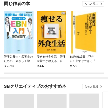
同じ作者の本
もっと見る
管理栄養士・栄養士の
痩せる外食生活 管理
血糖値は3日で下が
ための やさしく学べ
栄養士が教える、自炊
る！今すぐできる「糖
る！ＥＢＮ入門 ～健
ナシでも健康になる食
尿病」劇的改善プログ
2,750
437
770
康情報・栄養疫学の理
事法
ラム
解と実践にむけて～
SBクリエイティブのおすすめ本
もっと見る