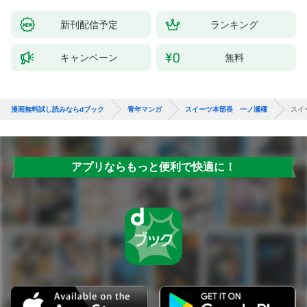
新刊配信予定
ランキング
キャンペーン
無料
漫画無料試し読みならdブック
青年マンガ
スイーツ本部長 一ノ瀬櫂
スイ
アプリならもっと便利で快適に！