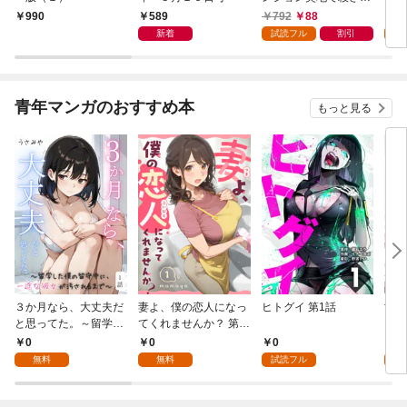
かけたがギフト『無限
589
792
88
7
990
ガチャ』でレベル９９
新着
試読フル
割引
試
９９の仲間達を手に入
れて元パーティーメン
バーと世界に復讐＆
『ざまぁ！』します！
青年マンガのおすすめ本
もっと見る
（１）
３か月なら、大丈夫だ
妻よ、僕の恋人になっ
ヒトグイ 第1話
世界
と思ってた。～留学し
てくれませんか？ 第1
レベ
た僕の留守中に、一途
話
0
0
0
0
な彼女が汚されるまで
無料
無料
試読フル
～ 1話