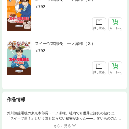
792
試し読み
カートへ
スイーツ本部長 一ノ瀬櫂（３）
792
試し読み
カートへ
作品情報
外川無線電機の東京本部長・一ノ瀬櫂。社内でも優秀と評判の彼には、
「スイーツ男子」という誰も知らない秘密があった――。甘いもののため
ならハードワーク。カロリーだって気になっちゃう。それでも止まらない
スイーツ愛！ Dモーニングで絶好調連載中のスイーツサラリーマン漫画