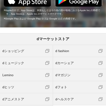
Appleのロゴ、App Storeは、米国もしくはその他の国や地域におけるApple Inc.の商標で
す。App Storeは、Apple Inc.のサービスマークです。
Google Play および Google Play ロゴは Google LLC の商標です。
dマーケットストア
dショッピング
d fashion
dミュージック
dカーシェア
Lemino
dマガジン
dヒッツ
dフォト
dアニメストア
dヘルスケア