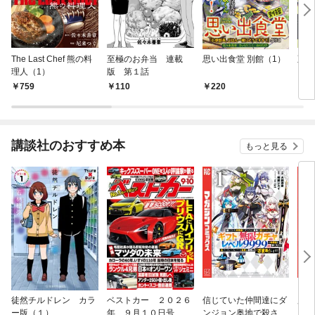
The Last Chef 熊の料
至極のお弁当 連載
思い出食堂 別館（1）
至極
理人（1）
版 第１話
759
110
220
7
講談社のおすすめ本
もっと見る
徒然チルドレン カラ
ベストカー ２０２６
信じていた仲間達にダ
魔女
ー版（１）
年 ９月１０日号
ンジョン奥地で殺され