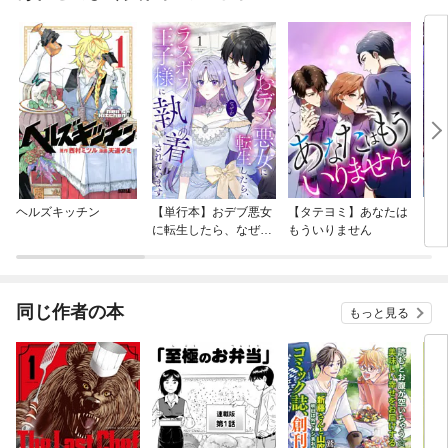
ヘルズキッチン
【単行本】おデブ悪女
【タテヨミ】あなたは
【タ
に転生したら、なぜか
もういりません
リ〜
ラスボス王子様に執着
されています
同じ作者の本
もっと見る