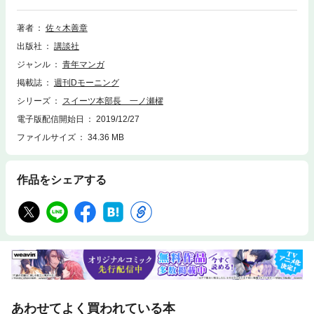
が詳細レシピ付きで登場!!
著者
佐々木善章
出版社
講談社
ジャンル
青年マンガ
掲載誌
週刊Dモーニング
シリーズ
スイーツ本部長 一ノ瀬櫂
電子版配信開始日
2019/12/27
ファイルサイズ
34.36 MB
作品をシェアする
あわせてよく買われている本