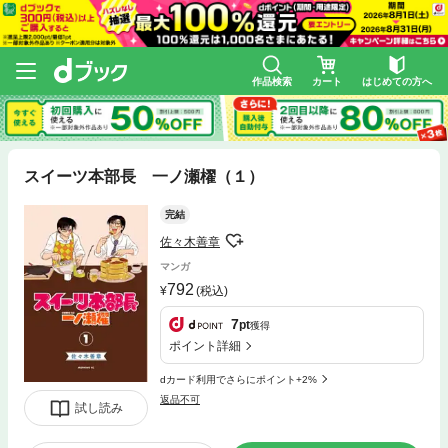
作品検索
カート
はじめての方へ
スイーツ本部長 一ノ瀬櫂（１）
完結
佐々木善章
マンガ
792
(税込)
7
pt
獲得
ポイント詳細
dカード利用でさらにポイント+2%
返品不可
試し読み