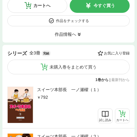
カートへ
今すぐ買う
作品をチェックする
作品情報へ
全3冊
シリーズ
お気に入り登録
完結
未購入巻をまとめて買う
1巻から
|
最新刊から
スイーツ本部長 一ノ瀬櫂（１）
792
試し読み
カートへ
スイーツ本部長 一ノ瀬櫂（２）