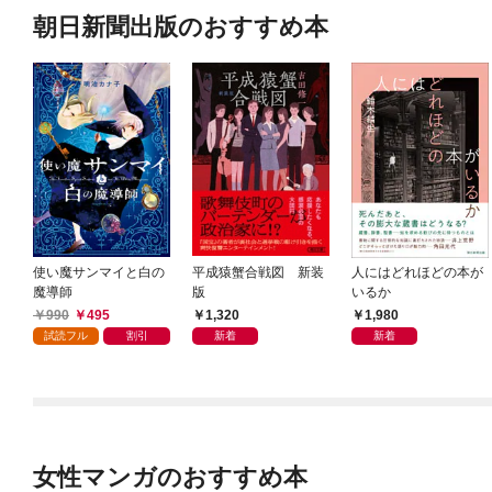
朝日新聞出版のおすすめ本
使い魔サンマイと白の
平成猿蟹合戦図 新装
人にはどれほどの本が
魔導師
版
いるか
990
495
1,320
1,980
試読フル
割引
新着
新着
女性マンガのおすすめ本