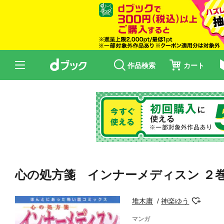
作品検索
カート
心の処方箋 インナーメディスン ２
堆木庸
神楽ゆう
マンガ