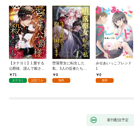
【タテヨミ】1.愛する
堕落聖女に転生した
みせあいっこフレンド
公爵様、謹んで殺させ
私、3人の従者たちに
1
ていただきます！
抱かれて困ってます 第
71
0
0
1話
タテヨミ
試読フル
無料
無料
新刊配信予定