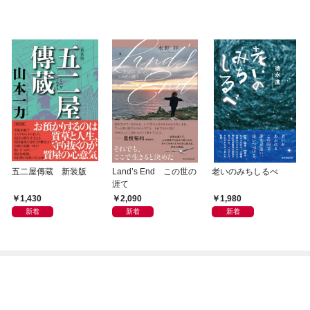
五二屋傳蔵 新装版
Land’s End この世の
老いのみちしるべ
涯て
1,430
2,090
1,980
新着
新着
新着