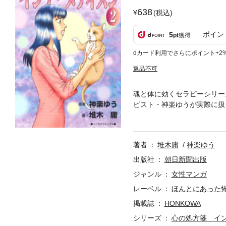
638
(税込)
ポイン
5
pt
獲得
dカード利用でさらにポイント+2
返品不可
魂と体に効くセラピーシリー
ピスト・神楽ゆうが実際に扱
るすべての人へ！
著者
堆木庸
神楽ゆう
出版社
朝日新聞出版
ジャンル
女性マンガ
レーベル
ほんとにあった
掲載誌
HONKOWA
シリーズ
心の処方箋 イ