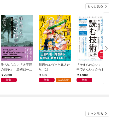
もっと見る
誰も知らない「太平洋
川辺のエヴァと異人た
「考えられない」「集
の戦争」 島嶼戦――
ち（1）
中できない」から脱
マッカーサーとの激闘
却！ AI時代の読む技
2,860
880
1,980
の真実
術大全
新着
新着
試読増量
新着
もっと見る