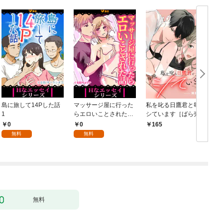
島に旅して14Pした話
マッサージ屋に行った
私を叱る日鷹君と毎晩
1
らエロいことされた話
シています［ばら売
1
り］ 第1話
0
0
165
無料
無料
無料