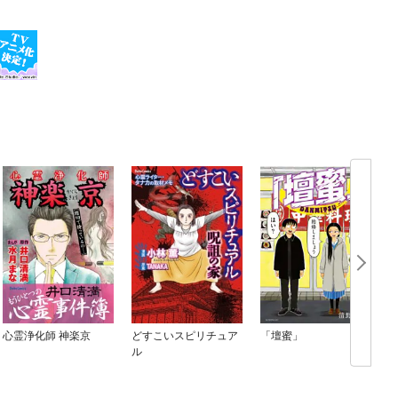
心霊浄化師 神楽京
どすこいスピリチュア
「壇蜜」
ル