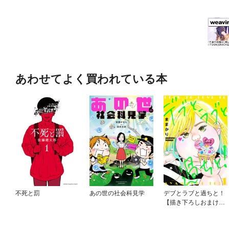
あわせてよく買われている本
不死と罰
あの世の社会科見学
デブとラブと過ちと！
【描き下ろしおまけ付
き特装版】