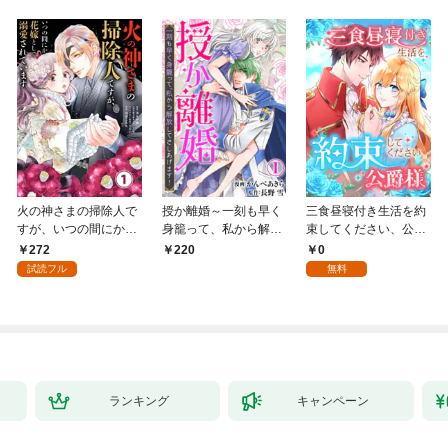
火の神さまの掃除人で
授か離婚～一刻も早く
三食昼寝付き生活を約
すが、いつの間にか花
身籠って、私から解放
束してください、公爵
嫁として溺愛されてい
してさしあげます！1
様 1話
272
0
220
ます【単話】（１）
試読フル
無料
ランキング
キャンペーン