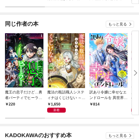
最強騎士団でした
～公
令嬢
掴み
同じ作者の本
もっと見る
魔王の息子だけど…勇
魔法の瓶詰職人システ
訳あり令嬢に幸せなエ
人嫌
者パーティでヒーラー
ィナはくじけない ～追
ンドロールを 異世界ア
のす
やってます。1
放された呪われ王女は
ンソロジーコミック
てく
1,650
1
220
814
隠れた才能で一から幸
新着
せを掴みます～【電子
特典付き】
KADOKAWAのおすすめ本
もっと見る