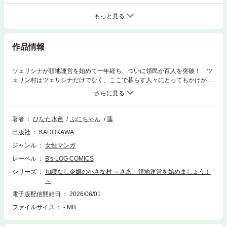
もっと見る
作品情報
ツェリシナが領地運営を始めて一年経ち、ついに領民が百人を突破！ ツ
ェリン村はツェリシナだけでなく、ここで暮らす人々にとってもかけがえ
のない居場所となっていた。一方「咲かずの大樹」問題は解決の糸口を掴
めないまま……。大切な人たちを守ろうと奔走するツェリシナに、神殿長
リュカーリアは“ある提案”を持ちかける。描き下ろし番外編「指先の静
穏」も収録!!
著者
ひなた水色
ぷにちゃん
藻
出版社
KADOKAWA
ジャンル
女性マンガ
レーベル
B's-LOG COMICS
シリーズ
加護なし令嬢の小さな村 ～さあ、領地運営を始めましょう！
～
電子版配信開始日
2026/06/01
ファイルサイズ
- MB