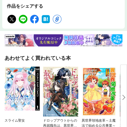
作品をシェアする
あわせてよく買われている本
スライム聖女
ドロップアウトからの
異世界領地改革～土魔
無自
再就職先は、異世界の
法で始める公共事業～
意