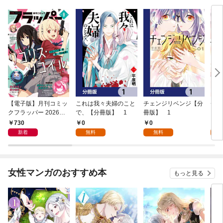
【電子版】月刊コミッ
これは我々夫婦のこと
チェンジリベンジ【分
チェ
クフラッパー 2026年9
で、【分冊版】 1
冊版】 1
月号
730
0
0
7
新着
無料
無料
試
女性マンガのおすすめ本
もっと見る