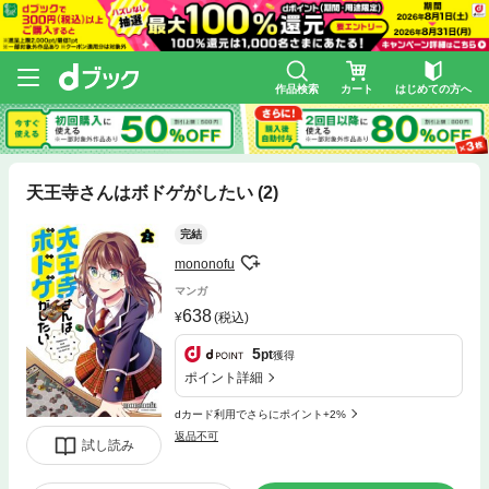
作品検索
カート
はじめての方へ
天王寺さんはボドゲがしたい (2)
完結
mononofu
マンガ
638
(税込)
5
pt
獲得
ポイント詳細
dカード利用でさらにポイント+2%
返品不可
試し読み