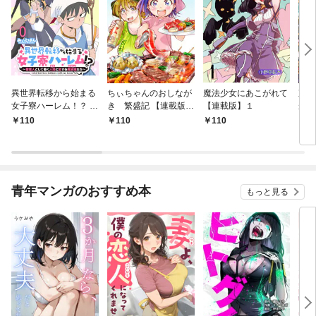
異世界転移から始まる
ちぃちゃんのおしなが
魔法少女にあこがれて
東京
女子寮ハーレム！？ ～
き 繁盛記 【連載版】
【連載版】１
から
管理人として働く人間
１
冒険
110
110
110
1
と恋する魔族娘たち～
ダン
【連載版】０
なっ
【連
青年マンガのおすすめ本
もっと見る