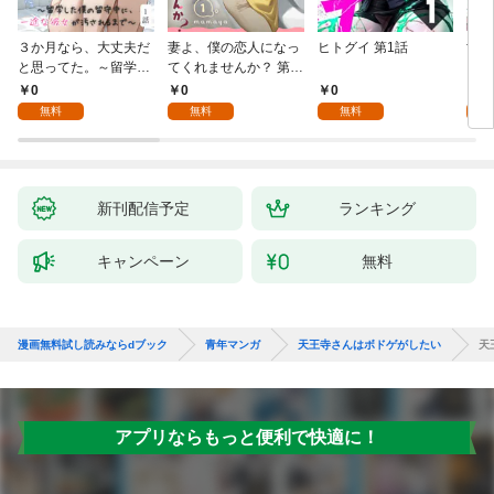
３か月なら、大丈夫だ
妻よ、僕の恋人になっ
ヒトグイ 第1話
世界
と思ってた。～留学し
てくれませんか？ 第1
レベ
た僕の留守中に、一途
話
0
0
0
0
な彼女が汚されるまで
無料
無料
無料
～ 1話
新刊配信予定
ランキング
キャンペーン
無料
漫画無料試し読みならdブック
青年マンガ
天王寺さんはボドゲがしたい
天
アプリならもっと便利で快適に！