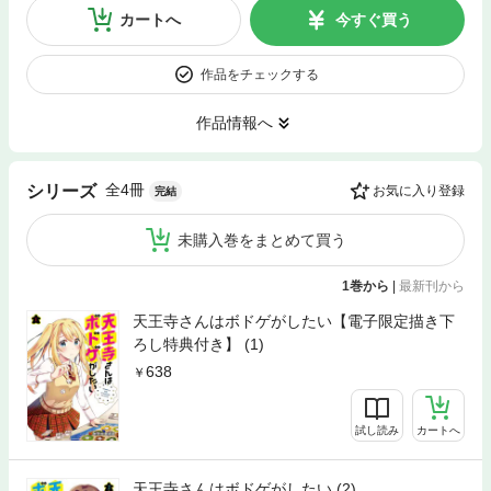
カートへ
今すぐ買う
作品をチェックする
作品情報へ
全4冊
シリーズ
お気に入り登録
完結
未購入巻をまとめて買う
1巻から
|
最新刊から
天王寺さんはボドゲがしたい【電子限定描き下
ろし特典付き】 (1)
638
試し読み
カートへ
天王寺さんはボドゲがしたい (2)