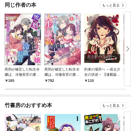
同じ作者の本
もっと見る
死刑が確定した転生令
死刑が確定した転生令
約束の場所へ ～或る少
約束
嬢は、冷徹長官の妻に
嬢は、冷徹長官の妻に
女の供述～ 【連載版】
少女
なって三度目の人生を
なって三度目の人生を
１
定特
165
792
110
7
謳歌します！ コミック
謳歌します！ コミック
版（分冊版） 【第1
版 （1）
話】
竹書房のおすすめ本
もっと見る