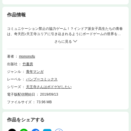
作品情報
コミュニケーション禁止の協力ゲーム！？インドア派女子高生たちの青春
は、奇天烈♪天王寺ユリアに引き込まれるようにボードゲームの世界を体
験した南森ゆき。悔しい負けを喫した彼女は、負けん気のせいか、ボード
ゲームが気になってしょうがない！？そこで、ゆきはユリアたちの部活に
参加することになったのだが・・・？「Mr.ジャック」や「ザ・マインド」
を通じてゆきはゲームがもっともっと好きになっていく！★単行本カバー
著者
mononofu
下画像収録★
出版社
竹書房
ジャンル
青年マンガ
レーベル
バンブーコミックス
シリーズ
天王寺さんはボドゲがしたい
電子版配信開始日
2019/09/13
ファイルサイズ
73.96 MB
作品をシェアする