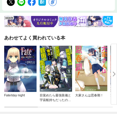
あわせてよく買われている本
Fate/stay night
目覚めたら最強装備と
大家さんは思春期！
瀧夜
宇宙船持ちだったの
で、一戸建て目指して
傭兵として自由に生き
たい