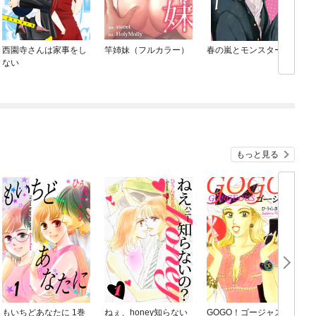
西園寺さんは家事をし
竿姉妹（フルカラー）
春の嵐とモンスター
ない
もっと見る
もいちどあなたに 1巻
ねぇ、honey知らない
GOGO！ゴージャス 1