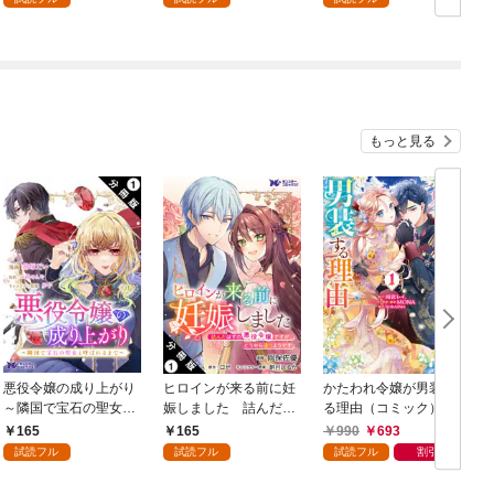
もっと見る
悪役令嬢の成り上がり
ヒロインが来る前に妊
かたわれ令嬢が男装す
～隣国で宝石の聖女と
娠しました 詰んだは
る理由（コミック） 1
呼ばれるまで～（コミ
ずの悪役令嬢ですが、
165
165
990
693
ック） 分冊版 1
どうやら違うようです
試読フル
試読フル
試読フル
割引
（コミック） 分冊版 1
版