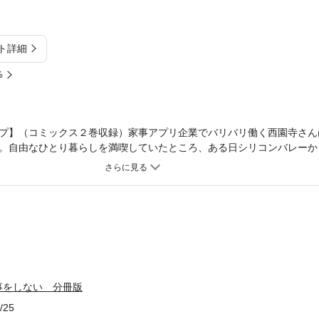
ト詳細
%
プ】（コミックス２巻収録）家事アプリ企業でバリバリ働く西園寺さん
。自由なひとり暮らしを満喫していたところ、ある日シリコンバレーか
天然タラシ系年下男子と、謎の少女が現れて、3人で「偽家族」として
ちは恋だよ」と言われてしまって―――
事をしない 分冊版
/25