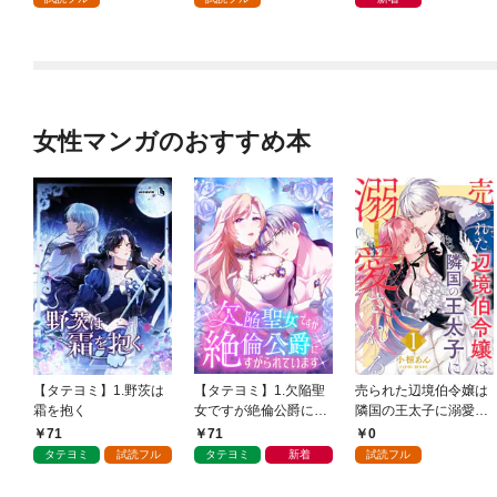
女性マンガのおすすめ本
【タテヨミ】1.野茨は
【タテヨミ】1.欠陥聖
売られた辺境伯令嬢は
霜を抱く
女ですが絶倫公爵にす
隣国の王太子に溺愛さ
がられています
れる 1
71
71
0
タテヨミ
試読フル
タテヨミ
新着
試読フル