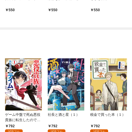
550
550
550
ゲーム中盤で死ぬ悪役
社長と酒と星（１）
税金で買った本（１）
貴族に転生したので、
外れスキル【テイム】
792
792
792
を駆使して最強を目指
試読フル
試読フル
試読フル