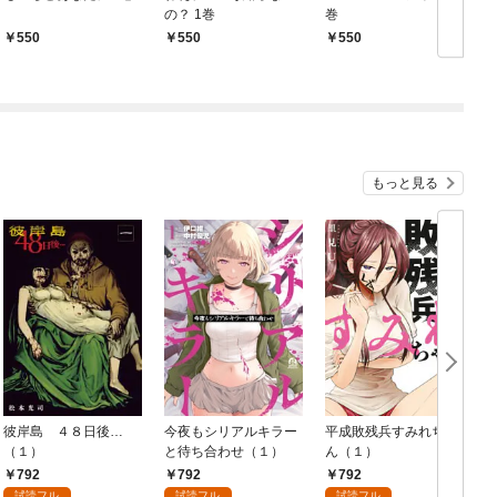
の？ 1巻
巻
550
550
550
もっと見る
彼岸島 ４８日後…
今夜もシリアルキラー
平成敗残兵すみれちゃ
（１）
と待ち合わせ（１）
ん（１）
792
792
792
試読フル
試読フル
試読フル