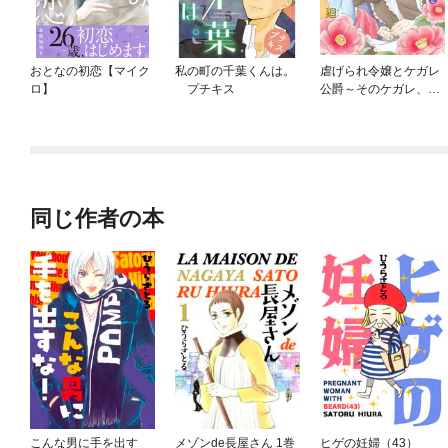
おとなの初恋【マイク
私の町の千葉くんは。
虐げられ令嬢とケガレ
ロ】
プチキス
公爵～そのケガレ、払
ってみせます！～
同じ作者の本
こんな男に手を出す
メゾンde長屋さん 1巻
ヒゲの妊婦（43）