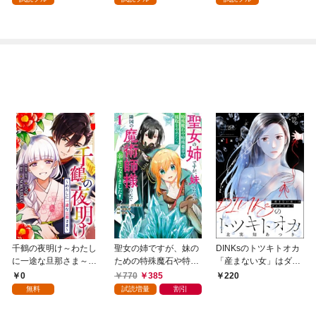
してみた（１）
千鶴の夜明け～わたし
聖女の姉ですが、妹の
DINKsのトツキトオカ
に一途な旦那さま～
ための特殊魔石や特殊
「産まない女」はダメ
【分冊版】 1話「北条
薬草の採取をやめた
ですか？（分冊版）
0
770
385
220
家の生贄（１）」
ら、隣国の魔術師様の
【第1話】
無料
試読増量
割引
元で幸せになりまし
た！（コミック） 1巻