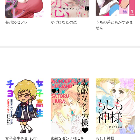
妄想のセフレ
かげひなたの恋
うちの弟どもがすみま
せん
女子高生チヨ（64）
素敵なダンナ様 1巻
もしも神様