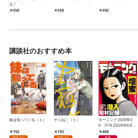
な！
550
550
550
講談社のおすすめ本
妹は知っている（１）
ヤニねこ（１）
モーニング 2026年3
6・37号 [2026年8月6
日発売]
792
792
489
試読フル
試読フル
新着