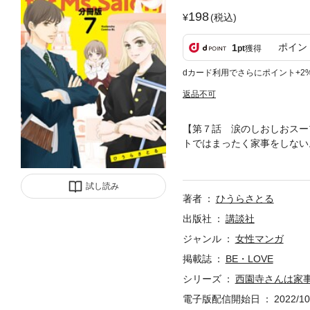
198
(税込)
ポイン
1
pt
獲得
dカード利用でさらにポイント+2
返品不可
【第７話 涙のしおしおスー
トではまったく家事をしない
ジニアの楠見くんが現れた！
も、ある日親友に「その気持
試し読み
著者
ひうらさとる
出版社
講談社
ジャンル
女性マンガ
掲載誌
BE・LOVE
シリーズ
西園寺さんは家
電子版配信開始日
2022/10