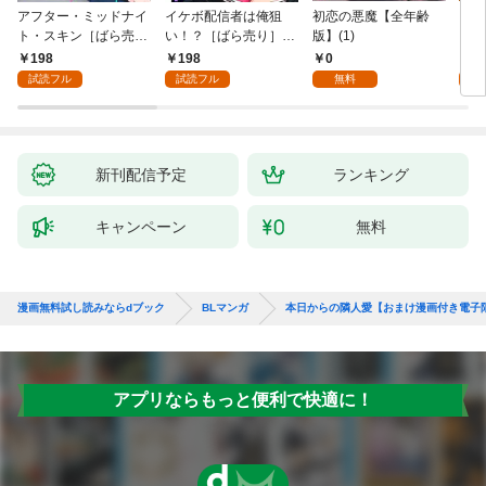
アフター・ミッドナイ
イケボ配信者は俺狙
初恋の悪魔【全年齢
ライ
ト・スキン［ばら売
い！？［ばら売り］
版】(1)
【全
り］ 第1話
第1話
198
198
0
0
試読フル
試読フル
無料
新刊配信予定
ランキング
キャンペーン
無料
漫画無料試し読みならdブック
BLマンガ
本日からの隣人愛【おまけ漫画付き電子
アプリならもっと便利で快適に！