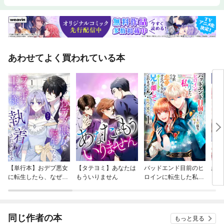
あわせてよく買われている本
【単行本】おデブ悪女
【タテヨミ】あなたは
バッドエンド目前のヒ
結界
に転生したら、なぜか
もういりません
ロインに転生した私、
ラスボス王子様に執着
今世では恋愛するつも
されています
りがチートな兄が離し
てくれません！？@C
OMIC
同じ作者の本
もっと見る