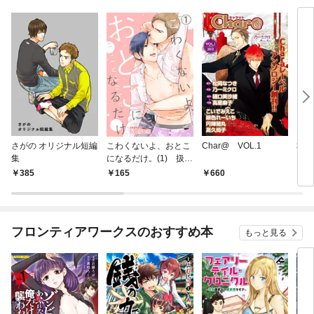
さがの オリジナル短編
こわくないよ、おとこ
Char@ VOL.1
本日
集
になるだけ。(1) 扱き
まけ
あいで初めてのオナニ
版】
385
165
660
6
ー体験──精液舐めな
がらイかされちゃう
フロンティアワークスのおすすめ本
もっと見る