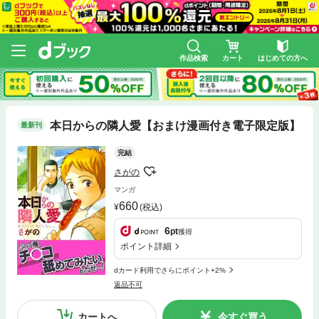
作品検索
カート
はじめての方へ
本日からの隣人愛【おまけ漫画付き電子限定版】
最新刊
完結
さがの
マンガ
660
(税込)
6
pt
獲得
ポイント詳細
dカード利用でさらにポイント+2%
返品不可
カートへ
今すぐ買う