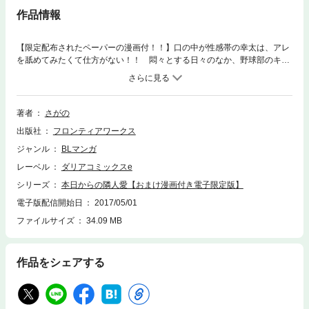
作品情報
【限定配布されたペーパーの漫画付！！】口の中が性感帯の幸太は、アレ
を舐めてみたくて仕方がない！！ 悶々とする日々のなか、野球部のキャ
プテンで女子にモテる幼なじみの清志のモノがデカいと聞き興味津々に。
しかし「舐めさせてくれ」なんて頼めるわけもなく、ついに我慢できず、
自分で自分のを舐めてみよう！ と試みるが、あと少しのところで、清志
に見られてしまい――！？ ほか、ちょっとマニアックで性春満載の短編
著者
さがの
も収録♪
出版社
フロンティアワークス
ジャンル
BLマンガ
レーベル
ダリアコミックスe
シリーズ
本日からの隣人愛【おまけ漫画付き電子限定版】
電子版配信開始日
2017/05/01
ファイルサイズ
34.09 MB
作品をシェアする