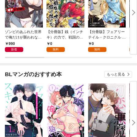
ゾンビのあふれた世界
【分冊版】銭（インチ
【分冊版】フェアリー
【分
で俺だけが襲われない
キ）の力で、戦国の世
テイル・クロニクル ～
は勇
時子 IF STORY 1
を駆け抜ける。 第1話
空気読まない異世界ラ
ので
990
0
0
0
イフ～ 第1話
新着
無料
無料
BLマンガのおすすめ本
もっと見る