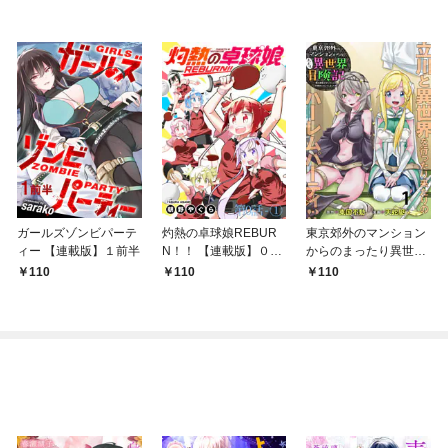
ガールズゾンビパーテ
灼熱の卓球娘REBUR
東京郊外のマンション
ィー 【連載版】１前半
N！！ 【連載版】０－
からのまったり異世界
①
冒険記 ～僕の部屋が
110
110
110
ダンジョンの休憩所に
なってしまった件～
【連載版】１