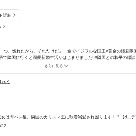
ト詳細
%
一つ、惚れたから。それだけだ』一途でイジワルな国王×黄金の姫君隣
悟で隣国に行くと溺愛新婚生活がはじまりました!!!!隣国との和平の縁
アステア。その目的は自国で冷遇されている妹を助ける為だった。心優
代わりは直ぐにバレて国王オルベウスからは本人が来るように要求され
スは会った事もないアステアに求愛をする。「あなたは男心を弄ぶのが
りゅう
も溺愛生活が始まって―――!?※イラストの一部を割愛しております。
王女は即バレ後、隣国のカリスマ王に執着溺愛され困ります！？【dエデ
/22