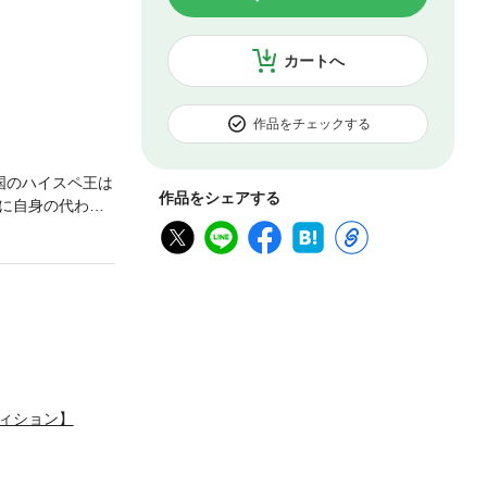
カートへ
作品をチェックする
国のハイスペ王は
作品をシェアする
談に自身の代わり
しい妹が愛され
る。断罪覚悟で
上手い」美貌で
ィション】