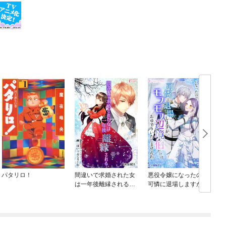
パタリロ！
間違いで求婚された女
悪役令嬢になったので
は一年後離縁される
可憐に退場しますが、
【完全版】
モフモフ辺境伯だけは
おゆずりいたしません
わ【分冊版】