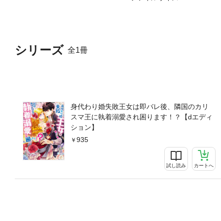
シリーズ
全1冊
身代わり婚失敗王女は即バレ後、隣国のカリ
スマ王に執着溺愛され困ります！？【dエディ
ション】
935
試し読み
カートへ