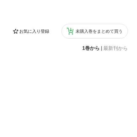
お気に入り登録
未購入巻をまとめて買う
1巻から
|
最新刊から