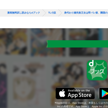
漫画無料試し読みならdブック
TL小説
身代わり婚失敗王女は即バレ後、隣国の
Appleのロゴ、App Storeは、米国もしくはそ
Inc.の商標です。App Storeは、Apple In