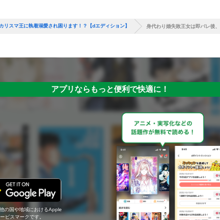
カリスマ王に執着溺愛され困ります！？【dエディション】
身代わり婚失敗王女は即バレ後、
アプリならもっと便利で快適に！
の他の国や地域におけるApple
c.のサービスマークです。