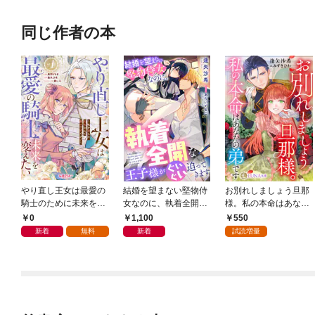
同じ作者の本
やり直し王女は最愛の
結婚を望まない堅物侍
お別れしましょう旦那
騎士のために未来を変
女なのに、執着全開な
様。私の本命はあなた
えたい～私を殺した元
王子様がぐいぐい迫っ
の弟です
0
1,100
550
夫なんて願い下げで
てきます
新着
無料
新着
試読増量
す！～【第1話】