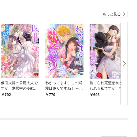
もっと見る
仮面夫婦の公爵夫人で
わかってます、この溺
捨てられ完璧悪女と言
すが、別居中の冷酷旦
愛は偽りですね！ ～妄
われる私ですが、本当
那様がなぜか離縁して
想力強めの陰キャ令嬢
は放蕩公爵様を純愛で
792
770
693
くれない
は旦那様に愛されてい
絆したいのです
ることに気づかない～