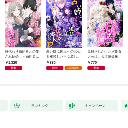
身代わり婚約者との愛
占い師に国王への恋心
毒殺されかけた次期女
され結婚 ～婚約者の
を相談したら女装した
大公は、天才錬金術師
代役で来た彼に甘い愛
本人でした！？ 秘密
の妙薬で一晩中トロト
1,320
880
770
を注がれています～
の官能レッスンでとろ
ロに愛撫されています
新着
新着
試読増量
新着
とろに手なずけられて
ます
ランキング
キャンペーン