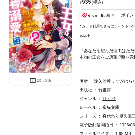
935
(税込)
ポイン
8
pt
獲得
dカード利用でさらにポイント+2
返品不可
『あなたを望んだ理由はただ
本物の王女をご所望!?断罪覚
として異母妹を嫁がせた王女
る事を願い送り出したが、身
向かったのに何故かオルベウ
試し読み
著者
逢矢沙希
すがはら
少し意地悪な王に困惑しつつ
出版社
竹書房
ジャンル
TL小説
レーベル
蜜猫文庫
シリーズ
身代わり婚失敗
電子版配信開始日
2023/06
ファイルサイズ
1.68 MB