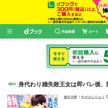
作品検索
カート
身代わり婚失敗王女は即バレ後、
最新刊
逢矢沙希
すがはらりゅう