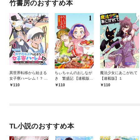
竹書房のおすすめ本
異世界転移から始まる
ちぃちゃんのおしなが
魔法少女にあこがれて
女子寮ハーレム！？ ～
き 繁盛記 【連載版】
【連載版】１
管理人として働く人間
１
110
110
110
と恋する魔族娘たち～
【連載版】０
TL小説のおすすめ本