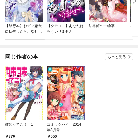
【単行本】おデブ悪女
【タテヨミ】あなたは
結界師の一輪華
バッ
に転生したら、なぜか
もういりません
ロイ
ラスボス王子様に執着
今世
されています
りが
てく
OMI
同じ作者の本
もっと見る
姉妹ってこ！ 1
コミックハイ！2014
年3月号
770
550