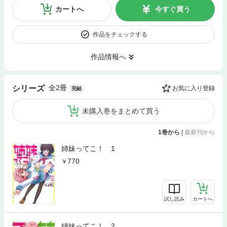
カートへ
今すぐ買う
作品をチェックする
作品情報へ
全2冊
シリーズ
お気に入り登録
完結
未購入巻をまとめて買う
1巻から
|
最新刊から
姉妹ってこ！ 1
770
試し読み
カートへ
姉妹ってこ！ 2