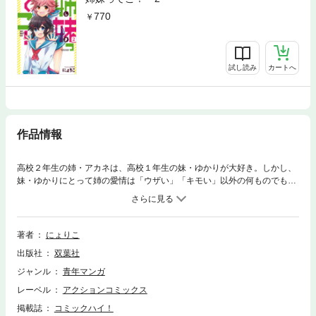
770
試し読み
カートへ
作品情報
高校２年生の姉・アカネは、高校１年生の妹・ゆかりが大好き。しかし、
妹・ゆかりにとって姉の愛情は「ウザい」「キモい」以外の何ものでもな
かった！ 追うアカネ、逃げるゆかり。ウザがられても妹が好きだ！ 妹
のためなら死ねる！ まわりの愉快な仲間たちを巻き込んで繰り広げられ
る、ハイテンション姉妹ギャグ！
著者
にょりこ
出版社
双葉社
ジャンル
青年マンガ
レーベル
アクションコミックス
掲載誌
コミックハイ！