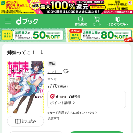
作品検索
カート
はじめての方へ
姉妹ってこ！ 1
完結
にょりこ
マンガ
770
(税込)
7
pt
獲得
ポイント詳細
dカード利用でさらにポイント+2%
返品不可
試し読み