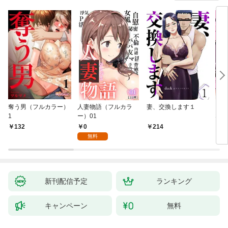
奪う男（フルカラー）
人妻物語（フルカラ
妻、交換します１
ごめ
1
ー）01
ない
0
132
214
1
無料
新刊配信予定
ランキング
キャンペーン
無料