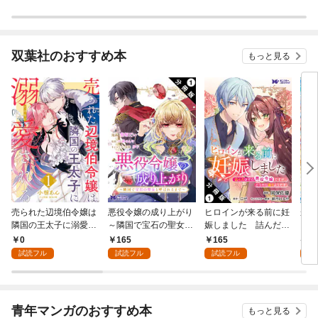
双葉社のおすすめ本
もっと見る
売られた辺境伯令嬢は
悪役令嬢の成り上がり
ヒロインが来る前に妊
かた
隣国の王太子に溺愛さ
～隣国で宝石の聖女と
娠しました 詰んだは
る理
れる 1
呼ばれるまで～（コミ
ずの悪役令嬢ですが、
0
165
165
9
ック） 分冊版 1
どうやら違うようです
試読フル
試読フル
試読フル
試
（コミック） 分冊版 1
青年マンガのおすすめ本
もっと見る