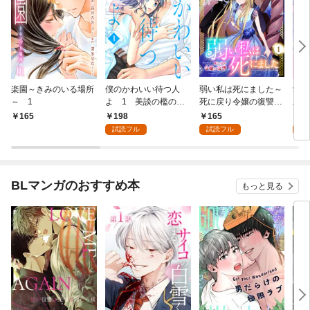
楽園～きみのいる場所
僕のかわいい待つ人
弱い私は死にました～
愛し
～ 1
よ 1 美談の檻のな
死に戻り令嬢の復讐
版】
か
～ 1
198
165
4
165
試読フル
試読フル
試
BLマンガのおすすめ本
もっと見る