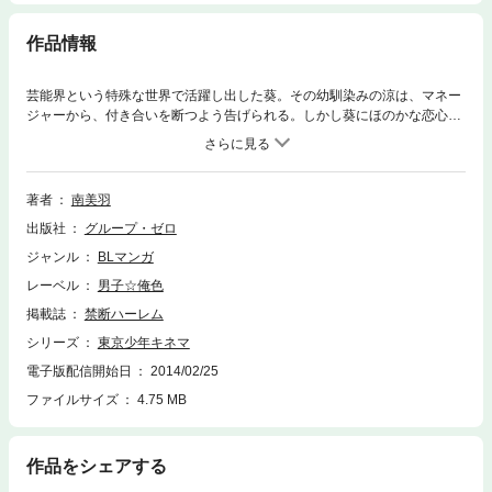
作品情報
芸能界という特殊な世界で活躍し出した葵。その幼馴染みの涼は、マネー
ジャーから、付き合いを断つよう告げられる。しかし葵にほのかな恋心を
抱いていた涼は──!?※この作品は『男子上等！15』でもお読みになれま
す。
著者
南美羽
出版社
グループ・ゼロ
ジャンル
BLマンガ
レーベル
男子☆俺色
掲載誌
禁断ハーレム
シリーズ
東京少年キネマ
電子版配信開始日
2014/02/25
ファイルサイズ
4.75 MB
作品をシェアする