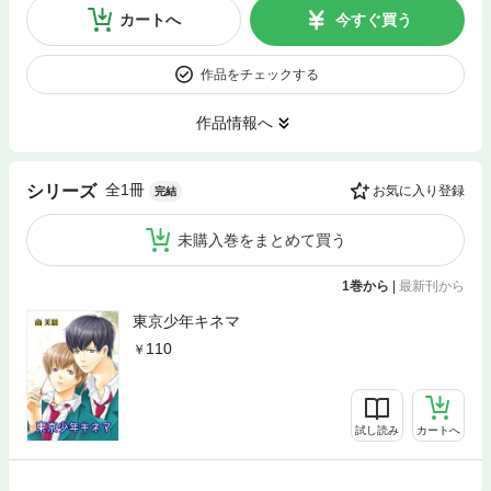
カートへ
今すぐ買う
作品をチェックする
作品情報へ
全1冊
シリーズ
お気に入り登録
完結
未購入巻をまとめて買う
1巻から
|
最新刊から
東京少年キネマ
110
試し読み
カートへ