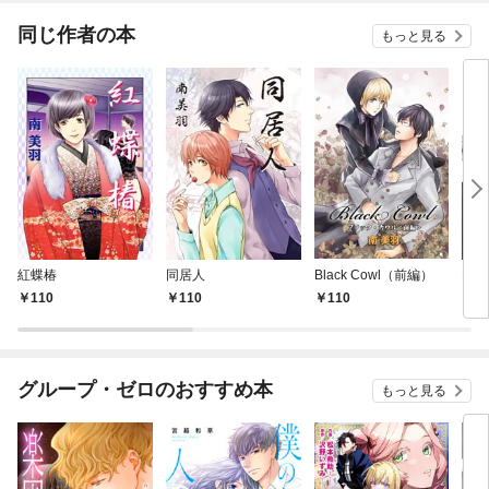
てく
OMI
同じ作者の本
もっと見る
紅蝶椿
同居人
Black Cowl（前編）
BL
110
110
110
4
グループ・ゼロのおすすめ本
もっと見る