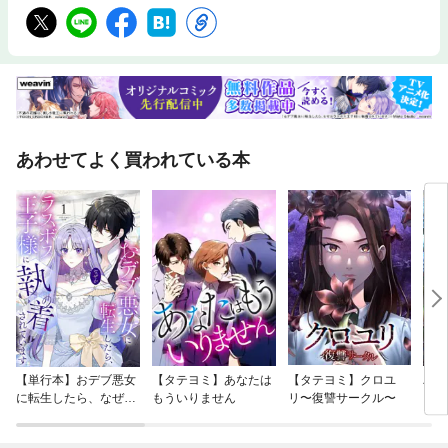
あわせてよく買われている本
【単行本】おデブ悪女
【タテヨミ】あなたは
【タテヨミ】クロユ
バッ
に転生したら、なぜか
もういりません
リ〜復讐サークル〜
ロイ
ラスボス王子様に執着
今世
されています
りが