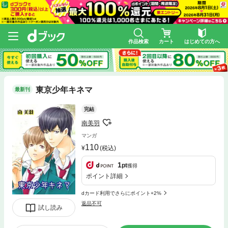
作品検索
カート
はじめての方へ
東京少年キネマ
最新刊
完結
南美羽
マンガ
110
(税込)
1
pt
獲得
ポイント詳細
dカード利用でさらにポイント+2%
返品不可
試し読み