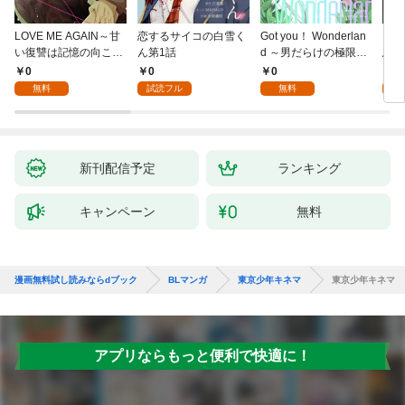
LOVE ME AGAIN～甘
恋するサイコの白雪く
Got you！ Wonderlan
ビバ
い復讐は記憶の向こう
ん第1話
d ～男だらけの極限ラ
鳥は
側～(1)
ブ～(1)
【全
0
0
0
0
無料
試読フル
無料
新刊配信予定
ランキング
キャンペーン
無料
漫画無料試し読みならdブック
BLマンガ
東京少年キネマ
東京少年キネマ
アプリならもっと便利で快適に！