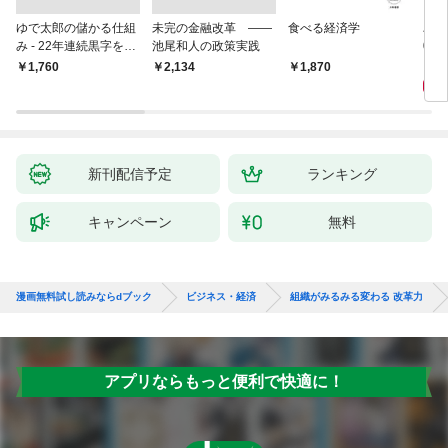
ゆで太郎の儲かる仕組
未完の金融改革 ――
食べる経済学
為替
み - 22年連続黒字を支
池尾和人の政策実践
0兆
えるがっちり経営術 -
会」
1,
￥1,760
￥2,134
1,870
新刊配信予定
ランキング
キャンペーン
無料
漫画無料試し読みならdブック
ビジネス・経済
組織がみるみる変わる 改革力
アプリならもっと便利で快適に！