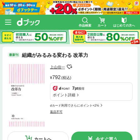
作品検索
カート
はじめての方へ
組織がみるみる変わる 改革力
最新刊
上山信一
792
(税込)
7
pt
獲得
ポイント詳細
dカード利用でさらにポイント+2%
返品不可
カートへ
今すぐ買う