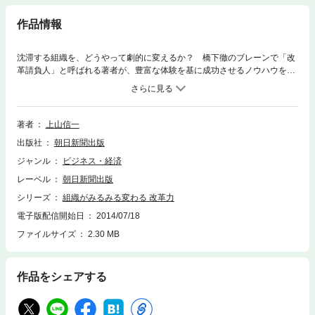
作品情報
沈滞する組織を、どうやって劇的に変えるか？ 橋下徹のブレーンで「改
革請負人」と呼ばれる著者が、豊富な体験を基に成功させるノウハウを公
開する。戦略の立て方やリーダーの作り方など、企業・組織体改革の重要
ポイントを伝授する。
著者
上山信一
出版社
朝日新聞出版
ジャンル
ビジネス・経済
レーベル
朝日新聞出版
シリーズ
組織がみるみる変わる 改革力
電子版配信開始日
2014/07/18
ファイルサイズ
2.30 MB
作品をシェアする