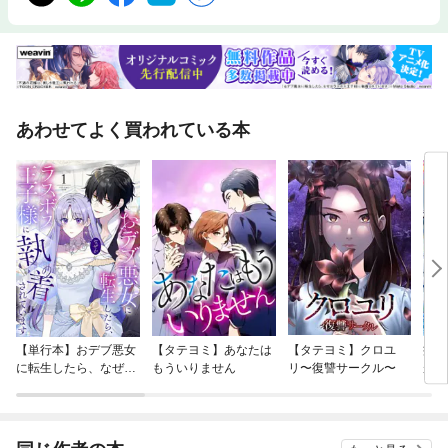
あわせてよく買われている本
【単行本】おデブ悪女
【タテヨミ】あなたは
【タテヨミ】クロユ
病弱
に転生したら、なぜか
もういりません
リ〜復讐サークル〜
が、
ラスボス王子様に執着
ぎて
されています
たち
ね！