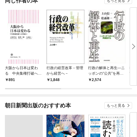
同じ作者の本
もっと見る
大阪から日本は変わ
行政の経営改革－管理
行政の解体と再生―ニ
行政
る 中央集権打破への
から経営へ－
ッポンの“公共”を再構
市の
突破口
築する
891
1,848
2,574
2,
朝日新聞出版のおすすめ本
もっと見る