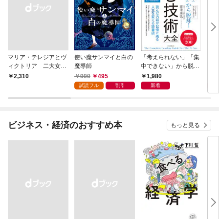
マリア・テレジアとヴ
使い魔サンマイと白の
「考えられない」「集
きれ
ィクトリア 二大女帝
魔導師
中できない」から脱
の国家運営手腕
却！ AI時代の読む技
990
495
1,980
9
￥2,310
術大全
試読フル
割引
新着
ビジネス・経済のおすすめ本
もっと見る