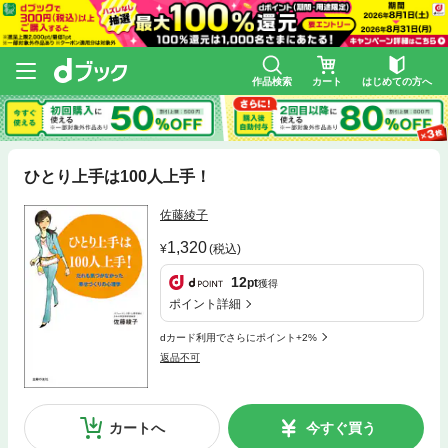
作品検索
カート
はじめての方へ
ひとり上手は100人上手！
佐藤綾子
1,320
(税込)
12
pt
獲得
ポイント詳細
dカード利用でさらにポイント+2%
返品不可
カートへ
今すぐ買う