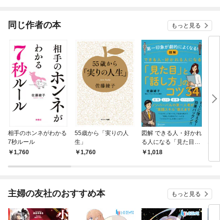
同じ作者の本
もっと見る
相手のホンネがわかる
55歳から「実りの人
図解 できる人・好かれ
もう
7秒ルール
生」
る人になる「見た目」
な。
「話し方」のコツ34
1,760
1,760
1,018
1,
主婦の友社のおすすめ本
もっと見る