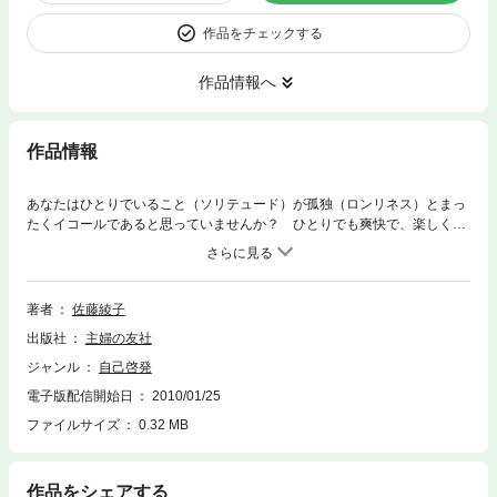
作品をチェックする
作品情報へ
作品情報
あなたはひとりでいること（ソリテュード）が孤独（ロンリネス）とまっ
たくイコールであると思っていませんか？ ひとりでも爽快で、楽しく
て、毅然としていられるあなたになり、そんなあなたが多くの人を魅了し
ていくパフォーマンス心理学のコツをお伝えします。
著者
佐藤綾子
出版社
主婦の友社
ジャンル
自己啓発
電子版配信開始日
2010/01/25
ファイルサイズ
0.32 MB
作品をシェアする