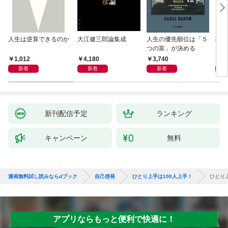
人生は逆算できるのか
大江健三郎論集成
人生の優先順位は「５
極限
つの富」が決める
1,012
4,180
3,740
2,
新着
新着
新着
新刊配信予定
ランキング
キャンペーン
無料
漫画無料試し読みならdブック
自己啓発
ひとり上手は100人上手！
ひとり
アプリならもっと便利で快適に！