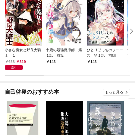
小さな魔女と野良犬騎
十歳の最強魔導師 第
ひとりぼっちのソユー
無
士 １
１話 前篇
ズ 第１話 前編
第１
638
319
143
143
1
割引
自己啓発のおすすめ本
もっと見る