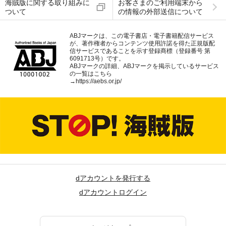
海賊版に関する取り組みに
お客さまのご利用端末から
ついて
の情報の外部送信について
ABJマークは、この電子書店・電子書籍配信サービス
が、著作権者からコンテンツ使用許諾を得た正規版配
信サービスであることを示す登録商標（登録番号 第
6091713号）です。
ABJマークの詳細、ABJマークを掲示しているサービス
の一覧はこちら
→
https://aebs.or.jp/
dアカウントを発行する
dアカウントログイン