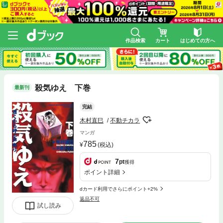
作品検索
カート
はじめての方へ
殺気ゆえ 下巻
最新刊
完結
木村直巳
不動チカラ
マンガ
785
(税込)
7
pt
獲得
ポイント詳細
dカード利用でさらにポイント+2%
返品不可
試し読み