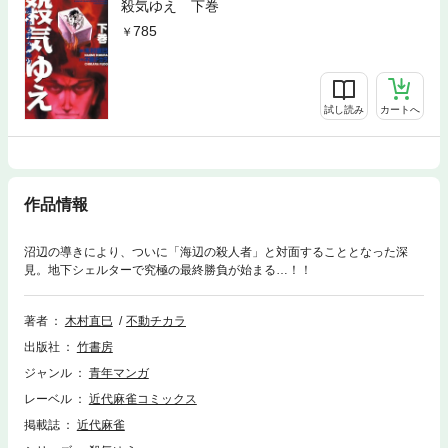
殺気ゆえ 下巻
785
試し読み
カートへ
作品情報
沼辺の導きにより、ついに「海辺の殺人者」と対面することとなった深
見。地下シェルターで究極の最終勝負が始まる…！！
著者
木村直巳
不動チカラ
出版社
竹書房
ジャンル
青年マンガ
レーベル
近代麻雀コミックス
掲載誌
近代麻雀