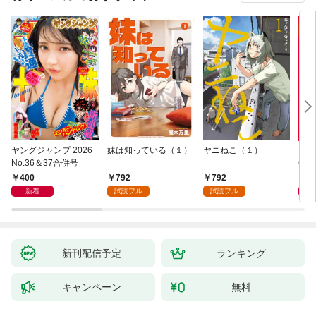
ヤングジャンプ 2026
妹は知っている（１）
ヤニねこ（１）
モー
No.36＆37合併号
6・3
日発
400
792
792
4
新着
試読フル
試読フル
新刊配信予定
ランキング
キャンペーン
無料