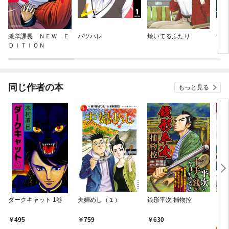
激辛課長 ＮＥＷ Ｅ
バツハレ
焼いてるふたり
すん
ＤＩＴＩＯＮ
ウェ
同じ作者の本
もっと見る
ダークキャット 1巻
夫婦めし（１）
銭形平次 捕物控
～石
コミ
タン
0
495
759
630