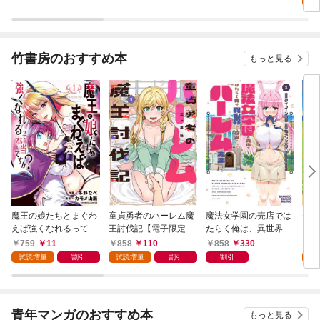
竹書房のおすすめ本
もっと見る
魔王の娘たちとまぐわ
童貞勇者のハーレム魔
魔法女学園の売店では
夫婦
えば強くなれるって本
王討伐記【電子限定特
たらく俺は、異世界か
ファ
当ですか？【特典ペー
典付き】 (1)
ら召喚された『ハーレ
った
759
11
858
110
858
330
8
パー付き】【カラーペ
ム先生』です。 (1)
(1)
試読増量
割引
試読増量
割引
割引
試
ージ増量版】 (1)
青年マンガのおすすめ本
もっと見る