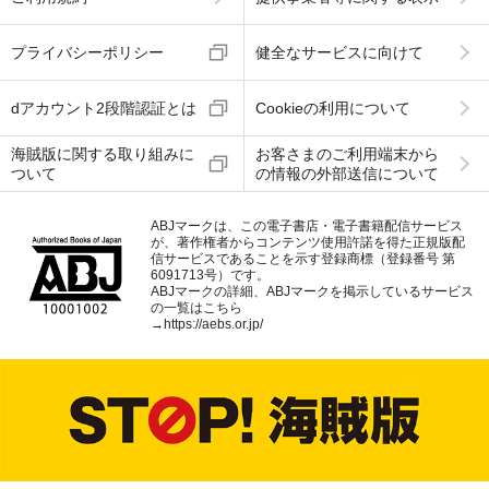
プライバシーポリシー
健全なサービスに向けて
dアカウント2段階認証とは
Cookieの利用について
海賊版に関する取り組みに
お客さまのご利用端末から
ついて
の情報の外部送信について
ABJマークは、この電子書店・電子書籍配信サービス
が、著作権者からコンテンツ使用許諾を得た正規版配
信サービスであることを示す登録商標（登録番号 第
6091713号）です。
ABJマークの詳細、ABJマークを掲示しているサービス
の一覧はこちら
→
https://aebs.or.jp/