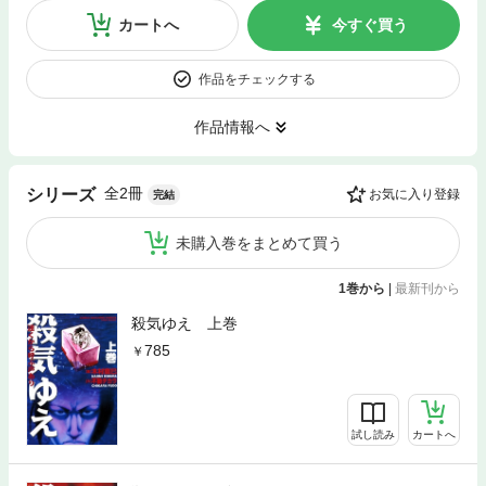
カートへ
今すぐ買う
作品をチェックする
作品情報へ
全2冊
シリーズ
お気に入り登録
完結
未購入巻をまとめて買う
1巻から
|
最新刊から
殺気ゆえ 上巻
785
試し読み
カートへ