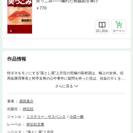
突っこみ——爛れた相姦図を暴け
770
試し読み
カートへ
作品情報
特ダネをモノにする“落とし屋”上月弦の究極の取材源は、極上の女体。信
用金庫理事長と料亭女将の心中事件に疑問を持った弦は、信金のＯＬを落
として真相を探った。直後、彼女はなぜか母親と心中！上月は、新たな標
的に向かって突っこみ取材を開始した！
著者
原田真介
出版社
祥伝社
ジャンル
ミステリー・サスペンス
小説一般
レーベル
祥伝社文庫
シリーズ
“落とし屋”上月弦