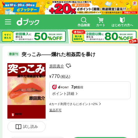
作品検索
カート
はじめての方へ
突っこみ——爛れた相姦図を暴け
最新刊
原田真介
770
(税込)
7
pt
獲得
ポイント詳細
dカード利用でさらにポイント+2%
返品不可
試し読み