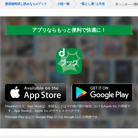
漫画無料試し読みならdブック
小説一般
“落とし屋”上月弦
突っこみ——爛
アプリならもっと便利で快適に！
Appleのロゴ、App Storeは、米国もしくはその他の国や地域におけるApple Inc.の商標で
す。App Storeは、Apple Inc.のサービスマークです。
Google Play および Google Play ロゴは Google LLC の商標です。