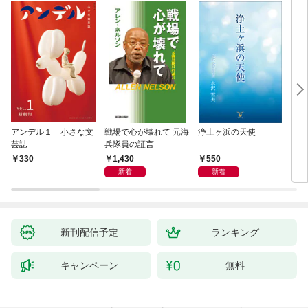
アンデル１ 小さな文
戦場で心が壊れて 元海
浄土ヶ浜の天使
変化
芸誌
兵隊員の証言
版～
聞（
1,430
550
330
8
新着
新着
新刊配信予定
ランキング
キャンペーン
無料