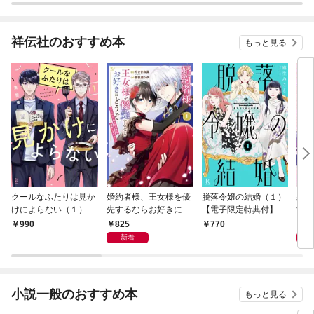
祥伝社のおすすめ本
もっと見る
クールなふたりは見か
婚約者様、王女様を優
脱落令嬢の結婚（１）
悪役
けによらない（１）
先するならお好きにど
【電子限定特典付】
すが
【電子限定特典付】
うぞ（※ただし、私も
ませ
825
8
990
770
王子様を優先します
（１
新着
が…）（１）【電子限
付】
定特典付】
小説一般のおすすめ本
もっと見る