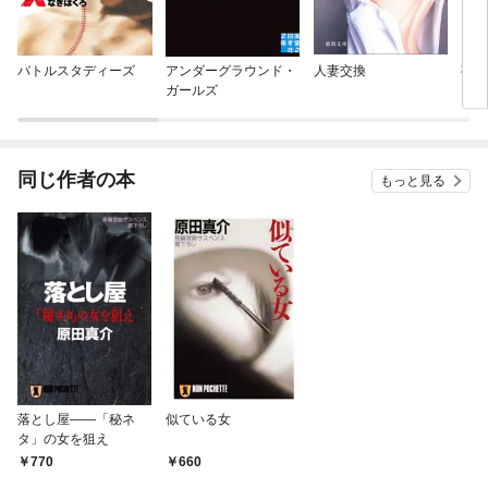
バトルスタディーズ
アンダーグラウンド・
人妻交換
夜の
ガールズ
同じ作者の本
もっと見る
落とし屋——「秘ネ
似ている女
タ」の女を狙え
770
660