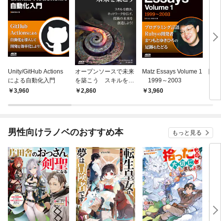
Unity/GitHub Actions
オープンソースで未来
Matz Essays Volume 1
関数
による自動化入門
を築こう スキルを磨
1999～2003
ング
き、ネットワークを広
計と
3,960
2,860
3,960
3,
げ、技術の未来を創造
の複
しよう！
う
男性向けラノベのおすすめ本
もっと見る