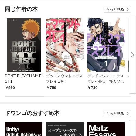
てく
OMI
同じ作者の本
もっと見る
DON’T BLEACH MY FI
デッドマウント・デス
デッドマウント・デス
小説
ST 1
プレイ 1巻
プレイ外伝 怪人ソリ
ト
ティアの神仙偽術 1巻
怪人
990
750
730
9
偽術
ドワンゴのおすすめ本
もっと見る