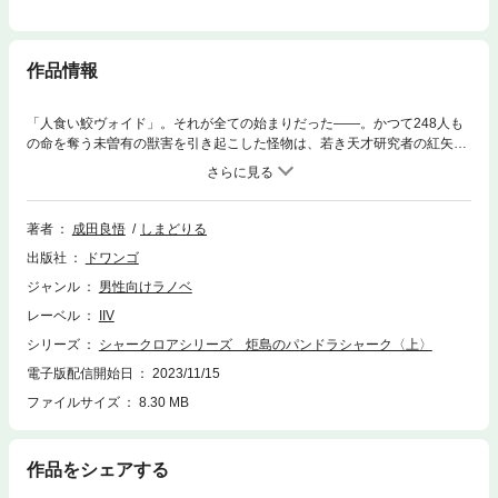
作品情報
「人食い鮫ヴォイド」。それが全ての始まりだった――。かつて248人も
の命を奪う未曽有の獣害を引き起こした怪物は、若き天才研究者の紅矢倉
雫によって退治された。10年後――海上に作られた移動型海上研究都市
「龍宮」では、科学技術研究や海洋実験が盛んに行われている。しかし、
そこには恐ろしい“遺産”が隠されていて――。ある者はその存在に恐れを
抱き、ある者はその存在を求め、またある者はその存在に希望の光を見出
著者
成田良悟
しまどりる
そうとしていた。その隠された“遺産”とは人類の希望か、それとも絶望
出版社
ドワンゴ
か。『デュラララ!!』『バッカーノ！』著者・成田良悟が放つ究極の“サメ
”エンタテインメント小説！
ジャンル
男性向けラノベ
レーベル
IIV
シリーズ
シャークロアシリーズ 炬島のパンドラシャーク〈上〉
電子版配信開始日
2023/11/15
ファイルサイズ
8.30 MB
作品をシェアする