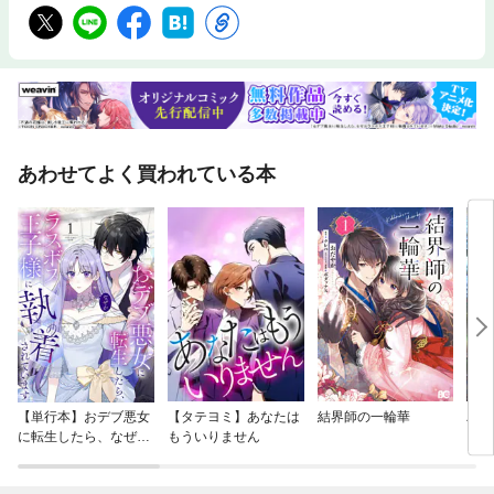
あわせてよく買われている本
【単行本】おデブ悪女
【タテヨミ】あなたは
結界師の一輪華
バッ
に転生したら、なぜか
もういりません
ロイ
ラスボス王子様に執着
今世
されています
りが