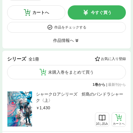
カートへ
今すぐ買う
作品をチェックする
作品情報へ
シリーズ
全1冊
お気に入り登録
未購入巻をまとめて買う
1巻から
|
最新刊から
シャークロアシリーズ 炬島のパンドラシャー
ク〈上〉
1,430
試し読み
カートへ