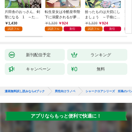
片田舎のおっさん、剣
転生皇女は冷酷皇帝陛
拾ったものは大切にし
弱小
聖になる 1 ～ただ
下に溺愛されるが夢は
ましょう ～子狼に気
てし
の田舎の剣術師範だっ
冒険者です！
に入られた男の転移物
～！
1,430
1,320
924
1,320
924
1,
たのに、大成した弟子
語～
試読フル
試読フル
割引
試読フル
割引
たちが俺を放ってくれ
ない件～
新刊配信予定
ランキング
キャンペーン
無料
漫画無料試し読みならdブック
男性向けラノベ
シャークロアシリーズ 炬島のパ
アプリならもっと便利で快適に！