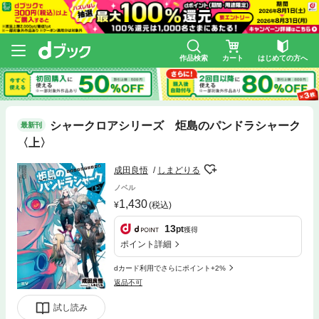
作品検索
カート
はじめての方へ
シャークロアシリーズ 炬島のパンドラシャーク
最新刊
〈上〉
成田良悟
しまどりる
ノベル
1,430
(税込)
13
pt
獲得
ポイント詳細
dカード利用でさらにポイント+2%
返品不可
試し読み